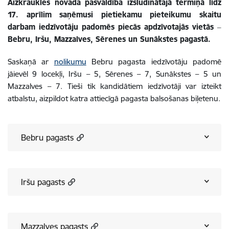
Aizkraukles novada pašvaldība izsludinātajā termiņā līdz
17. aprīlim saņēmusi pietiekamu pieteikumu skaitu
darbam iedzīvotāju padomēs piecās apdzīvotajās vietās ‒
Bebru, Iršu, Mazzalves, Sērenes un Sunākstes pagastā.
Saskaņā ar
nolikumu
Bebru pagasta iedzīvotāju padomē
jāievēl 9 locekļi, Iršu – 5, Sērenes – 7, Sunākstes – 5 un
Mazzalves – 7. Tieši tik kandidātiem iedzīvotāji var izteikt
atbalstu, aizpildot katra attiecīgā pagasta balsošanas biļetenu.
Bebru pagasts
Iršu pagasts
Mazzalves pagasts