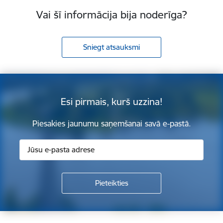
Vai šī informācija bija noderīga?
Sniegt atsauksmi
Esi pirmais, kurš uzzina!
Piesakies jaunumu saņemšanai savā e-pastā.
Kājene