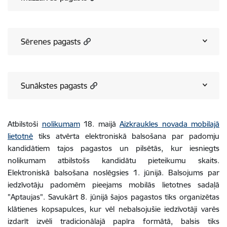
Sērenes pagasts
Sunākstes pagasts
Atbilstoši
nolikumam
18. maijā
Aizkraukles novada mobilajā
lietotnē
tiks atvērta elektroniskā balsošana par padomju
kandidātiem tajos pagastos un pilsētās, kur iesniegts
nolikumam atbilstošs kandidātu pieteikumu skaits.
Elektroniskā balsošana noslēgsies 1. jūnijā. Balsojums par
iedzīvotāju padomēm pieejams mobilās lietotnes sadaļā
"Aptaujas". Savukārt 8. jūnijā šajos pagastos tiks organizētas
klātienes kopsapulces, kur vēl nebalsojušie iedzīvotāji varēs
izdarīt izvēli tradicionālajā papīra formātā, balsis tiks