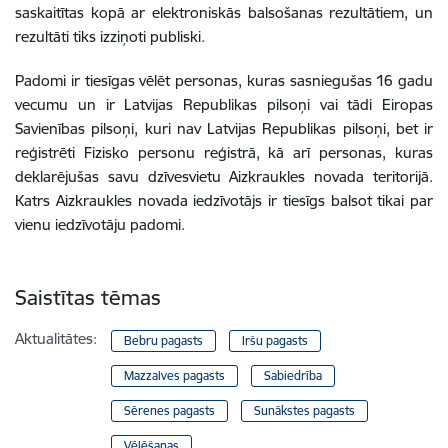
saskaitītas kopā ar elektroniskās balsošanas rezultātiem, un
rezultāti tiks izziņoti publiski.
Padomi ir tiesīgas vēlēt personas, kuras sasniegušas 16 gadu
vecumu un ir Latvijas Republikas pilsoņi vai tādi Eiropas
Savienības pilsoņi, kuri nav Latvijas Republikas pilsoņi, bet ir
reģistrēti Fizisko personu reģistrā, kā arī personas, kuras
deklarējušas savu dzīvesvietu Aizkraukles novada teritorijā.
Katrs Aizkraukles novada iedzīvotājs ir tiesīgs balsot tikai par
vienu iedzīvotāju padomi.
Saistītas tēmas
Aktualitātes:
Bebru pagasts
Iršu pagasts
Mazzalves pagasts
Sabiedrība
Sērenes pagasts
Sunākstes pagasts
Vēlēšanas