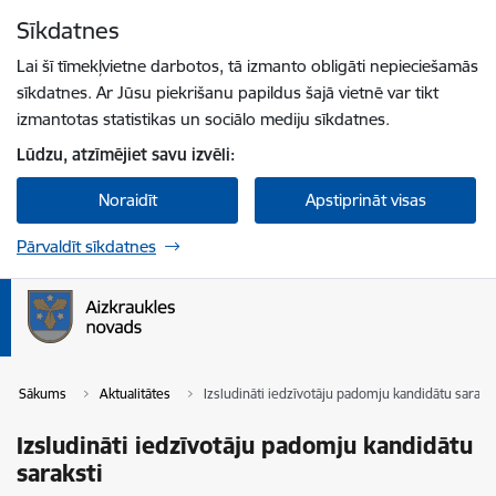
Pāriet uz lapas saturu
Sīkdatnes
Spied
lai meklētu
Enter
Lai šī tīmekļvietne darbotos, tā izmanto obligāti nepieciešamās
sīkdatnes. Ar Jūsu piekrišanu papildus šajā vietnē var tikt
izmantotas statistikas un sociālo mediju sīkdatnes.
Lūdzu, atzīmējiet savu izvēli:
Noraidīt
Apstiprināt visas
Pārvaldīt sīkdatnes
Sākums
Aktualitātes
Izsludināti iedzīvotāju padomju kandidātu sarakst
Izsludināti iedzīvotāju padomju kandidātu
saraksti