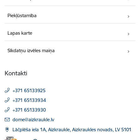
Piekļūstamība
Lapas karte
Sīkdatņu izvēles maiņa
Kontakti
+371 65133925
+371 65133934
+371 65133930
E-pasts:
dome@aizkraukle.lv
Lāčplēša iela 1A, Aizkraukle, Aizkraukles novads, LV 5101