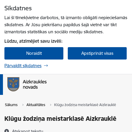
Pāriet uz lapas saturu
Sīkdatnes
Spied
lai meklētu
Enter
Lai šī tīmekļvietne darbotos, tā izmanto obligāti nepieciešamās
sīkdatnes. Ar Jūsu piekrišanu papildus šajā vietnē var tikt
izmantotas statistikas un sociālo mediju sīkdatnes.
Lūdzu, atzīmējiet savu izvēli:
Noraidīt
Apstiprināt visas
Pārvaldīt sīkdatnes
Sākums
Aktualitātes
Klūgu žodziņa meistarklasē Aizkrauklē
Klūgu žodziņa meistarklasē Aizkrauklē
Atskaņot tekstu