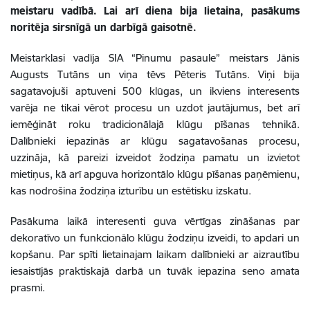
meistaru vadībā. Lai arī diena bija lietaina, pasākums
noritēja sirsnīgā un darbīgā gaisotnē.
Meistarklasi vadīja SIA “Pinumu pasaule” meistars Jānis
Augusts Tutāns un viņa tēvs Pēteris Tutāns. Viņi bija
sagatavojuši aptuveni 500 klūgas, un ikviens interesents
varēja ne tikai vērot procesu un uzdot jautājumus, bet arī
iemēģināt roku tradicionālajā klūgu pīšanas tehnikā.
Dalībnieki iepazinās ar klūgu sagatavošanas procesu,
uzzināja, kā pareizi izveidot žodziņa pamatu un izvietot
mietiņus, kā arī apguva horizontālo klūgu pīšanas paņēmienu,
kas nodrošina žodziņa izturību un estētisku izskatu.
Pasākuma laikā interesenti guva vērtīgas zināšanas par
dekoratīvo un funkcionālo klūgu žodziņu izveidi, to apdari un
kopšanu. Par spīti lietainajam laikam dalībnieki ar aizrautību
iesaistījās praktiskajā darbā un tuvāk iepazina seno amata
prasmi.