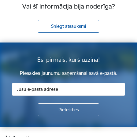
Vai šī informācija bija noderīga?
Sniegt atsauksmi
Esi pirmais, kurš uzzina!
Piesakies jaunumu saņemšanai savā e-pastā.
Kājene