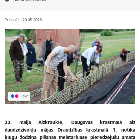
Publicēts: 28.05.2026.
Flickr
22. maijā Aizkrauklē, Daugavas krastmalā aiz
daudzdzīvokļu mājas Draudzības krastmalā 1, notika
klūgu žodziņa pīšanas meistarklase pieredzējušu amata