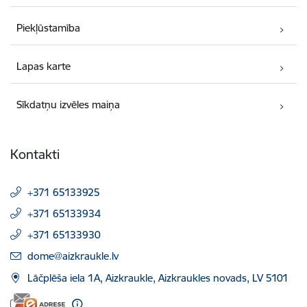
Piekļūstamība
Lapas karte
Sīkdatņu izvēles maiņa
Kontakti
+371 65133925
+371 65133934
+371 65133930
E-pasts:
dome@aizkraukle.lv
Lāčplēša iela 1A, Aizkraukle, Aizkraukles novads, LV 5101