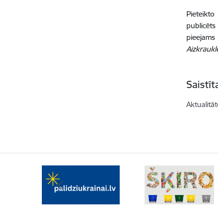
Pieteikto
publicēt
pieejam
Aizkraukl
Saistī
Aktualitāt