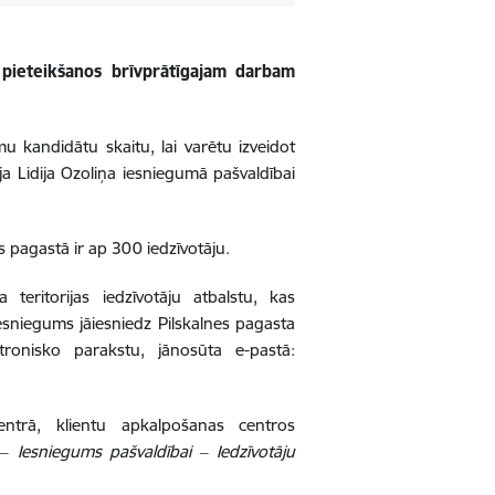
 pieteikšanos brīvprātīgajam darbam
mu kandidātu skaitu, lai varētu izveidot
a Lidija Ozoliņa iesniegumā pašvaldībai
es pagastā ir ap 300 iedzīvotāju.
eritorijas iedzīvotāju atbalstu, kas
Iesniegums jāiesniedz Pilskalnes pagasta
tronisko parakstu, jānosūta e-pastā:
ntrā, klientu apkalpošanas centros
‒ Iesniegums pašvaldībai ‒ Iedzīvotāju