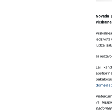
Novada p
Pilskaln
Pilskalne
iedzīvotā
lūdza izs
Ja iedzīv
Lai kand
apstiprin
pakalpoj
dome@aiz
Pieteiku
vai lejup
padomes 