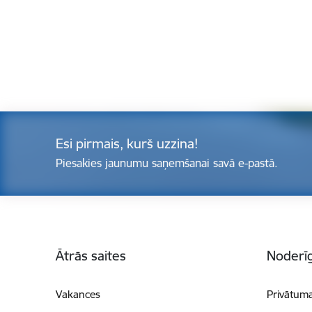
Esi pirmais, kurš uzzina!
Piesakies jaunumu saņemšanai savā e-pastā.
Kājene
Ātrās saites
Noderīg
Vakances
Privātuma