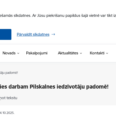
iešamās sīkdatnes. Ar Jūsu piekrišanu papildus šajā vietnē var tikt i
Pārvaldīt sīkdatnes
Novads
Pakalpojumi
Aktualitātes
Kontakti
otāju padomē!
ies darbam Pilskalnes iedzīvotāju padomē!
ņot tekstu
24.10.2025.