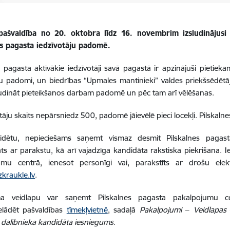
ašvaldība no 20. oktobra līdz 16. novembrim izsludinājusi
es pagasta iedzīvotāju padomē.
s pagasta aktīvākie iedzīvotāji savā pagastā ir apzinājuši pietieka
ju padomi, un biedrības “Upmales mantinieki” valdes priekšsēdētāj
ludināt pieteikšanos darbam padomē un pēc tam arī vēlēšanas.
otāju skaits nepārsniedz 500, padomē jāievēlē pieci locekļi. Pilskaln
idētu, nepieciešams saņemt vismaz desmit Pilskalnes pagasta t
āts ar parakstu, kā arī vajadzīga kandidāta rakstiska piekrišana. 
umu centrā, ienesot personīgi vai, parakstīts ar drošu elek
kraukle.lv
.
ma veidlapu var saņemt Pilskalnes pagasta pakalpojumu ce
ielādēt pašvaldības
tīmekļvietnē
, sadaļā
Pakalpojumi ‒ Veidlapas 
dalībnieka kandidāta iesniegums
.