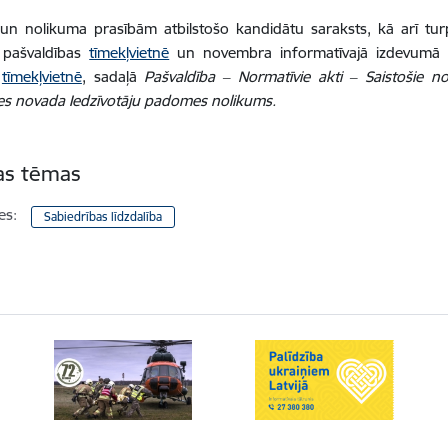
 un nolikuma prasībām atbilstošo kandidātu saraksts, kā arī tu
s pašvaldības
tīmekļvietnē
un novembra informatīvajā izdevumā “
s
tīmekļvietnē
, sadaļā
Pašvaldība ‒ Normatīvie akti ‒ Saistošie no
es novada Iedzīvotāju padomes nolikums.
tas tēmas
es:
Sabiedrības līdzdalība