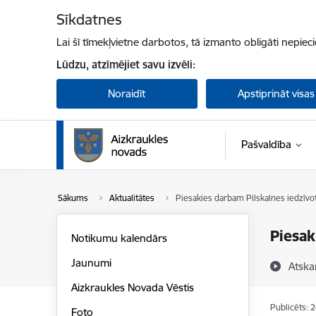
Pāriet uz lapas saturu
Sīkdatnes
Lai šī tīmekļvietne darbotos, tā izmanto obligāti nepiec
Lūdzu, atzīmējiet savu izvēli:
Noraidīt
Apstiprināt visas
Pašvaldība
Sākums
Aktualitātes
Piesakies darbam Pilskalnes iedzīv
Piesak
Notikumu kalendārs
Jaunumi
Atska
Aizkraukles Novada Vēstis
Publicēts: 
Foto