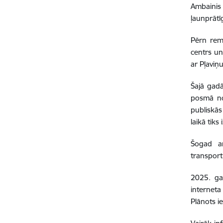
Ambainis 
ļaunprātī
Pērn remo
centrs un
ar Pļaviņu
Šajā gadā
posmā no 
publiskās
laikā tiks
Šogad ar
transport
2025. gad
interneta
Plānots i