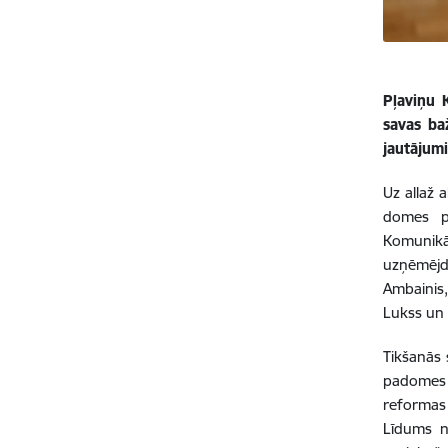
Pļaviņu K
savas ba
jautājum
Uz allaž 
domes pr
Komunikāc
uzņēmējda
Ambainis,
Lukss un 
Tikšanās 
padomes i
reformas 
Līdums no