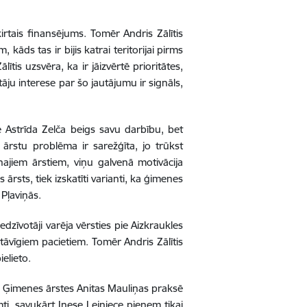
rtais finansējums. Tomēr Andris Zālītis
 kāds tas ir bijis katrai teritorijai pirms
is uzsvēra, ka ir jāizvērtē prioritātes,
tāju interese par šo jautājumu ir signāls,
e Astrīda Zelča beigs savu darbību, bet
ārstu problēma ir sarežģīta, jo trūkst
najiem ārstiem, viņu galvenā motivācija
ārsts, tiek izskatīti varianti, ka ģimenes
 Pļaviņās.
iedzīvotāji varēja vērsties pie Aizkraukles
tāvīgiem pacietiem. Tomēr Andris Zālītis
ielieto.
e. Ģimenes ārstes Anitas Mauliņas praksē
mti, savukārt Inese Lejniece pieņem tikai