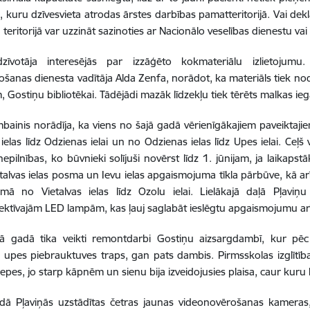
, kuru dzīvesvieta atrodas ārstes darbības pamatteritorijā. Vai dek
 teritorijā var uzzināt sazinoties ar Nacionālo veselības dienestu va
zīvotāja interesējās par izzāģēto kokmateriālu izlietojumu.
ošanas dienesta vadītāja Alda Zenfa, norādot, ka materiāls tiek no
 Gostiņu bibliotēkai. Tādējādi mazāk līdzekļu tiek tērēts malkas ieg
bainis norādīja, ka viens no šajā gadā vērienīgākajiem paveiktaji
ielas līdz Odzienas ielai un no Odzienas ielas līdz Upes ielai. Ceļš 
nepilnības, ko būvnieki solījuši novērst līdz 1. jūnijam, ja laikaps
etalvas ielas posma un Ievu ielas apgaismojuma tīkla pārbūve, kā ar
mā no Vietalvas ielas līdz Ozolu ielai. Lielākajā daļā Pļaviņu 
ktīvajām LED lampām, kas ļauj saglabāt ieslēgtu apgaismojumu ar
ējā gadā tika veikti remontdarbi Gostiņu aizsargdambī, kur pē
s upes piebrauktuves traps, gan pats dambis. Pirmsskolas izglītības
trepes, jo starp kāpnēm un sienu bija izveidojusies plaisa, caur kuru
dā Pļaviņās uzstādītas četras jaunas videonovērošanas kameras