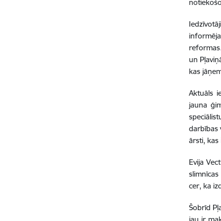
notiekošo
Iedzīvotā
informēja 
reformas.
un Pļaviņā
kas jāņem
Aktuāls i
jauna ģim
speciālis
darbības v
ārsti, kas
Evija Vect
slimnīcas
cer, ka iz
Šobrīd Pļ
jau ir ma