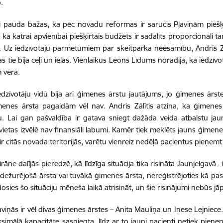
.
ji pauda bažas, ka pēc novadu reformas ir sarucis Pļaviņām piešķi
ka katrai apvienībai piešķirtais budžets ir sadalīts proporcionāli tam,
 Uz iedzīvotāju pārmetumiem par skeitparka neesamību, Andris Zālīt
s tie bija ceļi un ielas. Vienlaikus Leons Līdums norādīja, ka iedzīvo
 vērā.
edzīvotāju vidū bija arī ģimenes ārstu jautājums, jo ģimenes ārst
enes ārsta pagaidām vēl nav. Andris Zālītis atzina, ka ģimenes 
tu. Lai gan pašvaldība ir gatava sniegt dažāda veida atbalstu jau
ietas izvēlē nav finansiāli labumi. Kamēr tiek meklēts jauns ģimenes 
 ir citās novada teritorijās, varētu vienreiz nedēļā pacientus pieņemt
irāne dalījās pieredzē, kā līdzīga situācija tika risināta Jaunjelgavā –
 dežurējošā ārsta vai tuvākā ģimenes ārsta, nereģistrējoties kā pas
dosies šo situāciju mēneša laikā atrisināt, un šie risinājumi nebūs jāp
aviņās ir vēl divas ģimenes ārstes – Anita Mauliņa un Inese Lejniec
ksimālā kapacitāte sasniegta, līdz ar to jauni pacienti netiek pieņe