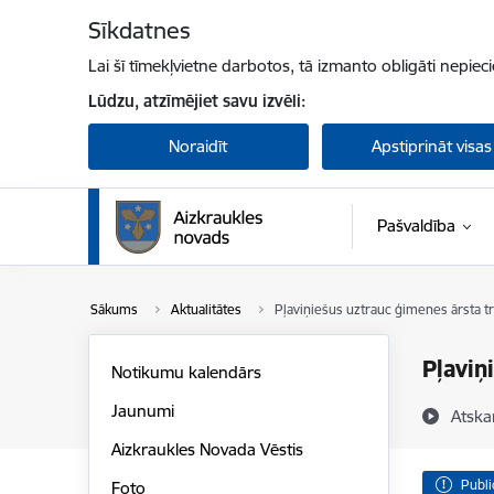
Pāriet uz lapas saturu
Sīkdatnes
Lai šī tīmekļvietne darbotos, tā izmanto obligāti nepiec
Lūdzu, atzīmējiet savu izvēli:
Noraidīt
Apstiprināt visas
Pašvaldība
Sākums
Aktualitātes
Pļaviņiešus uztrauc ģimenes ārsta 
Pļaviņ
Notikumu kalendārs
Jaunumi
Atska
Aizkraukles Novada Vēstis
Publi
Foto