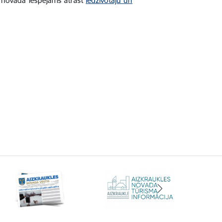
t novadā iespējams atrast
iedzīvotāju un