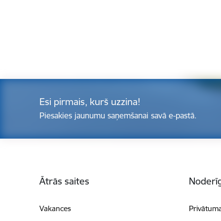
Esi pirmais, kurš uzzina!
Piesakies jaunumu saņemšanai savā e-pastā.
Kājene
Ātrās saites
Noderīg
Vakances
Privātuma