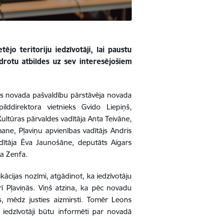
ējo teritoriju iedzīvotāji, lai paustu
rotu atbildes uz sev interesējošiem
kles novada pašvaldību pārstāvēja novada
ilddirektora vietnieks Gvido Liepiņš,
Kultūras pārvaldes vadītāja Anta Teivāne,
ane, Pļaviņu apvienības vadītājs Andris
vadītāja Ēva Jaunošāne, deputāts Aigars
da Zenfa.
cijas nozīmi, atgādinot, ka iedzīvotāju
rī Pļaviņās. Viņš atzina, ka pēc novadu
s, mēdz justies aizmirsti. Tomēr Leons
u iedzīvotāji būtu informēti par novadā