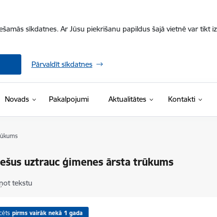
iešamās sīkdatnes. Ar Jūsu piekrišanu papildus šajā vietnē var tikt i
Pārvaldīt sīkdatnes
Novads
Pakalpojumi
Aktualitātes
Kontakti
trūkums
iešus uztrauc ģimenes ārsta trūkums
ņot tekstu
cēts
pirms vairāk nekā 1 gada