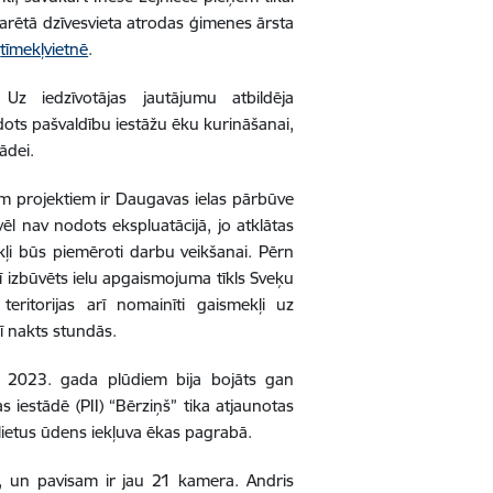
larētā dzīvesvieta atrodas ģimenes ārsta
i
tīmekļvietnē
.
 Uz iedzīvotājas jautājumu atbildēja
dots pašvaldību iestāžu ēku kurināšanai,
ādei.
em projektiem ir Daugavas ielas pārbūve
vēl nav nodots ekspluatācijā, jo atklātas
tākļi būs piemēroti darbu veikšanai. Pērn
ī izbūvēts ielu apgaismojuma tīkls Sveķu
teritorijas arī nomainīti gaismekļi uz
ī nakts stundās.
c 2023. gada plūdiem bija bojāts gan
 iestādē (PII) “Bērziņš” tika atjaunotas
 lietus ūdens iekļuva ēkas pagrabā.
, un pavisam ir jau 21 kamera. Andris