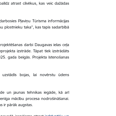
alīdz atrast cilvēkus, kas veic dažādas
darbosies Pļaviņu Tūrisma informācijas
iņu plostnieku taka”, kas tapis sadarbībā
projektēšanas darbi Daugavas ielas ceļa
rojekta izstrāde. Tāpat tiek izstrādāts
2025. gada beigās. Projekta īstenošanas
 uzstādīs bojas, lai novērstu ūdens
eide un jaunas tehnikas iegāde, kā arī
dienīga mācību procesa nodrošināšanai.
s ir pārāk augstas.