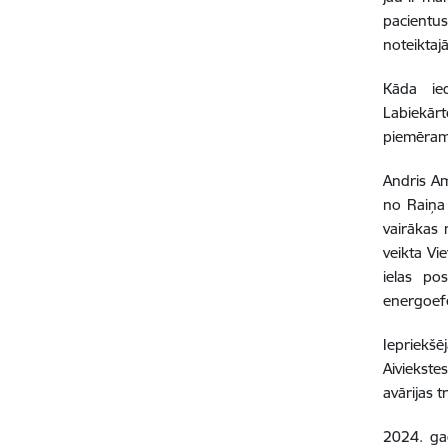
pacientus
noteiktajā
Kāda ied
Labiekārt
piemēram,
Andris Am
no Raiņa 
vairākas 
veikta Vi
ielas pos
energoefe
Iepriekš
Aiviekste
avārijas 
2024. ga