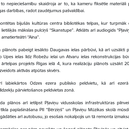
to nepieciešamību skaidroja ar to, ka kameru fiksētie materiāli p
gas darbības, radot zaudējumus pašvaldībai.
ntētas bijušās kultūras centra bibliotēkas telpas, kur turpmāk 
 lietišķās mākslas pulciņš “Skanstupe”. Atklāts arī audiogids “Pļav
 amatierteātri “Aina”.
 plānots pabeigt iesākto Daugavas ielas pārbūvi, kā arī uzsākti 
Upes ielas līdz Robežu ielai un Atvaru ielas rekonstrukcijas būvp
 ārtelpas projekts Rīgas ielā 4, kura realizāciju plānots uzsākt 
 izveidots aktīvās atpūtas skvērs.
ī labiekārtos Odzes ezera publisko peldvietu, kā arī ezerā
līdzekļu pārvietošanos peldvietas zonā.
a plānos arī ietilpst Pļaviņu vidusskolas infrastruktūras pilnv
 tīkla paplašināšana PII “Bērziņš” un Pļaviņu Mūzikas skolā mūs
egādāties arī autobusu, jo esošais nokalpojis un tā remonta izmaksa