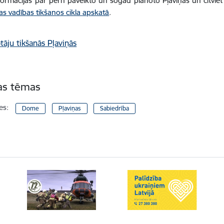
formācijas par pērn paveikto un šogad plānoto Pļaviņās un citvie
as vadības tikšanos cikla apskatā
.
tas tēmas
es:
Dome
Pļaviņas
Sabiedrība