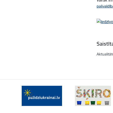
Vairāk in
pašvaldīb
Saistī
Aktualitāt