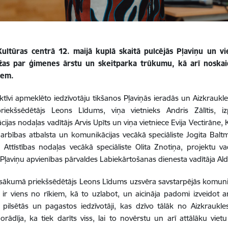
ultūras centrā 12. maijā kuplā skaitā pulcējās Pļaviņu un viet
žas par ģimenes ārstu un skeitparka trūkumu, kā arī noskaid
iem.
aktīvi apmeklēto iedzīvotāju tikšanos Pļaviņās ieradās un Aizkrau
iekšsēdētājs Leons Līdums, viņa vietnieks Andris Zālītis, izp
ijas nodaļas vadītājs Arvis Upīts un viņa vietniece Evija Vectirāne, 
rbības atbalsta un komunikācijas vecākā speciāliste Jogita Baltm
 Attīstības nodaļas vecākā speciāliste Olita Znotiņa, projektu 
Pļaviņu apvienības pārvaldes Labiekārtošanas dienesta vadītāja Al
sākumā priekšsēdētājs Leons Līdums uzsvēra savstarpējās komunikā
r viens no rīkiem, kā to uzlabot, un aicināja padomi izveidot a
pilsētās un pagastos iedzīvotāji, kas dzīvo tālāk no Aizkraukle
rādīja, ka tiek darīts viss, lai to novērstu un arī attālāku viet