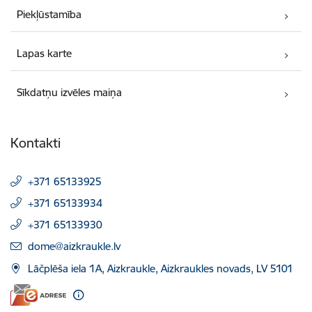
Piekļūstamība
Lapas karte
Sīkdatņu izvēles maiņa
Kontakti
+371 65133925
+371 65133934
+371 65133930
E-pasts:
dome@aizkraukle.lv
Lāčplēša iela 1A, Aizkraukle, Aizkraukles novads, LV 5101