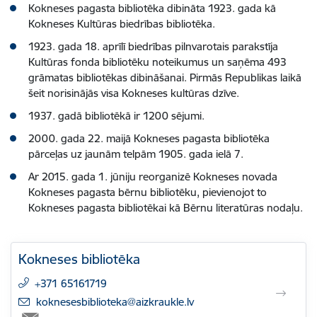
Kokneses pagasta bibliotēka dibināta 1923. gada kā
Kokneses Kultūras biedrības bibliotēka.
1923. gada 18. aprīlī biedrības pilnvarotais parakstīja
Kultūras fonda bibliotēku noteikumus un saņēma 493
grāmatas bibliotēkas dibināšanai. Pirmās Republikas laikā
šeit norisinājās visa Kokneses kultūras dzīve.
1937. gadā bibliotēkā ir 1200 sējumi.
2000. gada 22. maijā Kokneses pagasta bibliotēka
pārceļas uz jaunām telpām 1905. gada ielā 7.
Ar 2015. gada 1. jūniju reorganizē Kokneses novada
Kokneses pagasta bērnu bibliotēku, pievienojot to
Kokneses pagasta bibliotēkai kā Bērnu literatūras nodaļu.
Kokneses bibliotēka
+371 65161719
E-pasts:
koknesesbiblioteka@aizkraukle.lv