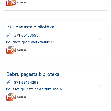
Iršu pagasta bibliotēka
+371 65163698
E-pasts:
dace.grele@aizkraukle.lv
Bebru pagasta bibliotēka
+371 65164293
E-pasts:
silva.grunsteina@aizkraukle.lv