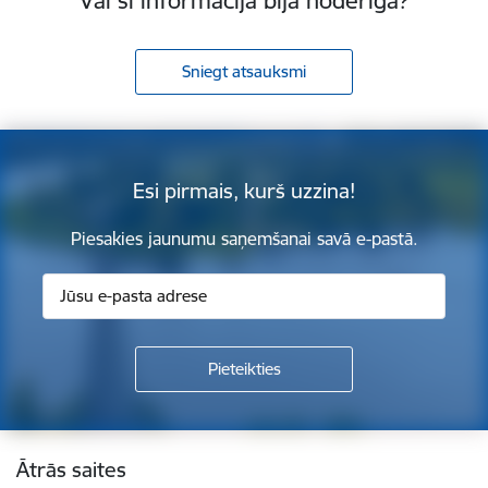
Vai šī informācija bija noderīga?
Sniegt atsauksmi
Esi pirmais, kurš uzzina!
Piesakies jaunumu saņemšanai savā e-pastā.
Kājene
Ātrās saites