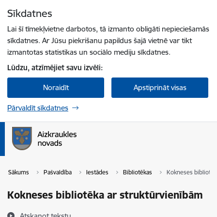
Pāriet uz lapas saturu
Sīkdatnes
Spied
lai meklētu
Enter
Lai šī tīmekļvietne darbotos, tā izmanto obligāti nepieciešamās
sīkdatnes. Ar Jūsu piekrišanu papildus šajā vietnē var tikt
izmantotas statistikas un sociālo mediju sīkdatnes.
Lūdzu, atzīmējiet savu izvēli:
Noraidīt
Apstiprināt visas
Pārvaldīt sīkdatnes
Sākums
Pašvaldība
Iestādes
Bibliotēkas
Kokneses bibliotēk
Kokneses bibliotēka ar struktūrvienībām
Atskaņot tekstu