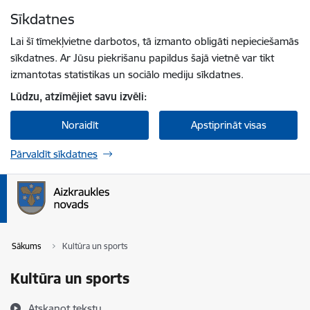
Pāriet uz lapas saturu
Sīkdatnes
Spied
lai meklētu
Enter
Lai šī tīmekļvietne darbotos, tā izmanto obligāti nepieciešamās
sīkdatnes. Ar Jūsu piekrišanu papildus šajā vietnē var tikt
izmantotas statistikas un sociālo mediju sīkdatnes.
Lūdzu, atzīmējiet savu izvēli:
Noraidīt
Apstiprināt visas
Pārvaldīt sīkdatnes
Sākums
Kultūra un sports
Kultūra un sports
Atskaņot tekstu