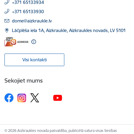
+371 65133934
+371 65133930
E-pasts:
dome@aizkraukle.lv
Lāčplēša iela 1A, Aizkraukle, Aizkraukles novads, LV 5101
Visi kontakti
Sekojiet mums
© 2026 Aizkraukles novada pašvaldība, publicētā satura visas tiesības