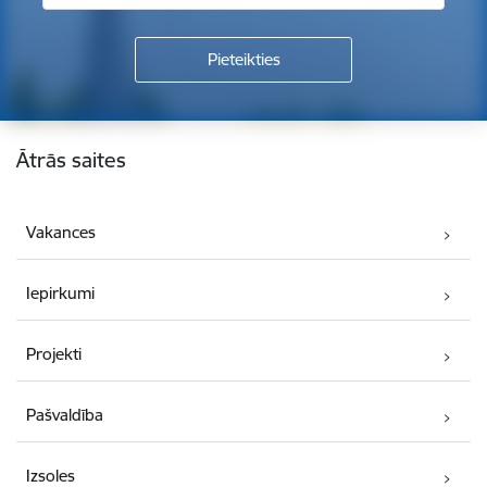
Kājene
Ātrās saites
Vakances
Iepirkumi
Projekti
Pašvaldība
Izsoles