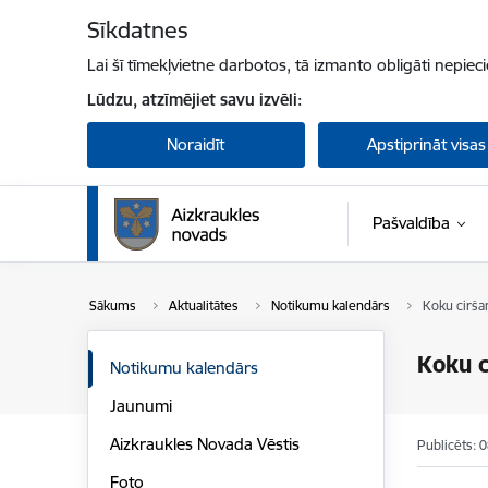
Pāriet uz lapas saturu
Sīkdatnes
Lai šī tīmekļvietne darbotos, tā izmanto obligāti nepiec
Lūdzu, atzīmējiet savu izvēli:
Noraidīt
Apstiprināt visas
Pašvaldība
Sākums
Aktualitātes
Notikumu kalendārs
Koku ciršan
Koku c
Notikumu kalendārs
Jaunumi
Aizkraukles Novada Vēstis
Publicēts: 
Foto