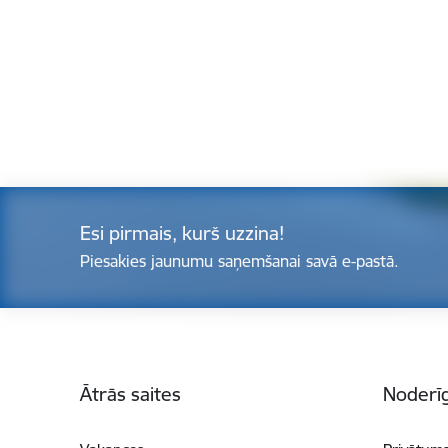
Esi pirmais, kurš uzzina!
Piesakies jaunumu saņemšanai savā e-pastā.
Kājene
Ātrās saites
Noderīg