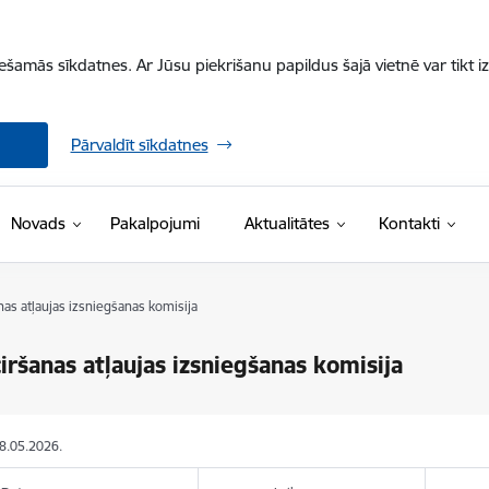
iešamās sīkdatnes. Ar Jūsu piekrišanu papildus šajā vietnē var tikt i
Pārvaldīt sīkdatnes
Novads
Pakalpojumi
Aktualitātes
Kontakti
as atļaujas izsniegšanas komisija
iršanas atļaujas izsniegšanas komisija
08.05.2026.