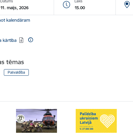
Datums
Laiks
11. maijs, 2026
15.00
not kalendāram
dēt:
 kārtība
tas tēmas
Pašvaldība