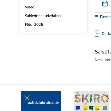
Video
Sabiedrības līdzdalība
Pievie
Plūdi 2026
Lejupielā
Darba
Saistī
Notikumi: