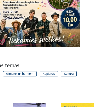
tas tēmas
Ģimenei un bērniem
Kopienās
Kultūra