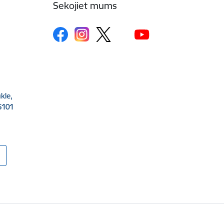
Sekojiet mums
kle,
5101