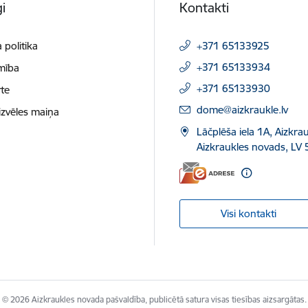
i
Kontakti
 politika
+371 65133925
+371 65133934
mība
+371 65133930
te
E-pasts:
dome@aizkraukle.lv
izvēles maiņa
Lāčplēša iela 1A, Aizkrau
Aizkraukles novads, LV 
Visi kontakti
© 2026 Aizkraukles novada pašvaldība, publicētā satura visas tiesības aizsargātas.