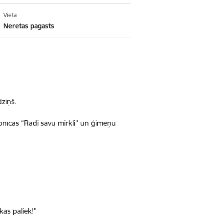
Vieta
Neretas pagasts
dziņš.
bnīcas “Radi savu mirkli” un ģimeņu
kas paliek!”