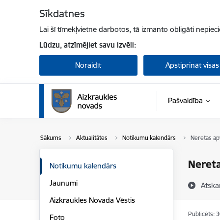
Pāriet uz lapas saturu
Sīkdatnes
Lai šī tīmekļvietne darbotos, tā izmanto obligāti nepiec
Lūdzu, atzīmējiet savu izvēli:
Noraidīt
Apstiprināt visas
Pašvaldība
Sākums
Aktualitātes
Notikumu kalendārs
Neretas apv
Nereta
Notikumu kalendārs
Jaunumi
Atska
Aizkraukles Novada Vēstis
Publicēts: 
Foto