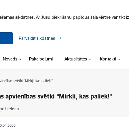
iešamās sīkdatnes. Ar Jūsu piekrišanu papildus šajā vietnē var tikt i
Pārvaldīt sīkdatnes
Novads
Pakalpojumi
Aktualitātes
Kontakti
ienības svētki “Mirkļi, kas paliek!”
s apvienības svētki “Mirkļi, kas paliek!”
ņot tekstu
30.04.2026.