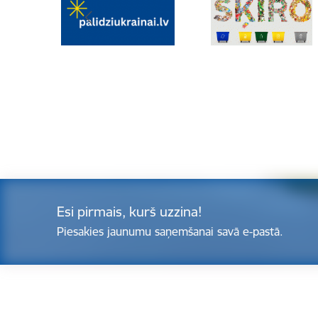
Esi pirmais, kurš uzzina!
Piesakies jaunumu saņemšanai savā e-pastā.
Kājene