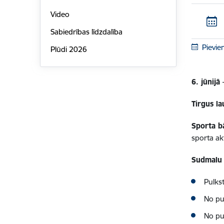
Video
Sabiedrības līdzdalība
Pievie
Plūdi 2026
6. jūnijā
Tirgus l
Sporta b
sporta akt
Sudmalu 
Pulkst
No pu
No pul