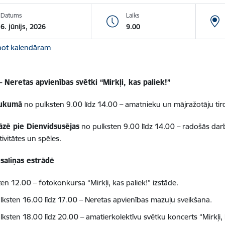
Datums
Laiks
6. jūnijs, 2026
9.00
not kalendāram
 – Neretas apvienības svētki “Mirkļi, kas paliek!”
aukumā
no pulksten 9.00 līdz 14.00 – amatnieku un mājražotāju tir
āzē pie Dienvidsusējas
no pulksten 9.00 līdz 14.00 – radošās dar
ivitātes un spēles.
saliņas estrādē
en 12.00 – fotokonkursa “Mirkļi, kas paliek!” izstāde.
lksten 16.00 līdz 17.00 – Neretas apvienības mazuļu sveikšana.
ksten 18.00 līdz 20.00 – amatierkolektīvu svētku koncerts “Mirkļi, 