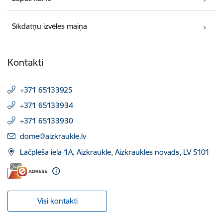
Sīkdatņu izvēles maiņa
Kontakti
+371 65133925
+371 65133934
+371 65133930
E-pasts:
dome@aizkraukle.lv
Lāčplēša iela 1A, Aizkraukle, Aizkraukles novads, LV 5101
Visi kontakti