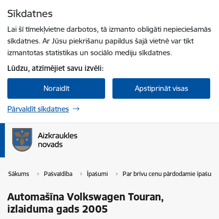
Pāriet uz lapas saturu
Sīkdatnes
Spied
lai meklētu
Enter
Lai šī tīmekļvietne darbotos, tā izmanto obligāti nepieciešamās
sīkdatnes. Ar Jūsu piekrišanu papildus šajā vietnē var tikt
izmantotas statistikas un sociālo mediju sīkdatnes.
Lūdzu, atzīmējiet savu izvēli:
Noraidīt
Apstiprināt visas
Pārvaldīt sīkdatnes
Sākums
Pašvaldība
Īpašumi
Par brīvu cenu pārdodamie īpašumi
Automašīna Volkswagen Touran,
izlaiduma gads 2005