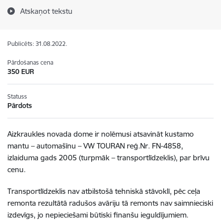
Atskaņot tekstu
Publicēts: 31.08.2022.
Pārdošanas cena
350 EUR
Statuss
Pārdots
Aizkraukles novada dome ir nolēmusi atsavināt kustamo
mantu – automašīnu – VW TOURAN reģ.Nr. FN-4858,
izlaiduma gads 2005 (turpmāk – transportlīdzeklis), par brīvu
cenu.
Transportlīdzeklis nav atbilstošā tehniskā stāvoklī, pēc ceļa
remonta rezultātā radušos avāriju tā remonts nav saimnieciski
izdevīgs, jo nepieciešami būtiski finanšu ieguldījumiem.