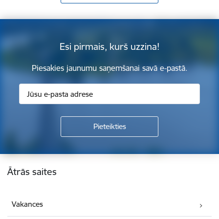
Esi pirmais, kurš uzzina!
Piesakies jaunumu saņemšanai savā e-pastā.
Kājene
Ātrās saites
Vakances