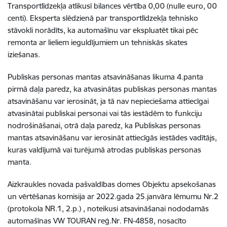
Transportlīdzekļa atlikusī bilances vērtība 0,00 (nulle euro, 00
centi). Eksperta slēdzienā par transportlīdzekļa tehnisko
stāvokli norādīts, ka automašīnu var ekspluatēt tikai pēc
remonta ar lieliem ieguldījumiem un tehniskās skates
iziešanas.
Publiskas personas mantas atsavināšanas likuma 4.panta
pirmā daļa paredz, ka atvasinātas publiskas personas mantas
atsavināšanu var ierosināt, ja tā nav nepieciešama attiecīgai
atvasinātai publiskai personai vai tās iestādēm to funkciju
nodrošināšanai, otrā daļa paredz, ka Publiskas personas
mantas atsavināšanu var ierosināt attiecīgās iestādes vadītājs,
kuras valdījumā vai turējumā atrodas publiskas personas
manta.
Aizkraukles novada pašvaldības domes Objektu apsekošanas
un vērtēšanas komisija ar 2022.gada 25.janvāra lēmumu Nr.2
(protokola NR.1, 2.p.) , noteikusi atsavināšanai nododamās
automašīnas VW TOURAN reģ.Nr. FN-4858, nosacīto