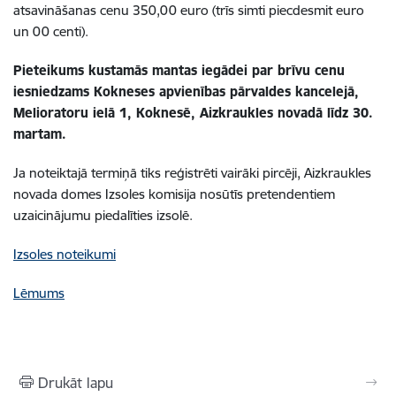
atsavināšanas cenu 350,00 euro (trīs simti piecdesmit euro
un 00 centi).
Pieteikums kustamās mantas iegādei par brīvu cenu
iesniedzams Kokneses apvienības pārvaldes kancelejā,
Melioratoru ielā 1, Koknesē, Aizkraukles novadā līdz 30.
martam.
Ja noteiktajā termiņā tiks reģistrēti vairāki pircēji, Aizkraukles
novada domes Izsoles komisija nosūtīs pretendentiem
uzaicinājumu piedalīties izsolē.
Izsoles noteikumi
Lēmums
Drukāt lapu