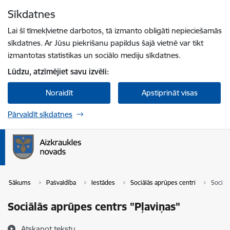
Pāriet uz lapas saturu
Sīkdatnes
Spied
lai meklētu
Enter
Lai šī tīmekļvietne darbotos, tā izmanto obligāti nepieciešamās
sīkdatnes. Ar Jūsu piekrišanu papildus šajā vietnē var tikt
izmantotas statistikas un sociālo mediju sīkdatnes.
Lūdzu, atzīmējiet savu izvēli:
Noraidīt
Apstiprināt visas
Pārvaldīt sīkdatnes
Sākums
Pašvaldība
Iestādes
Sociālās aprūpes centri
Sociāl
Sociālās aprūpes centrs "Pļaviņas"
Atskaņot tekstu