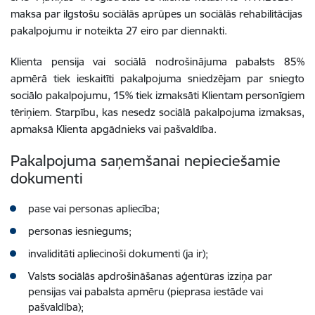
maksa par ilgstošu sociālās aprūpes un sociālās rehabilitācijas
pakalpojumu ir noteikta 27 eiro par diennakti.
Klienta pensija vai sociālā nodrošinājuma pabalsts 85%
apmērā tiek ieskaitīti pakalpojuma sniedzējam par sniegto
sociālo pakalpojumu, 15% tiek izmaksāti Klientam personīgiem
tēriņiem. Starpību, kas nesedz sociālā pakalpojuma izmaksas,
apmaksā Klienta apgādnieks vai pašvaldība.
Pakalpojuma saņemšanai nepieciešamie
dokumenti
pase vai personas apliecība;
personas iesniegums;
invaliditāti apliecinoši dokumenti (ja ir);
Valsts sociālās apdrošināšanas aģentūras izziņa par
pensijas vai pabalsta apmēru (pieprasa iestāde vai
pašvaldība);