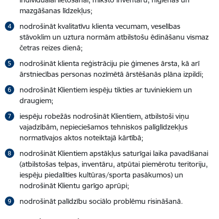
mazgāšanas līdzekļus;
nodrošināt kvalitatīvu klienta vecumam, veselības
stāvoklim un uztura normām atbilstošu ēdināšanu vismaz
četras reizes dienā;
nodrošināt klienta reģistrāciju pie ģimenes ārsta, kā arī
ārstniecības personas nozīmētā ārstēšanās plāna izpildi;
nodrošināt Klientiem iespēju tikties ar tuviniekiem un
draugiem;
iespēju robežās nodrošināt Klientiem, atbilstoši viņu
vajadzībām, nepieciešamos tehniskos palīglīdzekļus
normatīvajos aktos noteiktajā kārtībā;
nodrošināt Klientiem apstākļus saturīgai laika pavadīšanai
(atbilstošas telpas, inventāru, atpūtai piemērotu teritoriju,
iespēju piedalīties kultūras/sporta pasākumos) un
nodrošināt Klientu garīgo aprūpi;
nodrošināt palīdzību sociālo problēmu risināšanā.