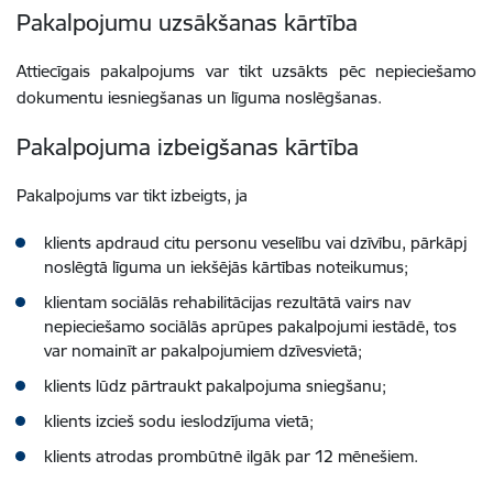
Pakalpojumu uzsākšanas kārtība
Attiecīgais pakalpojums var tikt uzsākts pēc nepieciešamo
dokumentu iesniegšanas un līguma noslēgšanas.
Pakalpojuma izbeigšanas kārtība
Pakalpojums var tikt izbeigts, ja
klients apdraud citu personu veselību vai dzīvību, pārkāpj
noslēgtā līguma un iekšējās kārtības noteikumus;
klientam sociālās rehabilitācijas rezultātā vairs nav
nepieciešamo sociālās aprūpes pakalpojumi iestādē, tos
var nomainīt ar pakalpojumiem dzīvesvietā;
klients lūdz pārtraukt pakalpojuma sniegšanu;
klients izcieš sodu ieslodzījuma vietā;
klients atrodas prombūtnē ilgāk par 12 mēnešiem.