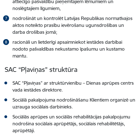
attiecīgo pašvaldību pieņemtajiem lēmumiem un
noslēgtajiem līgumiem,
nodrošināt un kontrolēt Latvijas Republikas normatīvajos
aktos noteikto prasību ievērošanu ugunsdrošības un
darba drošības jomā;
racionāli un lietderīgi apsaimniekot iestādes darbībai
nodoto pašvaldības nekustamo īpašumu un kustamo
mantu.
SAC “Pļaviņas” struktūra
SAC “Pļaviņas” ar struktūrvienību – Dienas aprūpes centrs
vada iestādes direktore.
Sociālā pakalpojuma nodrošināšanu Klientiem organizē un
uzrauga sociālais darbinieks.
Sociālās aprūpes un sociālās rehabilitācijas pakalpojumu
nodrošina sociālais aprūpētājs, sociālais rehabilitētājs,
aprūpētāji.