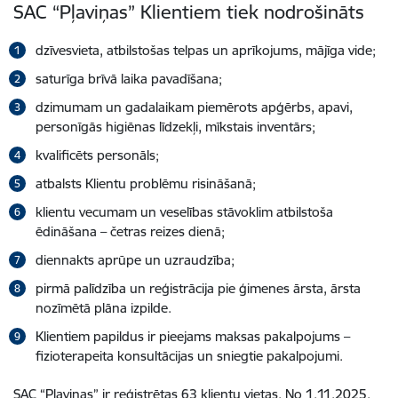
SAC “Pļaviņas” Klientiem tiek nodrošināts
dzīvesvieta, atbilstošas telpas un aprīkojums, mājīga vide;
saturīga brīvā laika pavadīšana;
dzimumam un gadalaikam piemērots apģērbs, apavi,
personīgās higiēnas līdzekļi, mīkstais inventārs;
kvalificēts personāls;
atbalsts Klientu problēmu risināšanā;
klientu vecumam un veselības stāvoklim atbilstoša
ēdināšana – četras reizes dienā;
diennakts aprūpe un uzraudzība;
pirmā palīdzība un reģistrācija pie ģimenes ārsta, ārsta
nozīmētā plāna izpilde.
Klientiem papildus ir pieejams maksas pakalpojums –
fizioterapeita konsultācijas un sniegtie pakalpojumi.
SAC “Pļaviņas” ir reģistrētas 63 klientu vietas. No 1.11.2025.