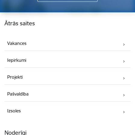
Kājene
Ātrās saites
Vakances
Iepirkumi
Projekti
Pašvaldība
Izsoles
Noderīgi