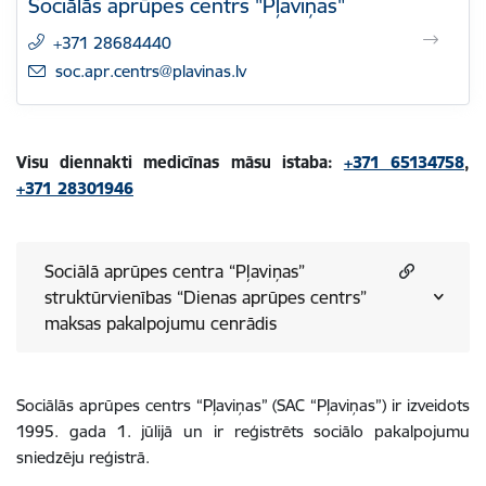
Sociālās aprūpes centrs "Pļaviņas"
+371 28684440
E-pasts:
soc.apr.centrs@plavinas.lv
Visu diennakti medicīnas māsu istaba:
+371 65134758
,
+371 28301946
Sociālā aprūpes centra “Pļaviņas”
struktūrvienības “Dienas aprūpes centrs”
maksas pakalpojumu cenrādis
Sociālās aprūpes centrs “Pļaviņas” (SAC “Pļaviņas”) ir izveidots
1995. gada 1. jūlijā un ir reģistrēts sociālo pakalpojumu
sniedzēju reģistrā.