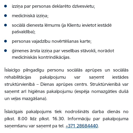
izziņa par personas deklarēto dzīvesvietu;
medicīniskā izziņa;
sociālā dienesta lēmums (ja Klientu ievietot iestādē
pašvaldība);
personas vajadzību novērtēšanas karte;
ģimenes ārsta izziņa par veselības stāvokli, norādot
medicīniskās kontrindikācijas.
Īslaicīgo pilngadīgu personu sociālās aprūpes un sociālās
rehabilitācijas pakalpojumu var saņemt iestādes
struktūrvienībā – Dienas aprūpes centrs. Struktūrvienībā var
saņemt arī higiēnas pakalpojumu (iespēja nomazgāties dušā
un veļas mazgāšana).
Īslaicīgais pakalpojums tiek nodrošināts darba dienās no
plkst. 8.00 līdz plkst. 16.30. Informāciju par pakalpojuma
saņemšanu var saņemt pa tel.
+371 28684440
.