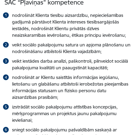
SAC “Pļaviņas” kompetence
nodrošināt Klienta tiesību aizsardzību, nepieciešamības
gadījumā pārstāvot Klienta intereses tiesībsargājošās
iestādēs, nodrošināt Klientu privātās dzīves
neaizskaramības ievērošanu, ētikas principu ievērošanu;
veikt sociālo pakalpojumu satura un apjoma plānošanu un
nodrošināšanu atbilstoši Klienta vajadzībām;
veikt iestādes darba analīzi, paškontroli, pilnveidot sociālā
pakalpojuma kvalitāti un paaugstināt kapacitāti;
nodrošināt ar Klientu saistītās informācijas iegūšanu,
lietošanu un glabāšanu atbilstoši ierobežotas pieejamības
informācijas statusam un fizisko personu datu
aizsardzības prasībām;
izstrādāt sociālo pakalpojumu attīstības koncepcijas,
mērķprogrammas un projektus jaunu pakalpojumu
ieviešanai;
sniegt sociālo pakalpojumu pašvaldībām saskaņā ar