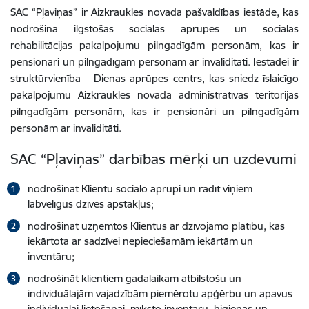
SAC “Pļaviņas” ir Aizkraukles novada pašvaldības iestāde, kas
nodrošina ilgstošas sociālās aprūpes un sociālās
rehabilitācijas pakalpojumu pilngadīgām personām, kas ir
pensionāri un pilngadīgām personām ar invaliditāti. Iestādei ir
struktūrvienība – Dienas aprūpes centrs, kas sniedz īslaicīgo
pakalpojumu Aizkraukles novada administratīvās teritorijas
pilngadīgām personām, kas ir pensionāri un pilngadīgām
personām ar invaliditāti.
SAC “Pļaviņas” darbības mērķi un uzdevumi
nodrošināt Klientu sociālo aprūpi un radīt viņiem
labvēlīgus dzīves apstākļus;
nodrošināt uzņemtos Klientus ar dzīvojamo platību, kas
iekārtota ar sadzīvei nepieciešamām iekārtām un
inventāru;
nodrošināt klientiem gadalaikam atbilstošu un
individuālajām vajadzībām piemērotu apģērbu un apavus
individuālai lietošanai, mīksto inventāru, higiēnas un