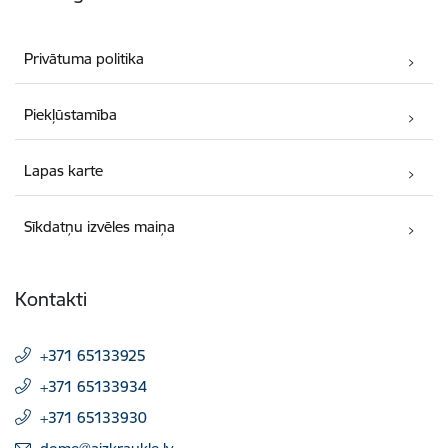
Privātuma politika
Piekļūstamība
Lapas karte
Sīkdatņu izvēles maiņa
Kontakti
+371 65133925
+371 65133934
+371 65133930
E-pasts: