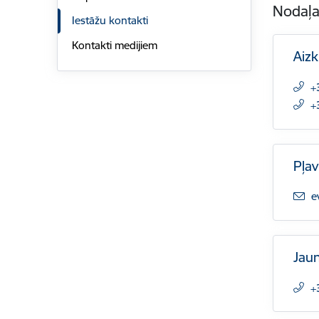
Nodaļ
Iestāžu kontakti
Kontakti medijiem
Aizk
+
+
Pļav
E
e
Jaun
+