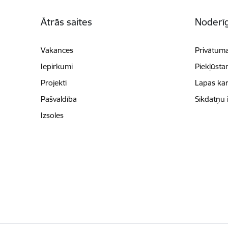
Kājene
Ātrās saites
Noderīg
Vakances
Privātuma
Iepirkumi
Piekļūsta
Projekti
Lapas kar
Pašvaldība
Sīkdatņu 
Izsoles