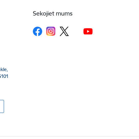
Sekojiet mums
kle,
5101