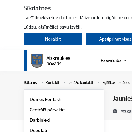
Pāriet uz lapas saturu
Sīkdatnes
Lai šī tīmekļvietne darbotos, tā izmanto obligāti nepiec
Lūdzu, atzīmējiet savu izvēli:
Noraidīt
Apstiprināt visas
Pašvaldība
Sākums
Kontakti
Iestāžu kontakti
Izglītības iestādes
Jaunie
Domes kontakti
Centrālā pārvalde
Atska
Darbinieki
Deputāti