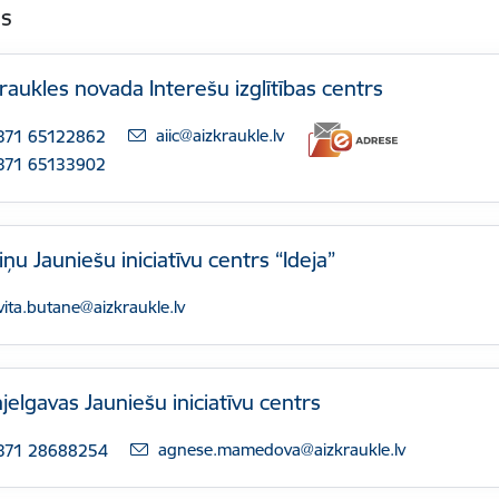
as
raukles novada Interešu izglītības centrs
E-pasts:
aiic@aizkraukle.lv
371 65122862
371 65133902
iņu Jauniešu iniciatīvu centrs “Ideja”
-pasts:
vita.butane@aizkraukle.lv
jelgavas Jauniešu iniciatīvu centrs
E-pasts:
agnese.mamedova@aizkraukle.lv
371 28688254