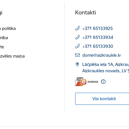
i
Kontakti
 politika
+371 65133925
+371 65133934
mība
+371 65133930
te
E-pasts:
dome@aizkraukle.lv
izvēles maiņa
Lāčplēša iela 1A, Aizkrau
Aizkraukles novads, LV 
Visi kontakti