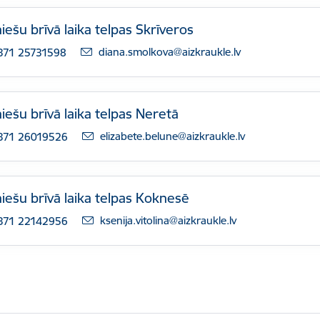
iešu brīvā laika telpas Skrīveros
E-pasts:
diana.smolkova@aizkraukle.lv
371 25731598
iešu brīvā laika telpas Neretā
E-pasts:
elizabete.belune@aizkraukle.lv
371 26019526
iešu brīvā laika telpas Koknesē
E-pasts:
ksenija.vitolina@aizkraukle.lv
371 22142956