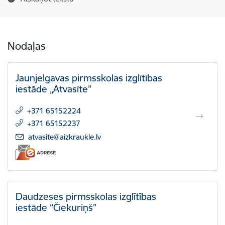
Nodaļas
Jaunjelgavas pirmsskolas izglītības
iestāde „Atvasīte”
+371 65152224
+371 65152237
E-pasts:
atvasite@aizkraukle.lv
Daudzeses pirmsskolas izglītības
iestāde “Čiekuriņš”