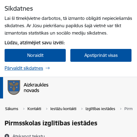
Pāriet uz lapas saturu
Sīkdatnes
Spied
lai meklētu
Enter
Lai šī tīmekļvietne darbotos, tā izmanto obligāti nepieciešamās
sīkdatnes. Ar Jūsu piekrišanu papildus šajā vietnē var tikt
izmantotas statistikas un sociālo mediju sīkdatnes.
Lūdzu, atzīmējiet savu izvēli:
Noraidīt
Apstiprināt visas
Pārvaldīt sīkdatnes
Sākums
Kontakti
Iestāžu kontakti
Izglītības iestādes
Pirmssk
Pirmsskolas izglītības iestādes
Atskaņot tekstu