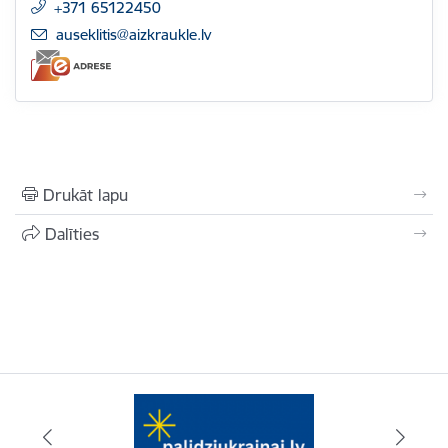
+371 65122450
E-pasts:
auseklitis@aizkraukle.lv
Drukāt lapu
Dalīties