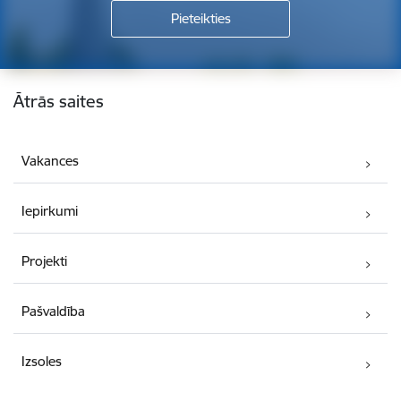
Kājene
Ātrās saites
Vakances
Iepirkumi
Projekti
Pašvaldība
Izsoles