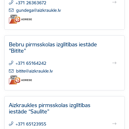
+371 26363672
E-pasts:
gundega@aizkraukle.lv
Bebru pirmsskolas izglītības iestāde
"Bitīte"
+371 65164242
E-pasts:
bitite@aizkraukle.lv
Aizkraukles pirmsskolas izglītības
iestāde “Saulīte”
+371 65123955