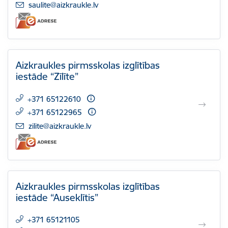
E-pasts:
saulite@aizkraukle.lv
Aizkraukles pirmsskolas izglītības
iestāde “Zīlīte”
+371 65122610
+371 65122965
E-pasts:
zilite@aizkraukle.lv
Aizkraukles pirmsskolas izglītības
iestāde “Auseklītis”
+371 65121105