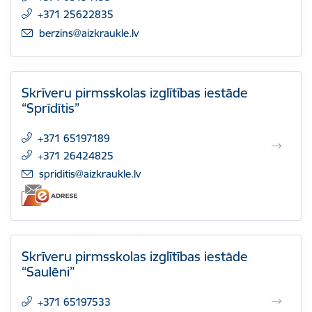
+371 25622835
E-pasts:
berzins@aizkraukle.lv
Skrīveru pirmsskolas izglītības iestāde
“Sprīdītis”
+371 65197189
+371 26424825
E-pasts:
spriditis@aizkraukle.lv
Skrīveru pirmsskolas izglītības iestāde
“Saulēni”
+371 65197533