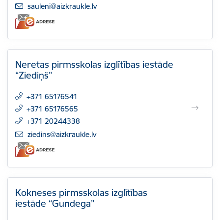
E-pasts:
sauleni@aizkraukle.lv
Neretas pirmsskolas izglītības iestāde
“Ziediņš”
+371 65176541
+371 65176565
+371 20244338
E-pasts:
ziedins@aizkraukle.lv
Kokneses pirmsskolas izglītības
iestāde “Gundega”