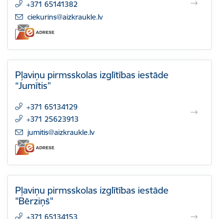
+371 65141382
E-pasts:
ciekurins@aizkraukle.lv
Pļaviņu pirmsskolas izglītības iestāde
“Jumītis”
+371 65134129
+371 25623913
E-pasts:
jumitis@aizkraukle.lv
Pļaviņu pirmsskolas izglītības iestāde
"Bērziņš"
+371 65134153