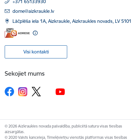
+371 65133930
E-pasts:
dome@aizkraukle.lv
Lāčplēša iela 1A, Aizkraukle, Aizkraukles novads, LV 5101
Visi kontakti
Sekojiet mums
© 2026 Aizkraukles novada pašvaldība, publicētā satura visas tiesības
aizsargātas.
© 2020 Valsts kanceleja, Tīmekļvietņu vienotās platformas visas tiesības