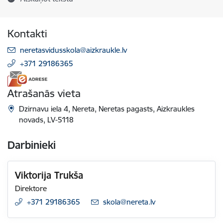
Kontakti
E-pasts:
neretasvidusskola@aizkraukle.lv
+371 29186365
Atrašanās vieta
Dzirnavu iela 4, Nereta, Neretas pagasts, Aizkraukles
novads, LV-5118
Darbinieki
Viktorija Trukša
Direktore
+371 29186365
E-pasts:
skola@nereta.lv