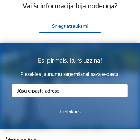
Vai šī informācija bija noderīga?
Sniegt atsauksmi
Esi pirmais, kurš uzzina!
Piesakies jaunumu saņemšanai savā e-pastā.
Kājene