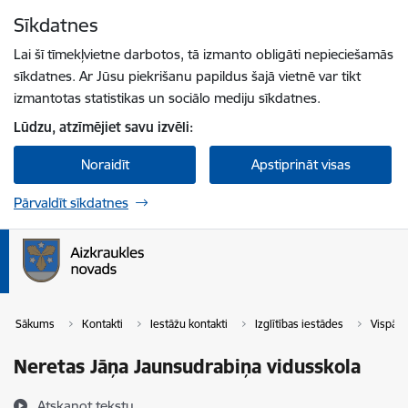
Pāriet uz lapas saturu
Sīkdatnes
Spied
lai meklētu
Enter
Lai šī tīmekļvietne darbotos, tā izmanto obligāti nepieciešamās
sīkdatnes. Ar Jūsu piekrišanu papildus šajā vietnē var tikt
izmantotas statistikas un sociālo mediju sīkdatnes.
Lūdzu, atzīmējiet savu izvēli:
Noraidīt
Apstiprināt visas
Pārvaldīt sīkdatnes
Sākums
Kontakti
Iestāžu kontakti
Izglītības iestādes
Vispārē
Neretas Jāņa Jaunsudrabiņa vidusskola
Atskaņot tekstu