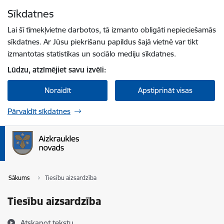
Pāriet uz lapas saturu
Sīkdatnes
Spied
lai meklētu
Enter
Lai šī tīmekļvietne darbotos, tā izmanto obligāti nepieciešamās
sīkdatnes. Ar Jūsu piekrišanu papildus šajā vietnē var tikt
izmantotas statistikas un sociālo mediju sīkdatnes.
Lūdzu, atzīmējiet savu izvēli:
Noraidīt
Apstiprināt visas
Pārvaldīt sīkdatnes
Sākums
Tiesību aizsardzība
Tiesību aizsardzība
Atskaņot tekstu