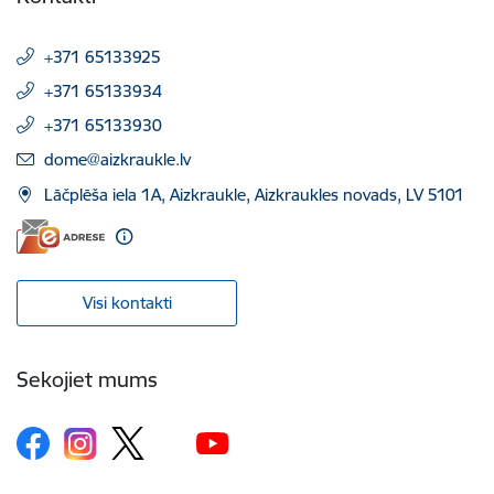
+371 65133925
+371 65133934
+371 65133930
E-pasts:
dome@aizkraukle.lv
Lāčplēša iela 1A, Aizkraukle, Aizkraukles novads, LV 5101
Visi kontakti
Sekojiet mums