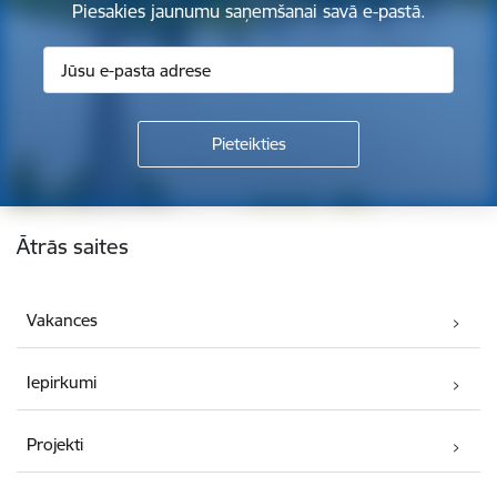
Piesakies jaunumu saņemšanai savā e-pastā.
Kājene
Ātrās saites
Vakances
Iepirkumi
Projekti