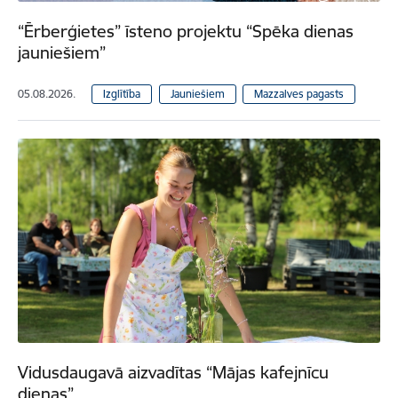
“Ērberģietes” īsteno projektu “Spēka dienas
jauniešiem”
05.08.2026.
Izglītība
Jauniešiem
Mazzalves pagasts
Vidusdaugavā aizvadītas “Mājas kafejnīcu
dienas”