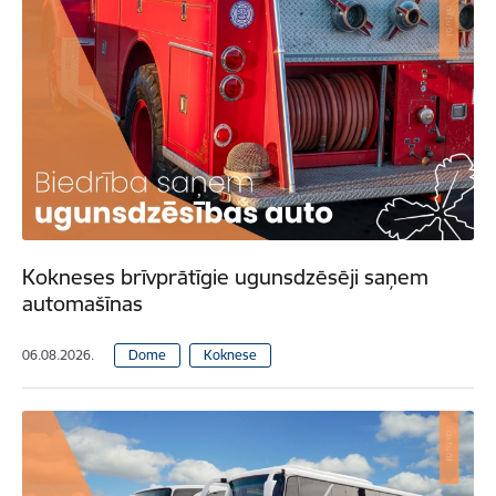
Kokneses brīvprātīgie ugunsdzēsēji saņem
automašīnas
06.08.2026.
Dome
Koknese