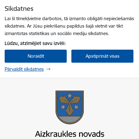
Pāriet uz lapas saturu
Sīkdatnes
Spied
lai meklētu
Enter
Lai šī tīmekļvietne darbotos, tā izmanto obligāti nepieciešamās
sīkdatnes. Ar Jūsu piekrišanu papildus šajā vietnē var tikt
izmantotas statistikas un sociālo mediju sīkdatnes.
Lūdzu, atzīmējiet savu izvēli:
Noraidīt
Apstiprināt visas
Pārvaldīt sīkdatnes
Aizkraukles novada pašvaldība