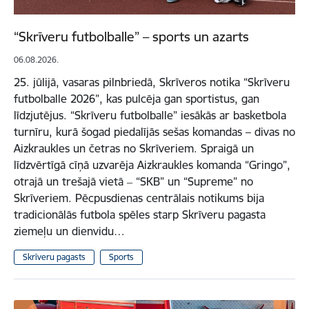
“Skrīveru futbolballe” – sports un azarts
06.08.2026.
25. jūlijā, vasaras pilnbriedā, Skrīveros notika “Skrīveru
futbolballe 2026”, kas pulcēja gan sportistus, gan
līdzjutējus. “Skrīveru futbolballe” iesākās ar basketbola
turnīru, kurā šogad piedalījās sešas komandas – divas no
Aizkraukles un četras no Skrīveriem. Spraigā un
līdzvērtīgā cīņā uzvarēja Aizkraukles komanda “Gringo”,
otrajā un trešajā vietā ‒ “SKB” un “Supreme” no
Skrīveriem. Pēcpusdienas centrālais notikums bija
tradicionālās futbola spēles starp Skrīveru pagasta
ziemeļu un dienvidu…
Skrīveru pagasts
Sports