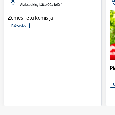
Aizkraukle, Lāčplēša ielā 1
Zemes lietu komisija
Pašvaldība
Pi
U