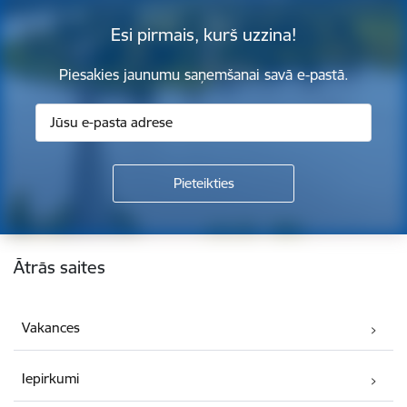
Esi pirmais, kurš uzzina!
Piesakies jaunumu saņemšanai savā e-pastā.
Kājene
Ātrās saites
Vakances
Iepirkumi