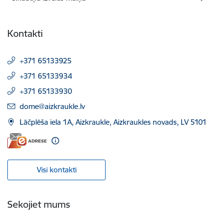
Kontakti
+371 65133925
+371 65133934
+371 65133930
E-pasts:
dome@aizkraukle.lv
Lāčplēša iela 1A, Aizkraukle, Aizkraukles novads, LV 5101
Visi kontakti
Sekojiet mums