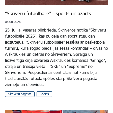
“Skrīveru futbolballe” – sports un azarts
06.08.2026.
25. jūlijā, vasaras pilnbriedā, Skrīveros notika “Skrīveru
futbolballe 2026”, kas pulcēja gan sportistus, gan
līdzjutējus. “Skrīveru futbolballe” iesākās ar basketbola
turnīru, kurā šogad piedalījās sešas komandas – divas no
Aizkraukles un četras no Skrīveriem. Spraigā un
līdzvērtīgā cīņā uzvarēja Aizkraukles komanda “Gringo”,
otrajā un trešajā vietā ‒ “SKB” un “Supreme” no
Skrīveriem. Pēcpusdienas centrālais notikums bija
tradicionālās futbola spēles starp Skrīveru pagasta
ziemeļu un dienvidu…
Skrīveru pagasts
Sports