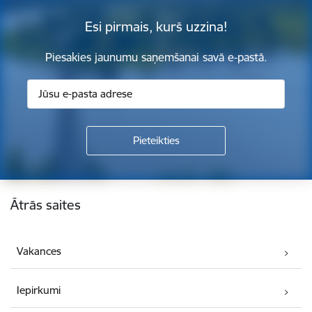
Esi pirmais, kurš uzzina!
Piesakies jaunumu saņemšanai savā e-pastā.
Kājene
Ātrās saites
Vakances
Iepirkumi