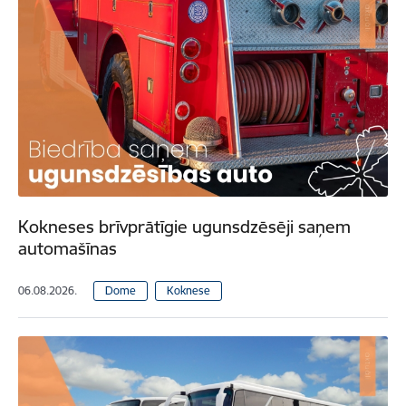
Kokneses brīvprātīgie ugunsdzēsēji saņem
automašīnas
06.08.2026.
Dome
Koknese