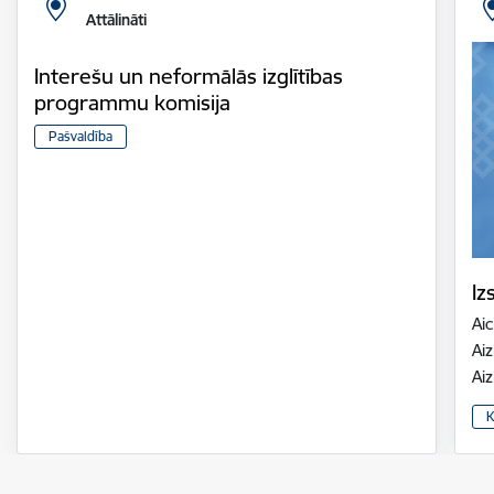
Attālināti
Interešu un neformālās izglītības
programmu komisija
Pašvaldība
Iz
Aic
Aiz
Ai
K