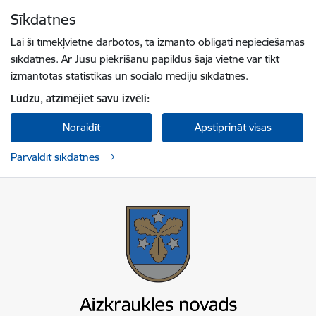
Pāriet uz lapas saturu
Sīkdatnes
Spied
lai meklētu
Enter
Lai šī tīmekļvietne darbotos, tā izmanto obligāti nepieciešamās
sīkdatnes. Ar Jūsu piekrišanu papildus šajā vietnē var tikt
izmantotas statistikas un sociālo mediju sīkdatnes.
Lūdzu, atzīmējiet savu izvēli:
Noraidīt
Apstiprināt visas
Pārvaldīt sīkdatnes
Aizkraukles novada pašvaldība