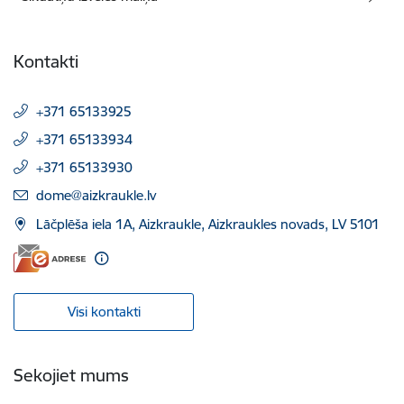
Kontakti
+371 65133925
+371 65133934
+371 65133930
E-pasts:
dome@aizkraukle.lv
Lāčplēša iela 1A, Aizkraukle, Aizkraukles novads, LV 5101
Visi kontakti
Sekojiet mums