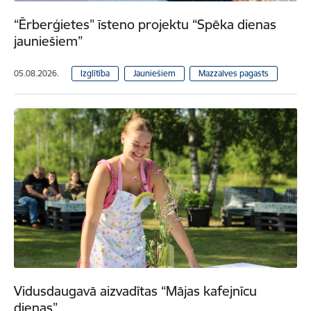
“Ērberģietes” īsteno projektu “Spēka dienas
jauniešiem”
05.08.2026.
Izglītība
Jauniešiem
Mazzalves pagasts
Vidusdaugavā aizvadītas “Mājas kafejnīcu
dienas”