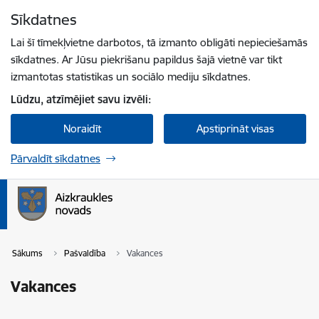
Pāriet uz lapas saturu
Sīkdatnes
Spied
lai meklētu
Enter
Lai šī tīmekļvietne darbotos, tā izmanto obligāti nepieciešamās
sīkdatnes. Ar Jūsu piekrišanu papildus šajā vietnē var tikt
izmantotas statistikas un sociālo mediju sīkdatnes.
Lūdzu, atzīmējiet savu izvēli:
Noraidīt
Apstiprināt visas
Pārvaldīt sīkdatnes
Sākums
Pašvaldība
Vakances
Vakances