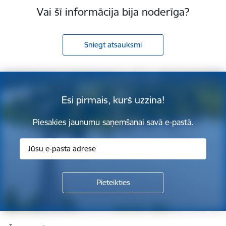
Vai šī informācija bija noderīga?
Sniegt atsauksmi
Esi pirmais, kurš uzzina!
Piesakies jaunumu saņemšanai savā e-pastā.
Kājene