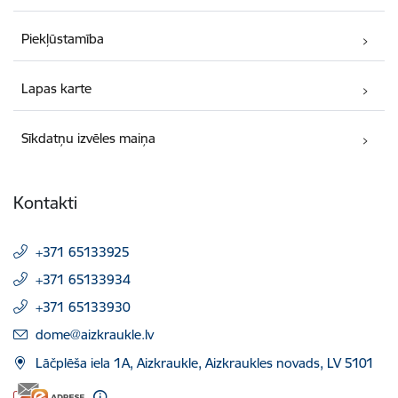
Piekļūstamība
Lapas karte
Sīkdatņu izvēles maiņa
Kontakti
+371 65133925
+371 65133934
+371 65133930
E-pasts:
dome@aizkraukle.lv
Lāčplēša iela 1A, Aizkraukle, Aizkraukles novads, LV 5101