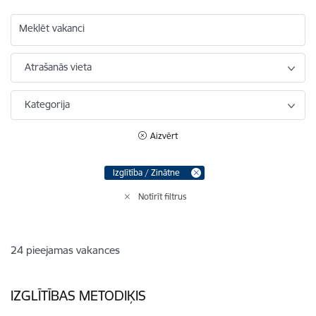
Meklēt vakanci
Atrašanās vieta
Kategorija
Aizvērt
Izglītība / Zinātne
Notīrīt filtrus
24
pieejamas vakances
IZGLĪTĪBAS METODIĶIS