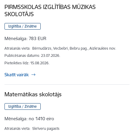
PIRMSSKOLAS IZGLĪTĪBAS MŪZIKAS
SKOLOTĀJS
Izglītība / Zinātne
Mēnešalga:
783 EUR
Atrašanās vieta:
Bērnudārzs, Vecbebri, Bebru pag., Aizkraukles nov.
Publicēšanas datums: 23.07.2026.
Pieteikties līdz
:
15.08.2026.
Skatīt vairāk
Matemātikas skolotājs
Izglītība / Zinātne
Mēnešalga:
no 1410 eiro
Atrašanās vieta:
Skrīveru pagasts