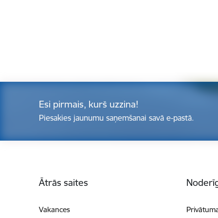
Esi pirmais, kurš uzzina!
Piesakies jaunumu saņemšanai savā e-pastā.
Kājene
Ātrās saites
Noderīg
Vakances
Privātuma