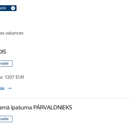
valde
as vakances
DIS
rvalde
a:
1207 EUR
rāk
amā īpašuma PĀRVALDNIEKS
rvalde