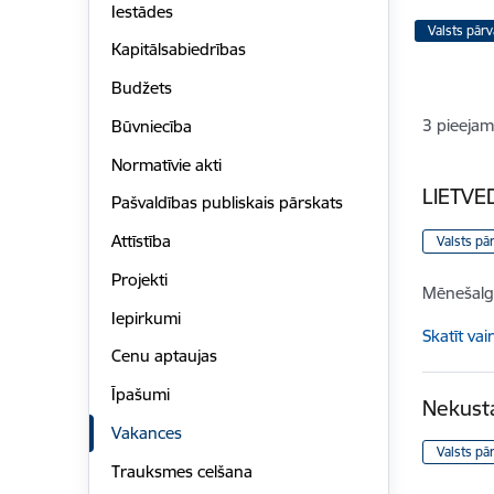
Iestādes
Valsts pār
Kapitālsabiedrības
Budžets
3
pieejam
Būvniecība
Normatīvie akti
LIETVE
Pašvaldības publiskais pārskats
Attīstība
Valsts pā
Projekti
Mēnešalg
Iepirkumi
Skatīt vai
Cenu aptaujas
Īpašumi
Nekust
Vakances
Valsts pā
Trauksmes celšana