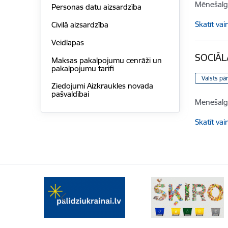
Mēnešalg
Personas datu aizsardzība
Skatīt vai
Civilā aizsardzība
Veidlapas
SOCIĀL
Maksas pakalpojumu cenrāži un
pakalpojumu tarifi
Valsts pā
Ziedojumi Aizkraukles novada
pašvaldībai
Mēnešalg
Skatīt vai