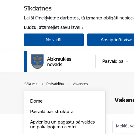
Pāriet uz lapas saturu
Sīkdatnes
Lai šī tīmekļvietne darbotos, tā izmanto obligāti nepiec
Lūdzu, atzīmējiet savu izvēli:
Noraidīt
Apstiprināt visas
Pašvaldība
Sākums
Pašvaldība
Vakances
Vakan
Dome
Pašvaldības struktūra
Apvienību un pagastu pārvaldes
Meklēt v
un pakalpojumu centri