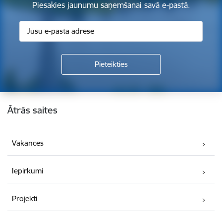
Piesakies jaunumu saņemšanai savā e-pastā.
Kājene
Ātrās saites
Vakances
Iepirkumi
Projekti