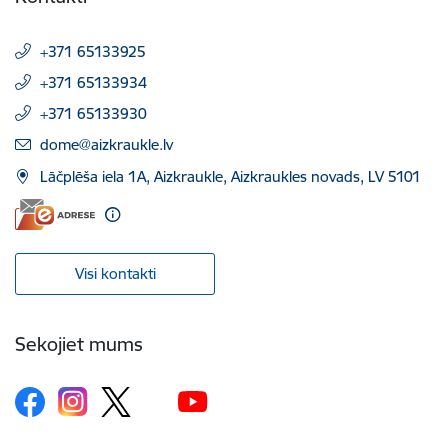
+371 65133925
+371 65133934
+371 65133930
E-pasts:
dome@aizkraukle.lv
Lāčplēša iela 1A, Aizkraukle, Aizkraukles novads, LV 5101
Visi kontakti
Sekojiet mums