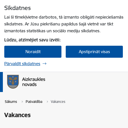
Pāriet uz lapas saturu
Sīkdatnes
Spied
lai meklētu
Enter
Lai šī tīmekļvietne darbotos, tā izmanto obligāti nepieciešamās
sīkdatnes. Ar Jūsu piekrišanu papildus šajā vietnē var tikt
izmantotas statistikas un sociālo mediju sīkdatnes.
Lūdzu, atzīmējiet savu izvēli:
Noraidīt
Apstiprināt visas
Pārvaldīt sīkdatnes
Sākums
Pašvaldība
Vakances
Vakances