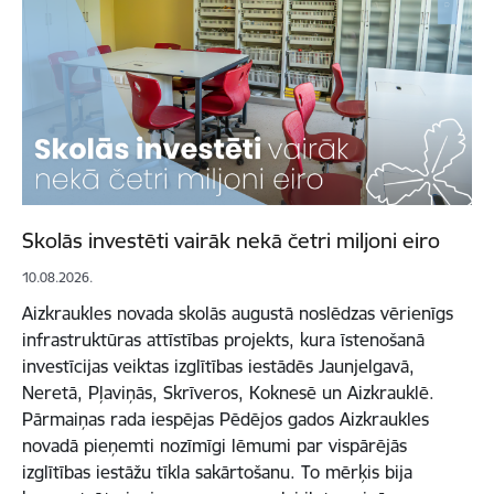
Skolās investēti vairāk nekā četri miljoni eiro
10.08.2026.
Aizkraukles novada skolās augustā noslēdzas vērienīgs
infrastruktūras attīstības projekts, kura īstenošanā
investīcijas veiktas izglītības iestādēs Jaunjelgavā,
Neretā, Pļaviņās, Skrīveros, Koknesē un Aizkrauklē.
Pārmaiņas rada iespējas Pēdējos gados Aizkraukles
novadā pieņemti nozīmīgi lēmumi par vispārējās
izglītības iestāžu tīkla sakārtošanu. To mērķis bija