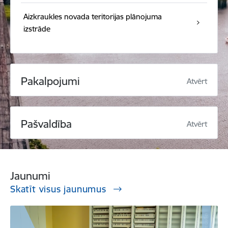
Aizkraukles novada teritorijas plānojuma
izstrāde
Pakalpojumi
Atvērt
Pašvaldība
Atvērt
Jaunumi
Skatīt visus jaunumus