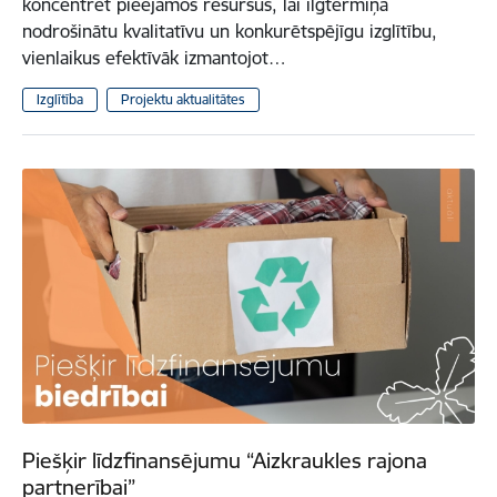
koncentrēt pieejamos resursus, lai ilgtermiņā
nodrošinātu kvalitatīvu un konkurētspējīgu izglītību,
vienlaikus efektīvāk izmantojot…
Izglītība
Projektu aktualitātes
Piešķir līdzfinansējumu “Aizkraukles rajona
partnerībai”