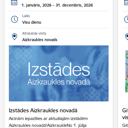
1. janvāris, 2026 – 31. decembris, 2026
Laiks
Visu dienu
Atrašanās vieta
Aizkraukles novads
Izstādes Aizkraukles novadā
Gi
vi
Aicinām iepazīties ar aktuālajām izstādēm
Aizkraukles novadā!AizkraukleNo 1. jūlija
Gi