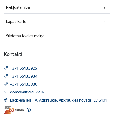
Piekļūstamība
Lapas karte
Sīkdatņu izvēles maiņa
Kontakti
+371 65133925
+371 65133934
+371 65133930
E-pasts:
dome@aizkraukle.lv
Lāčplēša iela 1A, Aizkraukle, Aizkraukles novads, LV 5101