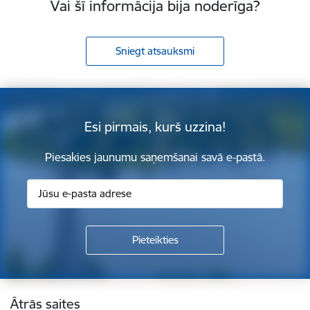
Vai šī informācija bija noderīga?
Sniegt atsauksmi
Esi pirmais, kurš uzzina!
Piesakies jaunumu saņemšanai savā e-pastā.
Kājene
Ātrās saites