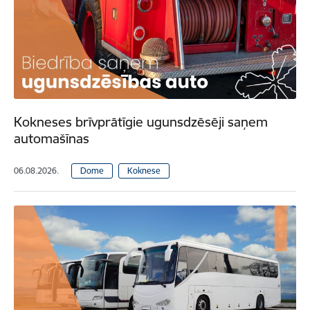
Kokneses brīvprātīgie ugunsdzēsēji saņem
automašīnas
06.08.2026.
Dome
Koknese