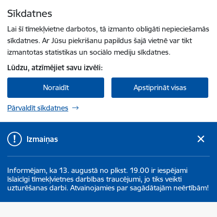
Pāriet uz lapas saturu
Sīkdatnes
Spied
lai meklētu
Enter
Lai šī tīmekļvietne darbotos, tā izmanto obligāti nepieciešamās
sīkdatnes. Ar Jūsu piekrišanu papildus šajā vietnē var tikt
izmantotas statistikas un sociālo mediju sīkdatnes.
Lūdzu, atzīmējiet savu izvēli:
Noraidīt
Apstiprināt visas
Pārvaldīt sīkdatnes
Izmaiņas
Informējam, ka 13. augustā no plkst. 19.00 ir iespējami
īslaicīgi tīmekļvietnes darbības traucējumi, jo tiks veikti
uzturēšanas darbi. Atvainojamies par sagādātajām neērtībām!
Aizkraukles novada pašvaldība