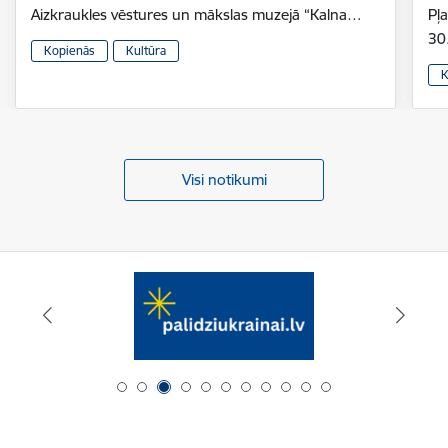
Aizkraukles vēstures un mākslas muzejā “Kalna…
Pļ
30
Kopienās
Kultūra
K
Visi notikumi