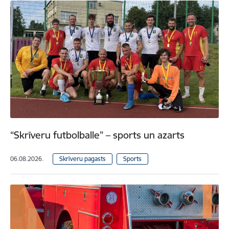
“Skrīveru futbolballe” – sports un azarts
06.08.2026.
Skrīveru pagasts
Sports