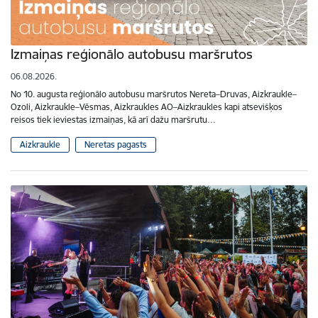
Izmaiņas reģionālo autobusu maršrutos
06.08.2026.
No 10. augusta reģionālo autobusu maršrutos Nereta–Druvas, Aizkraukle–
Ozoli, Aizkraukle–Vēsmas, Aizkraukles AO–Aizkraukles kapi atsevišķos
reisos tiek ieviestas izmaiņas, kā arī dažu maršrutu…
Aizkraukle
Neretas pagasts