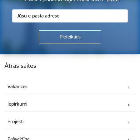
Kājene
Ātrās saites
Vakances
Iepirkumi
Projekti
Pašvaldība