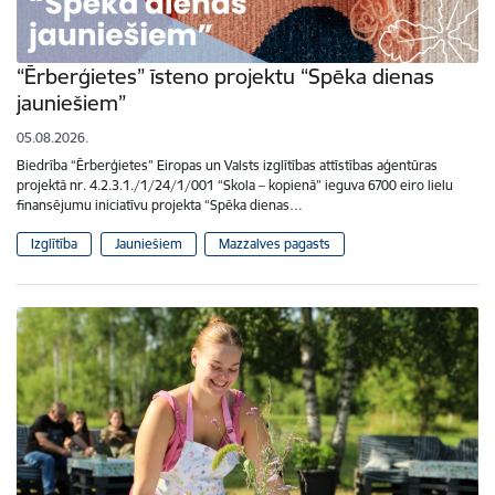
“Ērberģietes” īsteno projektu “Spēka dienas
jauniešiem”
05.08.2026.
Biedrība “Ērberģietes” Eiropas un Valsts izglītības attīstības aģentūras
projektā nr. 4.2.3.1./1/24/1/001 “Skola – kopienā” ieguva 6700 eiro lielu
finansējumu iniciatīvu projekta “Spēka dienas…
Izglītība
Jauniešiem
Mazzalves pagasts