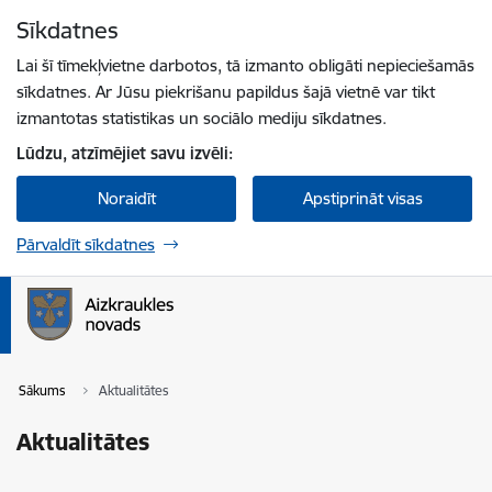
Pāriet uz lapas saturu
Sīkdatnes
Spied
lai meklētu
Enter
Lai šī tīmekļvietne darbotos, tā izmanto obligāti nepieciešamās
sīkdatnes. Ar Jūsu piekrišanu papildus šajā vietnē var tikt
izmantotas statistikas un sociālo mediju sīkdatnes.
Lūdzu, atzīmējiet savu izvēli:
Noraidīt
Apstiprināt visas
Pārvaldīt sīkdatnes
Sākums
Aktualitātes
Aktualitātes