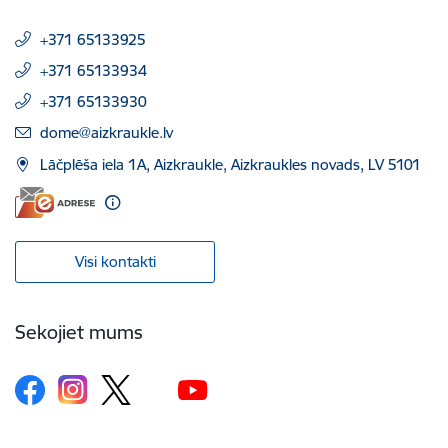
+371 65133925
+371 65133934
+371 65133930
E-pasts:
dome@aizkraukle.lv
Lāčplēša iela 1A, Aizkraukle, Aizkraukles novads, LV 5101
Visi kontakti
Sekojiet mums