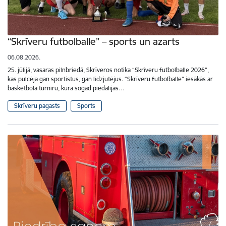
“Skrīveru futbolballe” – sports un azarts
06.08.2026.
25. jūlijā, vasaras pilnbriedā, Skrīveros notika “Skrīveru futbolballe 2026”,
kas pulcēja gan sportistus, gan līdzjutējus. “Skrīveru futbolballe” iesākās ar
basketbola turnīru, kurā šogad piedalījās…
Skrīveru pagasts
Sports