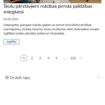
Skolu pārstāvjiem mācības pirmās palīdzības
sniegšanā
03.08.2026.
Gatavojoties jaunajam mācību gadam un ņemot vērā šībrīža drošības
izaicinājumus, tostarp nesenos dronu incidentus valstī, Aizkraukles novada
izglītības iestāžu pārstāvji šodien un rīt piedalās…
Izglītība
Lapošana
…
1
2
3
4
5
323
Pašreizējā lapa
Lapa
Lapa
Lapa
Lapa
Drukāt lapu