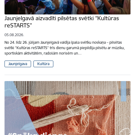
Jaunjelgavā aizvadīti pilsētas svētki “Kultūras
reSTARTS”
05.08.2026.
No 24. līdz 26. jūlijam Jaunjelgavā valdīja īpaša svētku noskaņa – pilsētas
svētki “Kultūras reSTARTS” trīs dienu garumā piepildīja pilsētu ar mūziku,
sportiskām aktivitātēm, radošām norisēm un…
Jaunjelgava
Kultūra