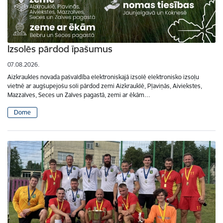
Izsolēs pārdod īpašumus
07.08.2026.
Aizkraukles novada pašvaldība elektroniskajā izsolē elektronisko izsoļu
vietnē ar augšupejošu soli pārdod zemi Aizkrauklē, Pļaviņās, Aiviekstes,
Mazzalves, Seces un Zalves pagastā, zemi ar ēkām…
Dome