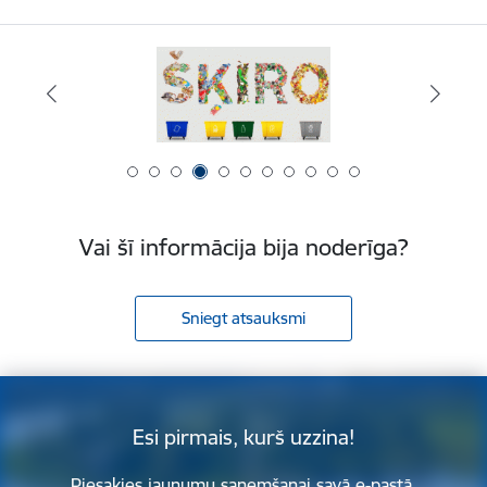
Vai šī informācija bija noderīga?
Sniegt atsauksmi
Esi pirmais, kurš uzzina!
Piesakies jaunumu saņemšanai savā e-pastā.