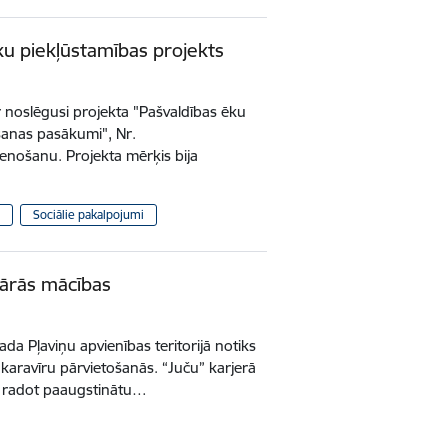
ku piekļūstamības projekts
r noslēgusi projekta "Pašvaldības ēku
šanas pasākumi", Nr.
tenošanu. Projekta mērķis bija
Sociālie pakalpojumi
itārās mācības
vada Pļaviņu apvienības teritorijā notiks
karavīru pārvietošanās. “Juču” karjerā
u, radot paaugstinātu…