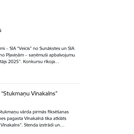
s
i ‒ SIA “Veicis” no Sunākstes un SIA
 no Pļaviņām ‒ saņēmuši apbalvojumu
gotājs 2025”. Konkursu rīkoja…
u “Stukmaņu Vīnakalns”
Stukmaņu vārda pirmās fiksēšanas
ines pagasta Vīnakalnā tika atklāts
Vīnakalns”. Stenda izstrādi un…