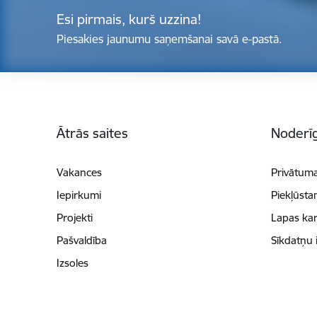
Esi pirmais, kurš uzzina!
Piesakies jaunumu saņemšanai savā e-pastā.
Kājene
Ātrās saites
Noderīg
Vakances
Privātuma
Iepirkumi
Piekļūsta
Projekti
Lapas kar
Pašvaldība
Sīkdatņu 
Izsoles