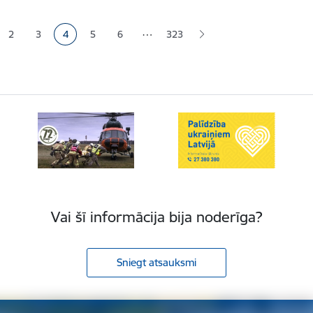
ana
…
2
3
4
5
6
323
a
Lapa
Lapa
Pašreizējā lapa
Lapa
Lapa
Vai šī informācija bija noderīga?
Sniegt atsauksmi