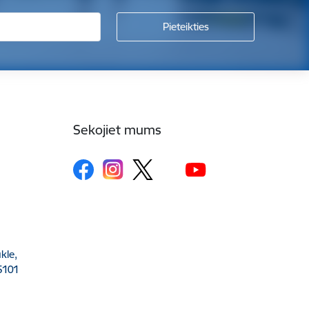
Sekojiet mums
kle,
5101