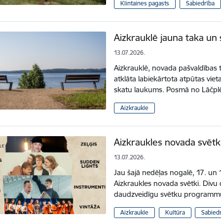
Klintaines pagasts
Sabiedrība
Aizkrauklē jauna taka un
13.07.2026.
Aizkrauklē, novada pašvaldības t
atklāta labiekārtota atpūtas vie
skatu laukums. Posmā no Lāčplē
Aizkraukle
Aizkraukles novada svētki
13.07.2026.
Jau šajā nedēļas nogalē, 17. un 18
Aizkraukles novada svētki. Divu 
daudzveidīgu svētku programmu
Aizkraukle
Kultūra
Sabied