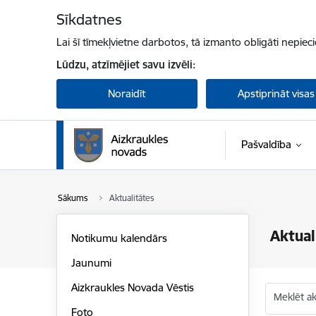
Pāriet uz lapas saturu
Sīkdatnes
Lai šī tīmekļvietne darbotos, tā izmanto obligāti nepiec
Lūdzu, atzīmējiet savu izvēli:
Noraidīt
Apstiprināt visas
Pašvaldība
Sākums
Aktualitātes
Aktual
Notikumu kalendārs
Jaunumi
Aizkraukles Novada Vēstis
Meklēt akt
Foto