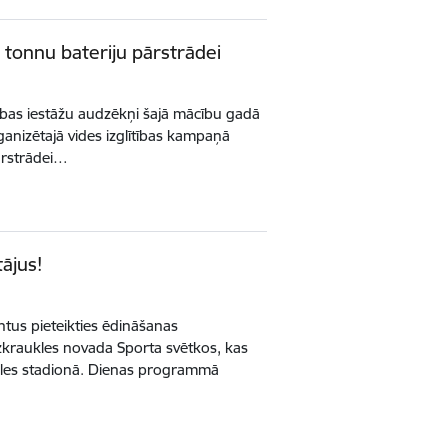
 tonnu bateriju pārstrādei
tības iestāžu audzēkņi šajā mācību gadā
organizētajā vides izglītības kampaņā
pārstrādei…
tājus!
us pieteikties ēdināšanas
kraukles novada Sporta svētkos, kas
ukles stadionā. Dienas programmā