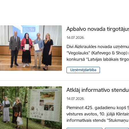
Apbalvo novada tirgotāju
14.07.2026.
Divi Aizkraukles novada uzņēmum
“Vegolauks” (Kafevego & Shop)
konkursā “Latvijas labākais tir
Uzņēmējdarbība
Atklāj informatīvo stend
14.07.2026.
Pieminot 425. gadadienu kopš 
vēstures avotos, 10. jūlijā Klinta
informatīvais stends “Stukmaņu 