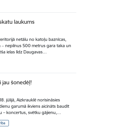
 skatu laukums
eritorijā netālu no katoļu baznīcas,
ta ‒ nepilnus 500 metrus gara taka un
ša ielas līdz Daugavas…
 jau šonedēļ!
. jūlijā, Aizkrauklē norisināsies
dienu garumā ikviens aicināts baudīt
 – koncertus, svētku gājienu,…
rība