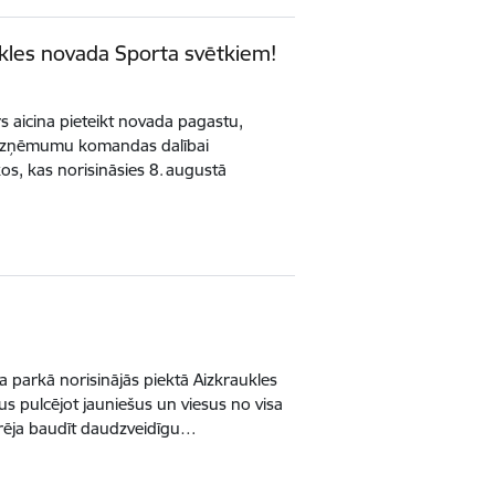
kles novada Sporta svētkiem!
s aicina pieteikt novada pagastu,
n uzņēmumu komandas dalībai
os, kas norisināsies 8. augustā
ra parkā norisinājās piektā Aizkraukles
s pulcējot jauniešus un viesus no visa
rēja baudīt daudzveidīgu…