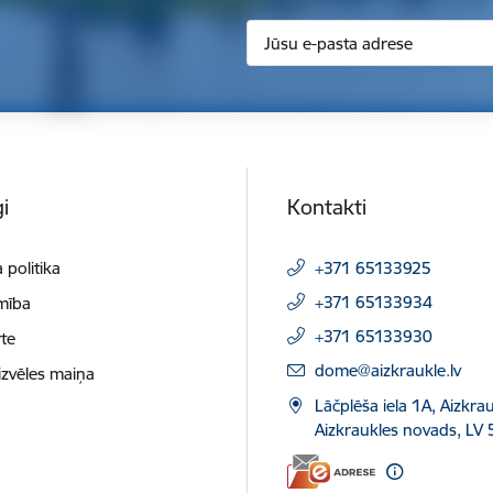
i
Kontakti
 politika
+371 65133925
+371 65133934
mība
+371 65133930
te
E-pasts:
dome@aizkraukle.lv
izvēles maiņa
Lāčplēša iela 1A, Aizkrau
Aizkraukles novads, LV 