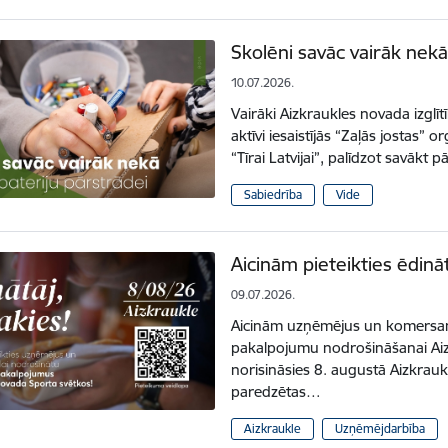
Skolēni savāc vairāk nekā
10.07.2026.
Vairāki Aizkraukles novada izglī
aktīvi iesaistījās “Zaļās jostas” 
“Tīrai Latvijai”, palīdzot savākt 
Sabiedrība
Vide
Aicinām pieteikties ēdinā
09.07.2026.
Aicinām uzņēmējus un komersant
pakalpojumu nodrošināšanai Aiz
norisināsies 8. augustā Aizkra
paredzētas…
Aizkraukle
Uzņēmējdarbība