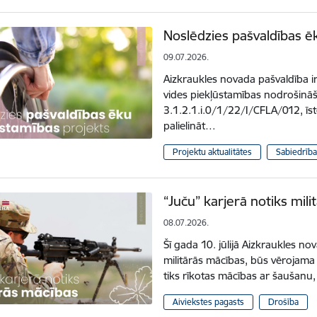
Noslēdzies pašvaldības ē
09.07.2026.
Aizkraukles novada pašvaldība i
vides piekļūstamības nodrošinā
3.1.2.1.i.0/1/22/I/CFLA/012, īs
palielināt…
Projektu aktualitātes
Sabiedrība
“Juču” karjerā notiks mil
08.07.2026.
Šī gada 10. jūlijā Aizkraukles no
militārās mācības, būs vērojama 
tiks rīkotas mācības ar šaušan
Aiviekstes pagasts
Drošība