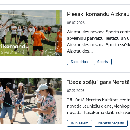
Piesaki komandu Aizkrau
08.07.2026.
Aizkraukles novada Sporta centr
apvienību pārvalžu, iestāžu u
Aizkraukles novada Sporta svētk
Aizkraukles…
Sabiedrība
Sports
“Bada spēļu” gars Neretā
07.07.2026.
28. jūnijā Neretas Kultūras cent
novada Jauniešu diena, vienkopu
novada. Pasākuma dalībnieki va
Jauniešiem
Neretas pagasts