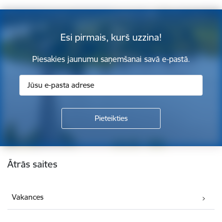
Esi pirmais, kurš uzzina!
Piesakies jaunumu saņemšanai savā e-pastā.
Kājene
Ātrās saites
Vakances