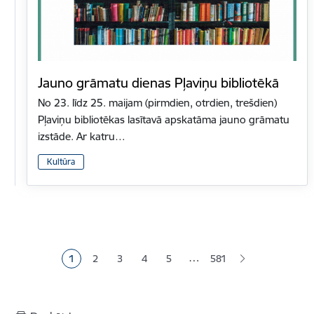
Jauno grāmatu dienas Pļaviņu bibliotēkā
No 23. līdz 25. maijam (pirmdien, otrdien, trešdien)
Pļaviņu bibliotēkas lasītavā apskatāma jauno grāmatu
izstāde. Ar katru…
Kultūra
Lapošana
…
1
2
3
4
5
581
Pašreizējā lapa
Lapa
Lapa
Lapa
Lapa