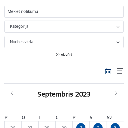
Meklēt notikumu
Kategorija
Norises vieta
Aizvērt
Septembris 2023
P
O
T
C
P
S
Sv
1
2
3
26
27
28
29