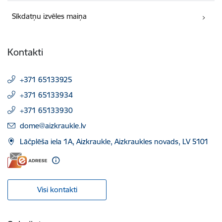
Sīkdatņu izvēles maiņa
Kontakti
+371 65133925
+371 65133934
+371 65133930
E-pasts:
dome@aizkraukle.lv
Lāčplēša iela 1A, Aizkraukle, Aizkraukles novads, LV 5101
Visi kontakti