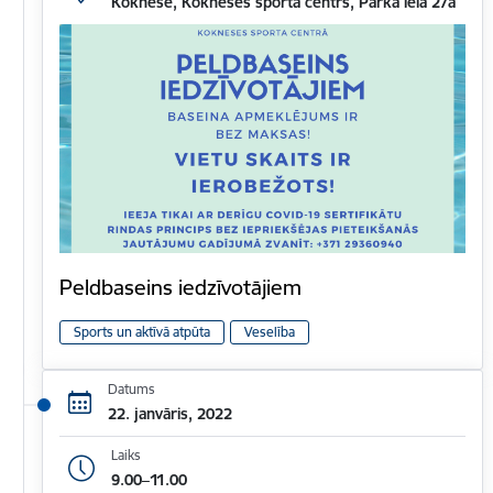
Koknese, Kokneses sporta centrs, Parka iela 27a
Peldbaseins iedzīvotājiem
Sports un aktīvā atpūta
Veselība
Datums
22. janvāris, 2022
Laiks
9.00–11.00