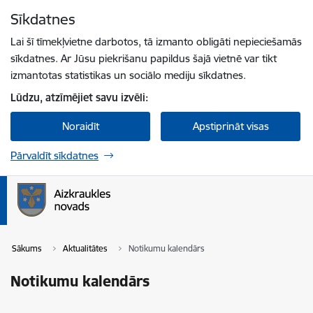
Pāriet uz lapas saturu
Sīkdatnes
Spied
lai meklētu
Enter
Lai šī tīmekļvietne darbotos, tā izmanto obligāti nepieciešamās
sīkdatnes. Ar Jūsu piekrišanu papildus šajā vietnē var tikt
izmantotas statistikas un sociālo mediju sīkdatnes.
Lūdzu, atzīmējiet savu izvēli:
Noraidīt
Apstiprināt visas
Pārvaldīt sīkdatnes
Sākums
Aktualitātes
Notikumu kalendārs
Notikumu kalendārs