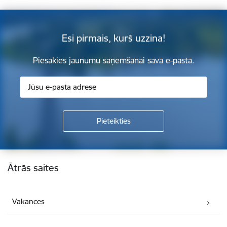
Esi pirmais, kurš uzzina!
Piesakies jaunumu saņemšanai savā e-pastā.
Kājene
Ātrās saites
Vakances