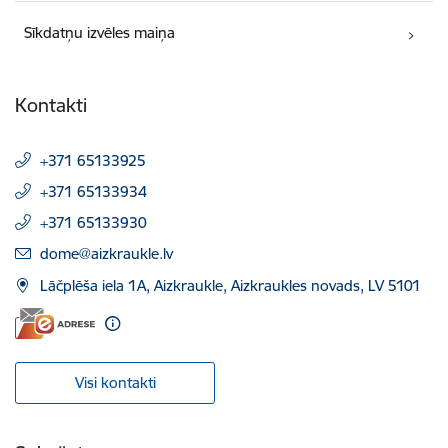
Sīkdatņu izvēles maiņa
Kontakti
+371 65133925
+371 65133934
+371 65133930
E-pasts:
dome@aizkraukle.lv
Lāčplēša iela 1A, Aizkraukle, Aizkraukles novads, LV 5101
Visi kontakti