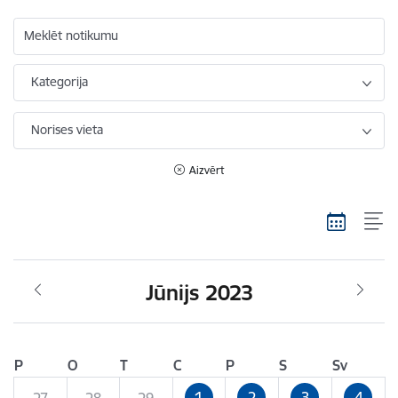
Meklēt notikumu
Kategorija
Norises vieta
Aizvērt
Jūnijs 2023
P
O
T
C
P
S
Sv
1
2
3
4
27
28
29