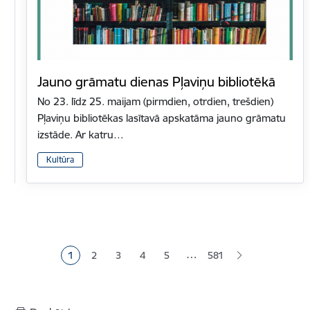
Jauno grāmatu dienas Pļaviņu bibliotēkā
No 23. līdz 25. maijam (pirmdien, otrdien, trešdien)
Pļaviņu bibliotēkas lasītavā apskatāma jauno grāmatu
izstāde. Ar katru…
Kultūra
Lapošana
…
1
2
3
4
5
581
Pašreizējā lapa
Lapa
Lapa
Lapa
Lapa