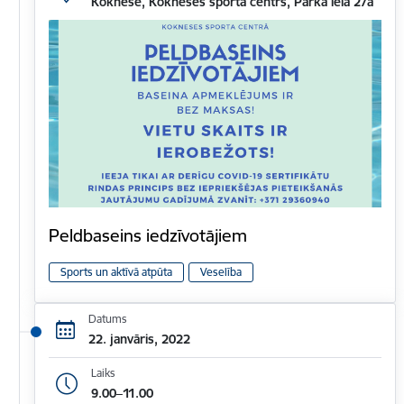
Koknese, Kokneses sporta centrs, Parka iela 27a
Peldbaseins iedzīvotājiem
Sports un aktīvā atpūta
Veselība
Datums
22. janvāris, 2022
Laiks
9.00–11.00