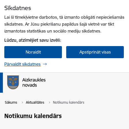
Pāriet uz lapas saturu
Sīkdatnes
Spied
lai meklētu
Enter
Lai šī tīmekļvietne darbotos, tā izmanto obligāti nepieciešamās
sīkdatnes. Ar Jūsu piekrišanu papildus šajā vietnē var tikt
izmantotas statistikas un sociālo mediju sīkdatnes.
Lūdzu, atzīmējiet savu izvēli:
Noraidīt
Apstiprināt visas
Pārvaldīt sīkdatnes
Sākums
Aktualitātes
Notikumu kalendārs
Notikumu kalendārs