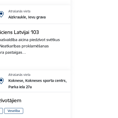
Atrašanās vieta
Aizkraukle, Ievu grava
iciens Latvijai 103
ašvaldība aicina piedzīvot svētkus
s Neatkarības proklamēšanas
ara pastaigas…
Atrašanās vieta
Koknese, Kokneses sporta centrs,
Parka iela 27a
zīvotājiem
Veselība