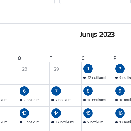
Jūnijs 2023
O
T
C
P
1
2
28
29
12 notikumi
9 noti
6
7
8
9
tikumi
7 notikumi
7 notikumi
10 notikumi
10 not
13
14
15
16
tikumi
7 notikumi
12 notikumi
9 notikumi
13 not