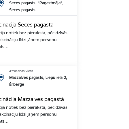
Seces pagasts, “Pagastmāja”,
Seces pagasts
inācija Seces pagastā
ja notiek bez pieraksta, pēc dzīvās
akcināciju līdzi jāņem personu
nts…
Atrašanās vieta
Mazzalves pagasts, Liepu iela 2,
Ērberģe
inācija Mazzalves pagastā
ja notiek bez pieraksta, pēc dzīvās
akcināciju līdzi jāņem personu
nts…