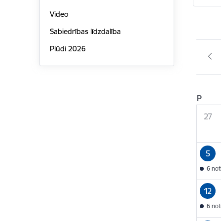
Video
Sabiedrības līdzdalība
Plūdi 2026
P
27
5
6 no
12
6 no