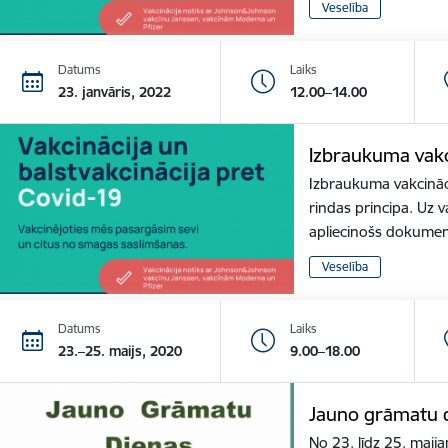
Veselība
Datums
Laiks
23. janvāris, 2022
12.00–14.00
Izbraukuma vakc
Izbraukuma vakcināci
rindas principa. Uz v
apliecinošs dokume
Veselība
Datums
Laiks
23.–25. maijs, 2020
9.00–18.00
Jauno grāmatu d
No 23. līdz 25. maija