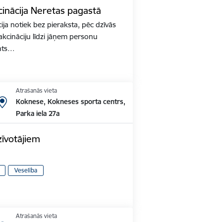
inācija Neretas pagastā
ja notiek bez pieraksta, pēc dzīvās
akcināciju līdzi jāņem personu
nts…
Atrašanās vieta
Koknese, Kokneses sporta centrs,
Parka iela 27a
zīvotājiem
Veselība
Atrašanās vieta