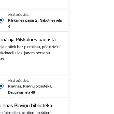
Atrašanās vieta
Pilskalnes pagasts, Nākotnes iela
4
inācija Pilskalnes pagastā
ja notiek bez pieraksta, pēc dzīvās
akcināciju līdzi jāņem personu
nts…
Atrašanās vieta
Pļaviņas, Pļaviņu bibliotēka,
Daugavas iela 49
ienas Pļaviņu bibliotēkā
m (pirmdien, otrdien, trešdien)