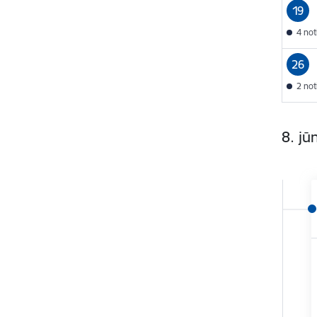
19
4 no
26
2 no
8. jūn