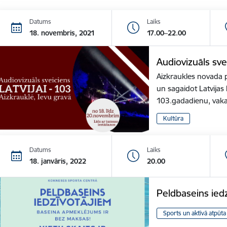
Datums
Laiks
18. novembris, 2021
17.00–22.00
Audiovizuāls sve
Aizkraukles novada p
un sagaidot Latvija
103.gadadienu, vak
Kultūra
Datums
Laiks
18. janvāris, 2022
20.00
Peldbaseins ied
Sports un aktīvā atpūta