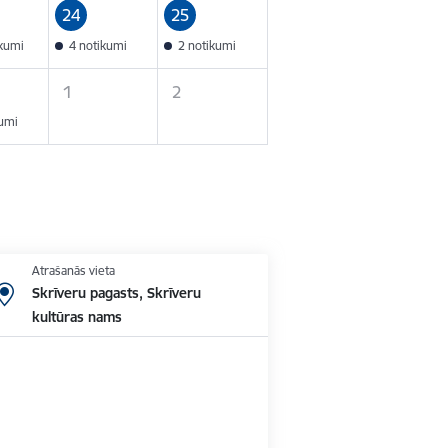
24
25
ikumi
4 notikumi
2 notikumi
1
2
kumi
Atrašanās vieta
Skrīveru pagasts, Skrīveru
kultūras nams