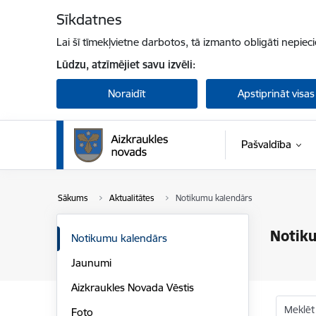
Pāriet uz lapas saturu
Sīkdatnes
Lai šī tīmekļvietne darbotos, tā izmanto obligāti nepiec
Lūdzu, atzīmējiet savu izvēli:
Noraidīt
Apstiprināt visas
Pašvaldība
Sākums
Aktualitātes
Notikumu kalendārs
Notik
Notikumu kalendārs
Jaunumi
Aizkraukles Novada Vēstis
Meklēt
Foto