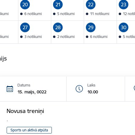
20
21
22
23
tikumi
6 notikumi
5 notikumi
11 notikumi
12 not
27
28
29
30
tikumi
3 notikumi
2 notikumi
6 notikumi
5 noti
ijs
Datums
Laiks
15. maijs, 0022
10.00
Novusa treniņi
.
Sports un aktīvā atpūta