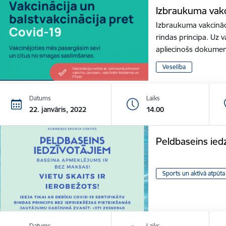
Izbraukuma vakc
Izbraukuma vakcināci
rindas principa. Uz v
apliecinošs dokume
Veselība
Datums
Laiks
22. janvāris, 2022
14.00
Peldbaseins ied
Sports un aktīvā atpūta
Datums
Laiks