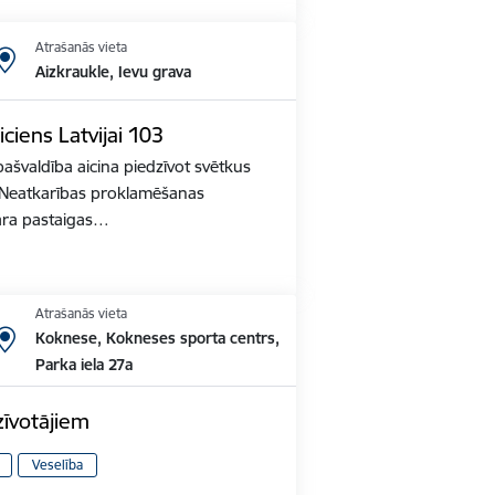
Atrašanās vieta
Aizkraukle, Ievu grava
iciens Latvijai 103
ašvaldība aicina piedzīvot svētkus
s Neatkarības proklamēšanas
ara pastaigas…
Atrašanās vieta
Koknese, Kokneses sporta centrs,
Parka iela 27a
zīvotājiem
Veselība