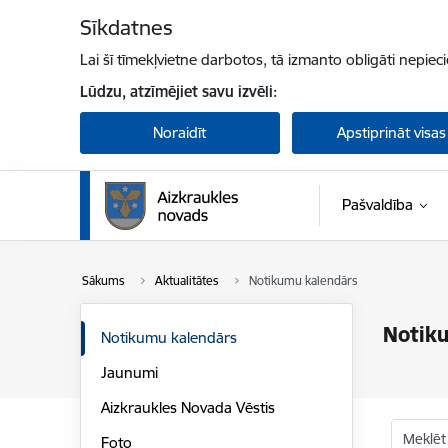
Pāriet uz lapas saturu
Sīkdatnes
Lai šī tīmekļvietne darbotos, tā izmanto obligāti nepiec
Lūdzu, atzīmējiet savu izvēli:
Noraidīt
Apstiprināt visas
Pašvaldība
Sākums
Aktualitātes
Notikumu kalendārs
Notik
Notikumu kalendārs
Jaunumi
Aizkraukles Novada Vēstis
Meklēt
Foto