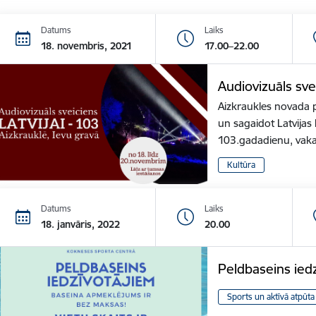
Datums
Laiks
18. novembris, 2021
17.00–22.00
Audiovizuāls sve
Aizkraukles novada p
un sagaidot Latvija
103.gadadienu, vak
Kultūra
Datums
Laiks
18. janvāris, 2022
20.00
Peldbaseins ied
Sports un aktīvā atpūta