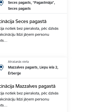
Seces pagasts, “Pagastmāja”,
Seces pagasts
inācija Seces pagastā
ja notiek bez pieraksta, pēc dzīvās
akcināciju līdzi jāņem personu
nts…
Atrašanās vieta
Mazzalves pagasts, Liepu iela 2,
Ērberģe
inācija Mazzalves pagastā
ja notiek bez pieraksta, pēc dzīvās
akcināciju līdzi jāņem personu
nts…