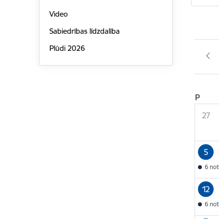
Video
Sabiedrības līdzdalība
Plūdi 2026
P
27
5
6 no
12
6 no