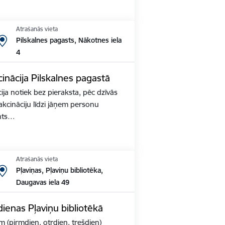
Atrašanās vieta
Pilskalnes pagasts, Nākotnes iela
4
inācija Pilskalnes pagastā
ja notiek bez pieraksta, pēc dzīvās
akcināciju līdzi jāņem personu
nts…
Atrašanās vieta
Pļaviņas, Pļaviņu bibliotēka,
Daugavas iela 49
ienas Pļaviņu bibliotēkā
m (pirmdien, otrdien, trešdien)