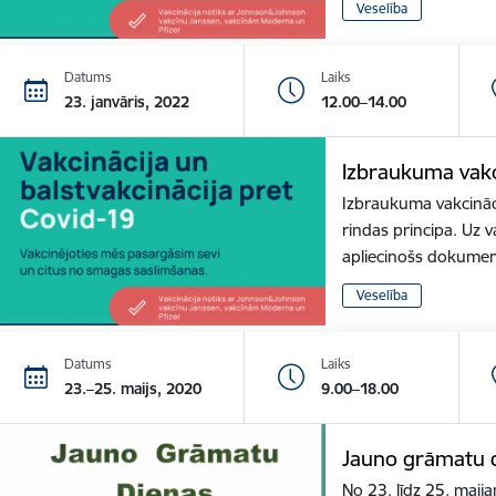
Veselība
Datums
Laiks
23. janvāris, 2022
12.00–14.00
Izbraukuma vakc
Izbraukuma vakcināci
rindas principa. Uz v
apliecinošs dokume
Veselība
Datums
Laiks
23.–25. maijs, 2020
9.00–18.00
Jauno grāmatu d
No 23. līdz 25. maija