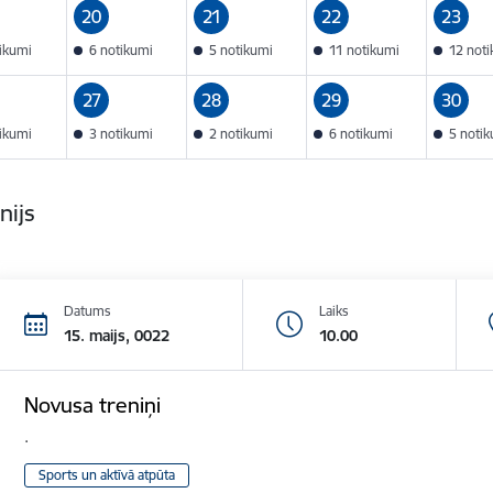
20
21
22
23
tikumi
6 notikumi
5 notikumi
11 notikumi
12 not
27
28
29
30
tikumi
3 notikumi
2 notikumi
6 notikumi
5 noti
nijs
Datums
Laiks
15. maijs, 0022
10.00
Novusa treniņi
.
Sports un aktīvā atpūta