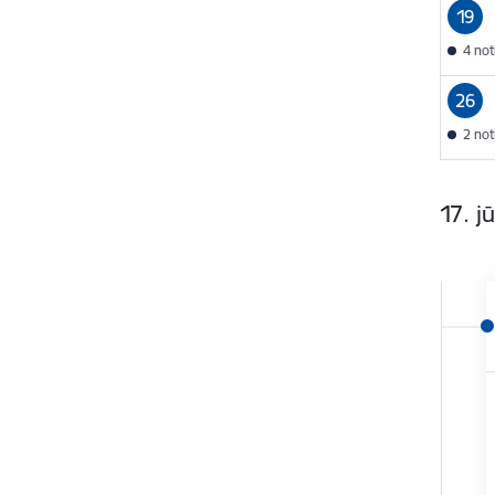
19
4 no
26
2 no
17. jū