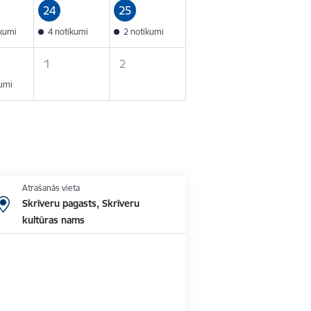
24
25
ikumi
4 notikumi
2 notikumi
1
2
kumi
Atrašanās vieta
Skrīveru pagasts, Skrīveru
kultūras nams