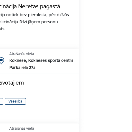
inācija Neretas pagastā
ja notiek bez pieraksta, pēc dzīvās
akcināciju līdzi jāņem personu
nts…
Atrašanās vieta
Koknese, Kokneses sporta centrs,
Parka iela 27a
zīvotājiem
Veselība
Atrašanās vieta