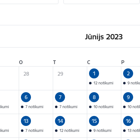
Jūnijs 2023
O
T
C
P
1
2
28
29
12 notikumi
9 noti
6
7
8
9
tikumi
7 notikumi
7 notikumi
10 notikumi
10 not
13
14
15
16
tikumi
7 notikumi
12 notikumi
9 notikumi
13 not