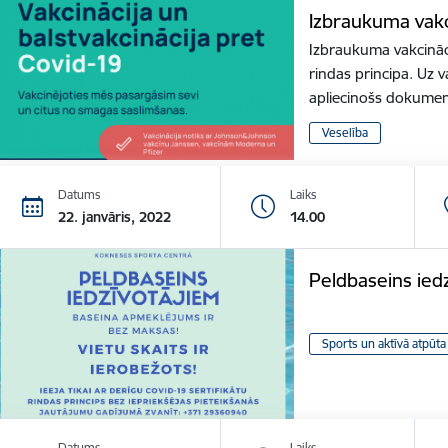
Izbraukuma vakc
Izbraukuma vakcināci
rindas principa. Uz v
apliecinošs dokume
Veselība
Datums
Laiks
22. janvāris, 2022
14.00
Peldbaseins ied
Sports un aktīvā atpūta
Datums
Laiks