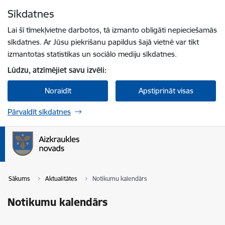
Pāriet uz lapas saturu
Sīkdatnes
Spied
lai meklētu
Enter
Lai šī tīmekļvietne darbotos, tā izmanto obligāti nepieciešamās
sīkdatnes. Ar Jūsu piekrišanu papildus šajā vietnē var tikt
izmantotas statistikas un sociālo mediju sīkdatnes.
Lūdzu, atzīmējiet savu izvēli:
Noraidīt
Apstiprināt visas
Pārvaldīt sīkdatnes
Sākums
Aktualitātes
Notikumu kalendārs
Notikumu kalendārs