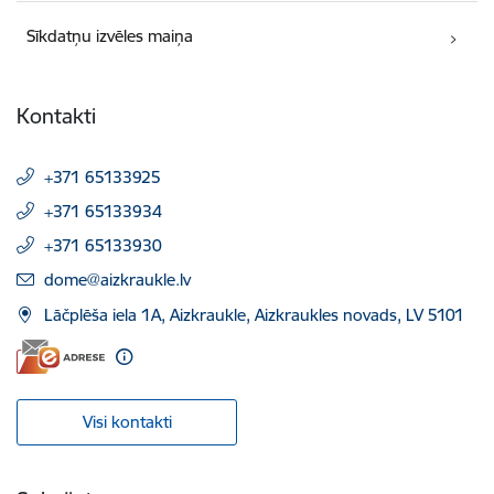
Sīkdatņu izvēles maiņa
Kontakti
+371 65133925
+371 65133934
+371 65133930
E-pasts:
dome@aizkraukle.lv
Lāčplēša iela 1A, Aizkraukle, Aizkraukles novads, LV 5101
Visi kontakti