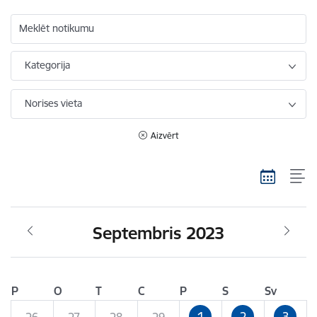
Meklēt notikumu
Kategorija
Norises vieta
Aizvērt
Septembris 2023
P
O
T
C
P
S
Sv
1
2
3
26
27
28
29