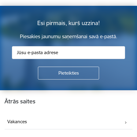
Esi pirmais, kurš uzzina!
Piesakies jaunumu saņemšanai savā e-pastā.
Kājene
Ātrās saites
Vakances