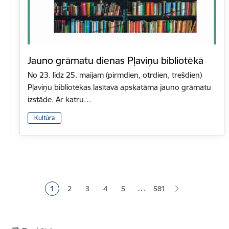
Jauno grāmatu dienas Pļaviņu bibliotēkā
No 23. līdz 25. maijam (pirmdien, otrdien, trešdien)
Pļaviņu bibliotēkas lasītavā apskatāma jauno grāmatu
izstāde. Ar katru…
Kultūra
Lapošana
…
1
2
3
4
5
581
Pašreizējā lapa
Lapa
Lapa
Lapa
Lapa