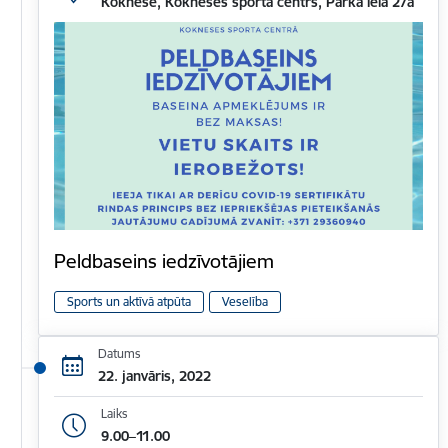
Koknese, Kokneses sporta centrs, Parka iela 27a
Peldbaseins iedzīvotājiem
Sports un aktīvā atpūta
Veselība
Datums
22. janvāris, 2022
Laiks
9.00–11.00