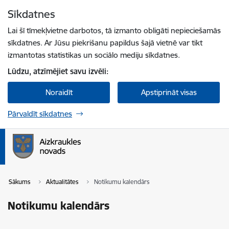
Pāriet uz lapas saturu
Sīkdatnes
Spied
lai meklētu
Enter
Lai šī tīmekļvietne darbotos, tā izmanto obligāti nepieciešamās
sīkdatnes. Ar Jūsu piekrišanu papildus šajā vietnē var tikt
izmantotas statistikas un sociālo mediju sīkdatnes.
Lūdzu, atzīmējiet savu izvēli:
Noraidīt
Apstiprināt visas
Pārvaldīt sīkdatnes
Sākums
Aktualitātes
Notikumu kalendārs
Notikumu kalendārs