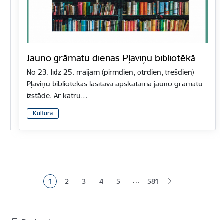
Jauno grāmatu dienas Pļaviņu bibliotēkā
No 23. līdz 25. maijam (pirmdien, otrdien, trešdien)
Pļaviņu bibliotēkas lasītavā apskatāma jauno grāmatu
izstāde. Ar katru…
Kultūra
Lapošana
…
1
2
3
4
5
581
Pašreizējā lapa
Lapa
Lapa
Lapa
Lapa