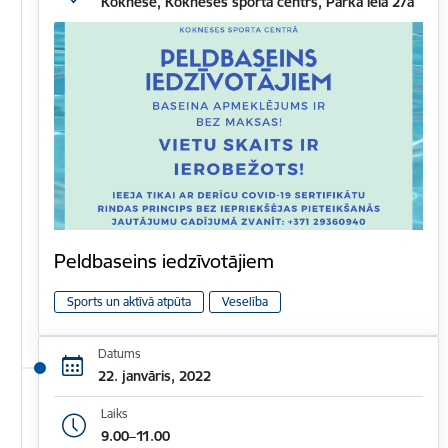
Koknese, Kokneses sporta centrs, Parka iela 27a
Peldbaseins iedzīvotājiem
Sports un aktīvā atpūta
Veselība
Datums
22. janvāris, 2022
Laiks
9.00–11.00