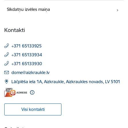
Sīkdatņu izvēles maiņa
Kontakti
+371 65133925
+371 65133934
+371 65133930
E-pasts:
dome@aizkraukle.lv
Lāčplēša iela 1A, Aizkraukle, Aizkraukles novads, LV 5101
Visi kontakti