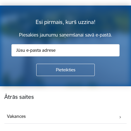
Esi pirmais, kurš uzzina!
Piesakies jaunumu saņemšanai savā e-pastā.
Kājene
Ātrās saites
Vakances