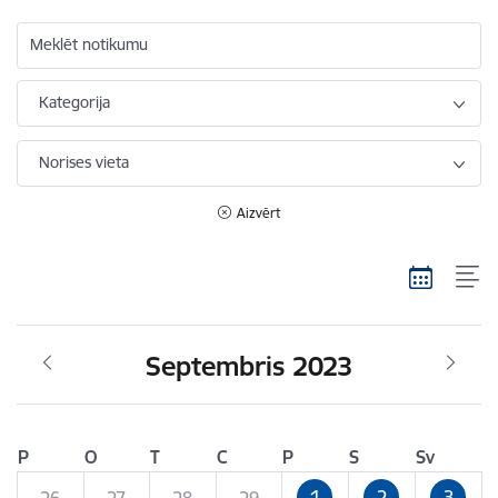
Meklēt notikumu
Kategorija
Norises vieta
Aizvērt
Septembris 2023
P
O
T
C
P
S
Sv
1
2
3
26
27
28
29