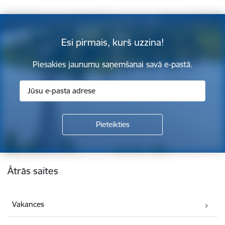
Esi pirmais, kurš uzzina!
Piesakies jaunumu saņemšanai savā e-pastā.
Kājene
Ātrās saites
Vakances