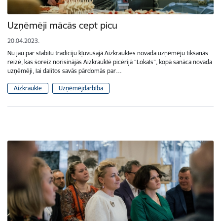
Uzņēmēji mācās cept picu
20.04.2023.
Nu jau par stabilu tradīciju kļuvušajā Aizkraukles novada uzņēmēju tikšanās
reizē, kas šoreiz norisinājās Aizkrauklē picērijā “Lokals”, kopā sanāca novada
uzņēmēji, lai dalītos savās pārdomās par…
Aizkraukle
Uzņēmējdarbība