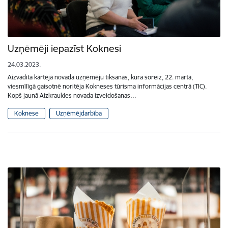
Uzņēmēji iepazīst Koknesi
24.03.2023.
Aizvadīta kārtējā novada uzņēmēju tikšanās, kura šoreiz, 22. martā,
viesmīlīgā gaisotnē noritēja Kokneses tūrisma informācijas centrā (TIC).
Kopš jaunā Aizkraukles novada izveidošanas…
Koknese
Uzņēmējdarbība