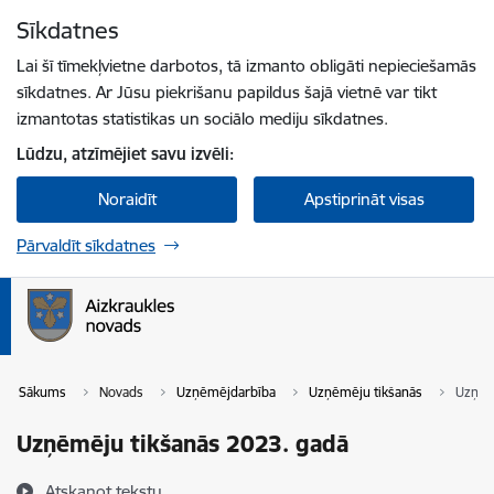
Pāriet uz lapas saturu
Sīkdatnes
Spied
lai meklētu
Enter
Lai šī tīmekļvietne darbotos, tā izmanto obligāti nepieciešamās
sīkdatnes. Ar Jūsu piekrišanu papildus šajā vietnē var tikt
izmantotas statistikas un sociālo mediju sīkdatnes.
Lūdzu, atzīmējiet savu izvēli:
Noraidīt
Apstiprināt visas
Pārvaldīt sīkdatnes
Sākums
Novads
Uzņēmējdarbība
Uzņēmēju tikšanās
Uzņēm
Uzņēmēju tikšanās 2023. gadā
Atskaņot tekstu