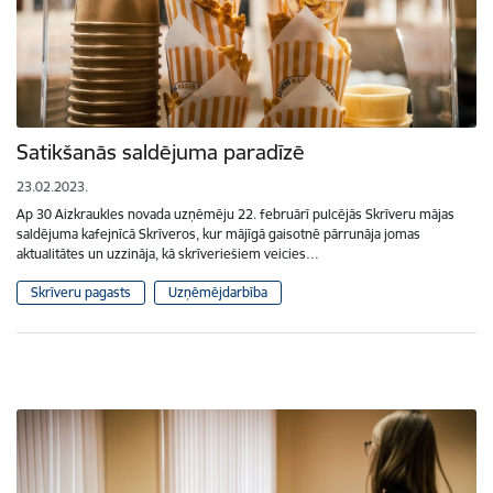
Satikšanās saldējuma paradīzē
23.02.2023.
Ap 30 Aizkraukles novada uzņēmēju 22. februārī pulcējās Skrīveru mājas
saldējuma kafejnīcā Skrīveros, kur mājīgā gaisotnē pārrunāja jomas
aktualitātes un uzzināja, kā skrīveriešiem veicies…
Skrīveru pagasts
Uzņēmējdarbība