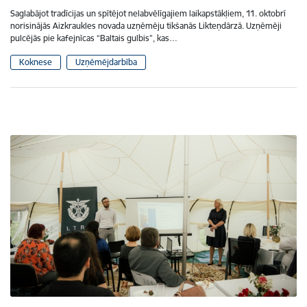
Saglabājot tradīcijas un spītējot nelabvēlīgajiem laikapstākļiem, 11. oktobrī
norisinājās Aizkraukles novada uzņēmēju tikšanās Likteņdārzā. Uzņēmēji
pulcējās pie kafejnīcas “Baltais gulbis”, kas…
Koknese
Uzņēmējdarbība