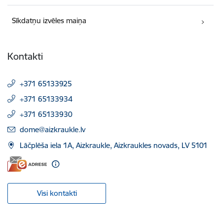
Sīkdatņu izvēles maiņa
Kontakti
+371 65133925
+371 65133934
+371 65133930
E-pasts:
dome@aizkraukle.lv
Lāčplēša iela 1A, Aizkraukle, Aizkraukles novads, LV 5101
Visi kontakti