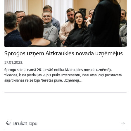
Sproģos uzņem Aizkraukles novada uzņēmējus
27.01.2023.
Sproģu saieta namā 26. janvārī notika Aizkraukles novada uzņēmēju
tikšanās, kurā piedalījās kupls pulks interesentu, īpaši atsaucīgi pārstāvēta
šajā tikšanās reizē bija Neretas puse. Uzņēmēji…
Drukāt lapu