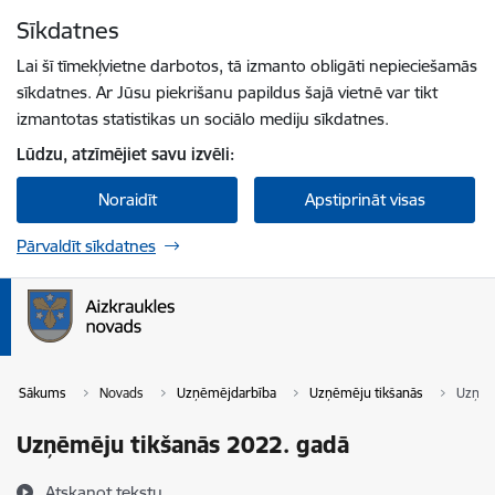
Pāriet uz lapas saturu
Sīkdatnes
Spied
lai meklētu
Enter
Lai šī tīmekļvietne darbotos, tā izmanto obligāti nepieciešamās
sīkdatnes. Ar Jūsu piekrišanu papildus šajā vietnē var tikt
izmantotas statistikas un sociālo mediju sīkdatnes.
Lūdzu, atzīmējiet savu izvēli:
Noraidīt
Apstiprināt visas
Pārvaldīt sīkdatnes
Sākums
Novads
Uzņēmējdarbība
Uzņēmēju tikšanās
Uzņēm
Uzņēmēju tikšanās 2022. gadā
Atskaņot tekstu