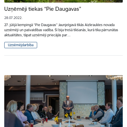
Uzņēmēji tiekas “Pie Daugavas”
28.07.2022.
27. jūlijā kempingā “Pie Daugavas” Jaunjelgavā tikās Aizkraukles novada
uzņēmēji un pašvaldības vadība. Šī bija trešā tikšanās, kurā tika pārrunātas
aktualitātes, tāpat uzņēmēji priecājās par…
Uzņēmējdarbība