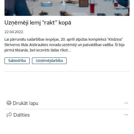
Uzņēmēji lemj “rakt” kopā
22.04.2022.
Lai pārrunātu sadarbības iespējas, 20. aprīlī atpūtas kompleksā “Klidziņa”
Skrīveros tikās Aizkraukles novada uzņēmēji un pašvaldības vadība. Šī bija
pirmā tikšanās, bet iecerēts tādas rīkot…
Sabiedrība
Uzņēmējdarbība
Drukāt lapu
Dalīties