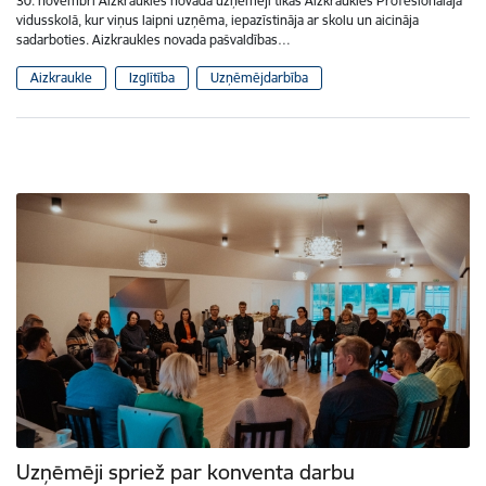
30. novembrī Aizkraukles novada uzņēmēji tikās Aizkraukles Profesionālajā
vidusskolā, kur viņus laipni uzņēma, iepazīstināja ar skolu un aicināja
sadarboties. Aizkraukles novada pašvaldības…
Aizkraukle
Izglītība
Uzņēmējdarbība
Uzņēmēji spriež par konventa darbu