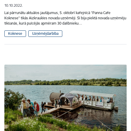
10.10.2022.
Lai pārrunātu aktuālos jautājumus, 5. oktobrī kafejnīcā “Panna Cafe
Koknese” tikās Aizkraukles novada uzņēmēji. Šī bija piektā novada uzņēmēju
tikšanās, kurā pulcējās apmēram 30 dalībnieku…
Koknese
Uzņēmējdarbība