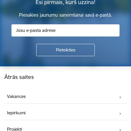
Esi pirmais, kurš uzzina!
Piesakies jaunumu saņemšanai savā e-pastā.
Kājene
Ātrās saites
Vakances
Iepirkumi
Projekti