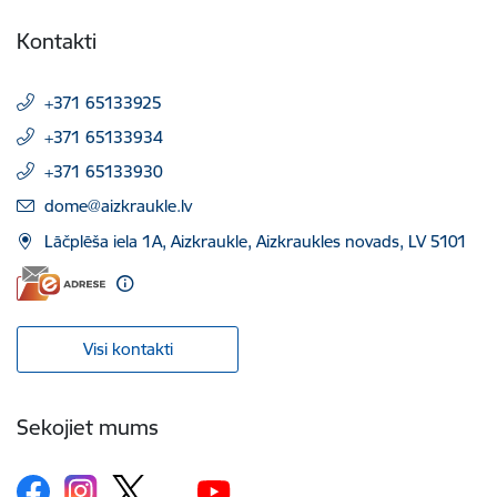
Kontakti
+371 65133925
+371 65133934
+371 65133930
E-pasts:
dome@aizkraukle.lv
Lāčplēša iela 1A, Aizkraukle, Aizkraukles novads, LV 5101
Visi kontakti
Sekojiet mums