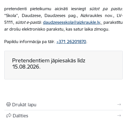
pretendenti pieteikumu aicināti iesniegt
sūtot pa pastu
:
“Skola”, Daudzese, Daudzeses pag., Aizkraukles nov., LV-
5111,
sūtot e-pastā:
daudzesesskola@aizkraukle.lv
,
parakstītu
ar drošu elektronisko parakstu, kas satur laika zīmogu.
Papildu informācija pa tālr.
+371 26201870
.
Pretendentiem jāpiesakās līdz
15.08.2026.
Drukāt lapu
Dalīties