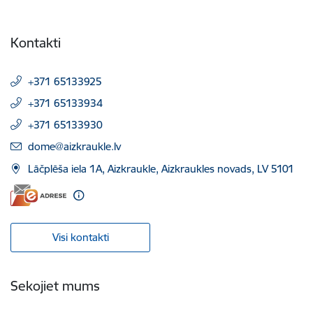
Kontakti
+371 65133925
+371 65133934
+371 65133930
E-pasts:
dome@aizkraukle.lv
Lāčplēša iela 1A, Aizkraukle, Aizkraukles novads, LV 5101
Visi kontakti
Sekojiet mums