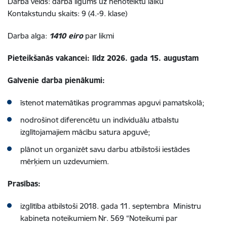
Darba veids: darba līgums uz nenoteiktu laiku
Kontakstundu skaits: 9 (4.-9. klase)
Darba alga:
1410 eiro
par likmi
Pieteikšanās vakancei: līdz 2026. gada 15. augustam
Galvenie darba pienākumi:
īstenot matemātikas programmas apguvi pamatskolā;
nodrošinot diferencētu un individuālu atbalstu
izglītojamajiem mācību satura apguvē;
plānot un organizēt savu darbu atbilstoši iestādes
mērķiem un uzdevumiem.
Prasības:
izglītība atbilstoši 2018. gada 11. septembra Ministru
kabineta noteikumiem Nr. 569 “Noteikumi par