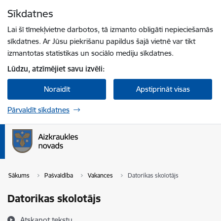
Pāriet uz lapas saturu
Sīkdatnes
Spied
lai meklētu
Enter
Lai šī tīmekļvietne darbotos, tā izmanto obligāti nepieciešamās
sīkdatnes. Ar Jūsu piekrišanu papildus šajā vietnē var tikt
izmantotas statistikas un sociālo mediju sīkdatnes.
Lūdzu, atzīmējiet savu izvēli:
Noraidīt
Apstiprināt visas
Pārvaldīt sīkdatnes
Sākums
Pašvaldība
Vakances
Datorikas skolotājs
Datorikas skolotājs
Atskaņot tekstu