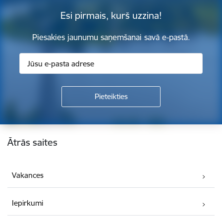
Esi pirmais, kurš uzzina!
Piesakies jaunumu saņemšanai savā e-pastā.
Kājene
Ātrās saites
Vakances
Iepirkumi