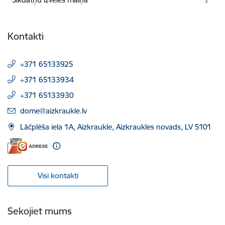
Kontakti
+371 65133925
+371 65133934
+371 65133930
E-pasts:
dome@aizkraukle.lv
Lāčplēša iela 1A, Aizkraukle, Aizkraukles novads, LV 5101
Visi kontakti
Sekojiet mums