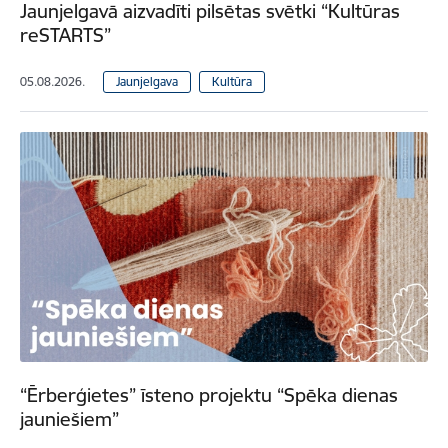
Jaunjelgavā aizvadīti pilsētas svētki “Kultūras
reSTARTS”
05.08.2026.
Jaunjelgava
Kultūra
“Ērberģietes” īsteno projektu “Spēka dienas
jauniešiem”