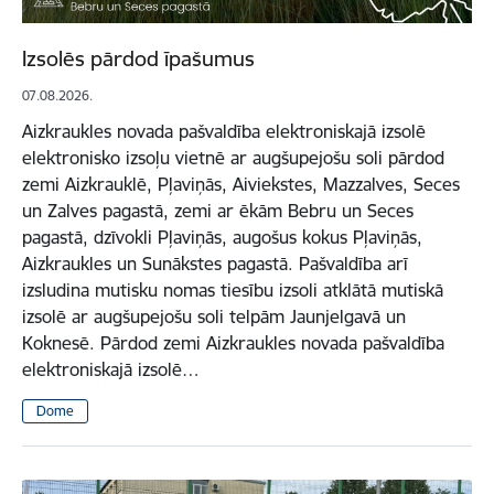
Izsolēs pārdod īpašumus
07.08.2026.
Aizkraukles novada pašvaldība elektroniskajā izsolē
elektronisko izsoļu vietnē ar augšupejošu soli pārdod
zemi Aizkrauklē, Pļaviņās, Aiviekstes, Mazzalves, Seces
un Zalves pagastā, zemi ar ēkām Bebru un Seces
pagastā, dzīvokli Pļaviņās, augošus kokus Pļaviņās,
Aizkraukles un Sunākstes pagastā. Pašvaldība arī
izsludina mutisku nomas tiesību izsoli atklātā mutiskā
izsolē ar augšupejošu soli telpām Jaunjelgavā un
Koknesē. Pārdod zemi Aizkraukles novada pašvaldība
elektroniskajā izsolē…
Dome