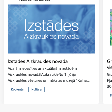
Izstādes Aizkraukles novadā
Gi
vi
Aicinām iepazīties ar aktuālajām izstādēm
Aizkraukles novadā!AizkraukleNo 1. jūlija
Gi
Aizkraukles vēstures un mākslas muzejā “Kalna…
Pļ
30
Kopienās
Kultūra
K