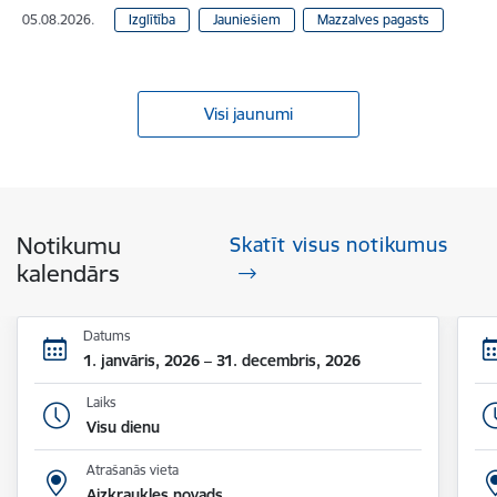
05.08.2026.
Izglītība
Jauniešiem
Mazzalves pagasts
Visi jaunumi
Notikumu
Skatīt visus notikumus
kalendārs
Datums
1. janvāris, 2026 – 31. decembris, 2026
Laiks
Visu dienu
Atrašanās vieta
Aizkraukles novads