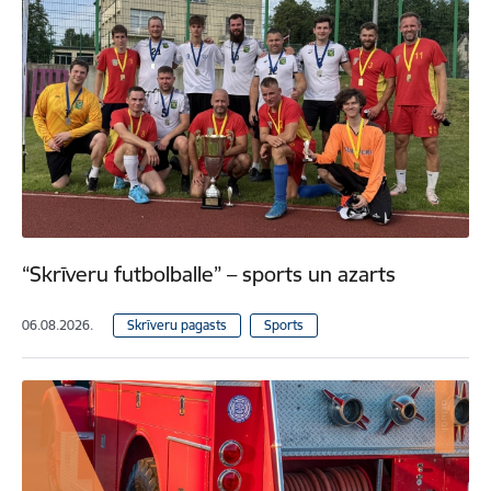
“Skrīveru futbolballe” – sports un azarts
06.08.2026.
Skrīveru pagasts
Sports