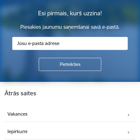
Esi pirmais, kurš uzzina!
Piesakies jaunumu saņemšanai savā e-pastā.
Kājene
Ātrās saites
Vakances
Iepirkumi