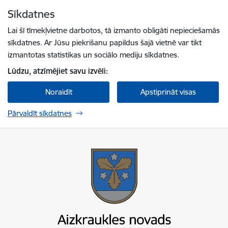
Pāriet uz lapas saturu
Sīkdatnes
Spied
lai meklētu
Enter
Lai šī tīmekļvietne darbotos, tā izmanto obligāti nepieciešamās
sīkdatnes. Ar Jūsu piekrišanu papildus šajā vietnē var tikt
izmantotas statistikas un sociālo mediju sīkdatnes.
Lūdzu, atzīmējiet savu izvēli:
Noraidīt
Apstiprināt visas
Pārvaldīt sīkdatnes
Aizkraukles novada pašvaldība