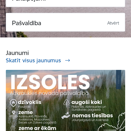
Pašvaldība
Atvērt
Jaunumi
Skatīt visus jaunumus