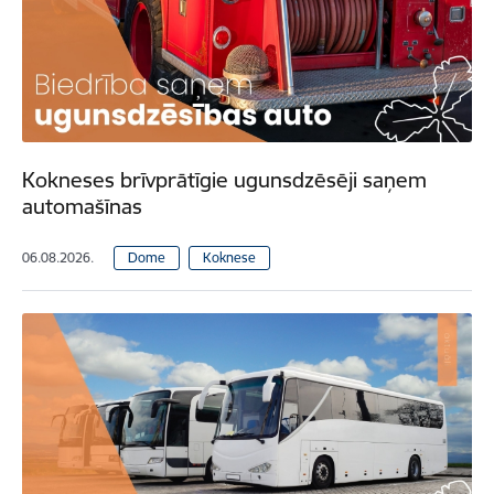
Kokneses brīvprātīgie ugunsdzēsēji saņem
automašīnas
06.08.2026.
Dome
Koknese