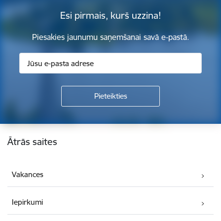
Esi pirmais, kurš uzzina!
Piesakies jaunumu saņemšanai savā e-pastā.
Kājene
Ātrās saites
Vakances
Iepirkumi