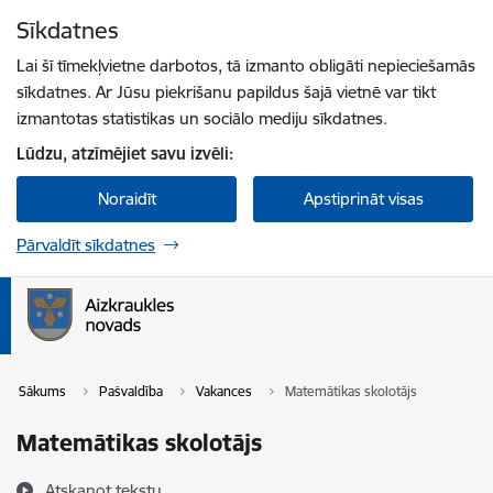
Pāriet uz lapas saturu
Sīkdatnes
Spied
lai meklētu
Enter
Lai šī tīmekļvietne darbotos, tā izmanto obligāti nepieciešamās
sīkdatnes. Ar Jūsu piekrišanu papildus šajā vietnē var tikt
izmantotas statistikas un sociālo mediju sīkdatnes.
Lūdzu, atzīmējiet savu izvēli:
Noraidīt
Apstiprināt visas
Pārvaldīt sīkdatnes
Sākums
Pašvaldība
Vakances
Matemātikas skolotājs
Matemātikas skolotājs
Atskaņot tekstu