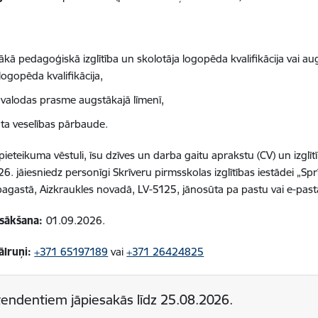
:
kā pedagoģiskā izglītība un skolotāja logopēda kvalifikācija vai au
logopēda kvalifikācija,
s valodas prasme augstākajā līmenī,
āta veselības pārbaude.
pieteikuma vēstuli, īsu dzīves un darba gaitu aprakstu (CV) un i
zglī
26.
jāiesniedz personīgi Skrīveru pirmsskolas izglītības iestādei „Sprīd
pagastā, Aizkraukles novadā, LV-5125, jānosūta pa pastu vai e-pas
zsākšana:
01.09.2026.
ālruņi:
+371 65197189
vai
+371 26424825
endentiem jāpiesakās līdz
25.08.2026.