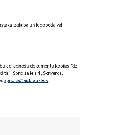
gstākā izglītība un logopēda vai
tību apliecinošu dokumentu kopijas līdz
ītis”, Sprīdīša ielā 1, Skrīveros,
tā:
spriditis@aizkraukle.lv
.