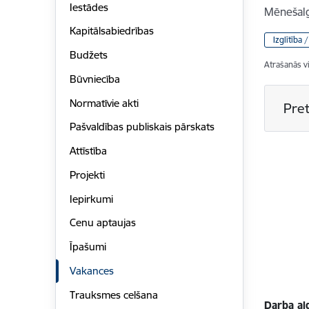
Iestādes
Mēnešal
Kapitālsabiedrības
Izglītība 
Budžets
Atrašanās v
Būvniecība
Normatīvie akti
Pret
Pašvaldības publiskais pārskats
Attīstība
Projekti
Iepirkumi
Cenu aptaujas
Īpašumi
Vakances
Trauksmes celšana
Darba al