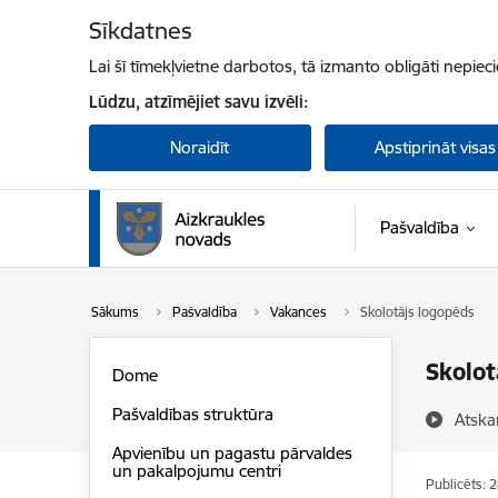
Pāriet uz lapas saturu
Sīkdatnes
Lai šī tīmekļvietne darbotos, tā izmanto obligāti nepiec
Lūdzu, atzīmējiet savu izvēli:
Noraidīt
Apstiprināt visas
Pašvaldība
Sākums
Pašvaldība
Vakances
Skolotājs logopēds
Skolot
Dome
Pašvaldības struktūra
Atska
Apvienību un pagastu pārvaldes
un pakalpojumu centri
Publicēts: 