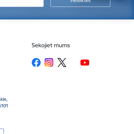
Sekojiet mums
kle,
5101