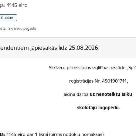
ga:
1145 eiro
/ Zinātne
ieta:
Skrīveru pagasts
endentiem jāpiesakās līdz
25.08.2026.
Skrīveru pirmsskolas izglītības iestāde „Sprī
reģistrācijas Nr. 4501901711,
aicina darbā
uz nenoteiktu laiku
skolotāju logopēdu.
ga:
1145 eiro par 1 likmi (pirms nodokļu nomaksas).