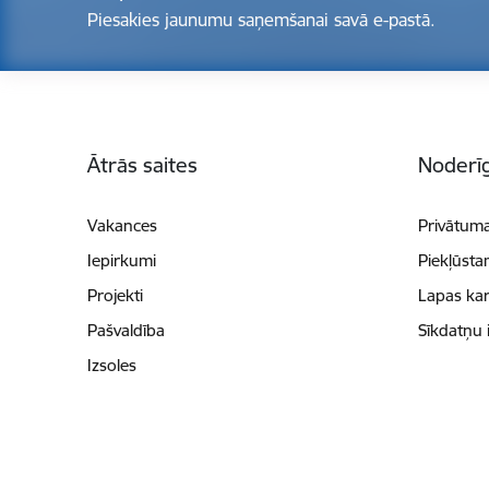
Piesakies jaunumu saņemšanai savā e-pastā.
Kājene
Ātrās saites
Noderīg
Vakances
Privātuma
Iepirkumi
Piekļūsta
Projekti
Lapas kar
Pašvaldība
Sīkdatņu 
Izsoles