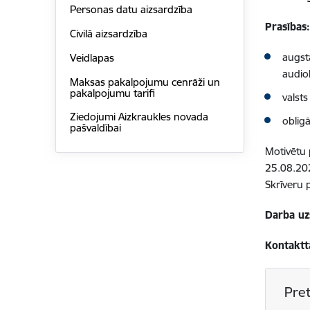
Personas datu aizsardzība
Prasības
Civilā aizsardzība
augstā
Veidlapas
audio
Maksas pakalpojumu cenrāži un
pakalpojumu tarifi
valst
Ziedojumi Aizkraukles novada
oblig
pašvaldībai
Motivētu 
25.08.20
Skrīveru 
Darba u
Kontaktt
Pret