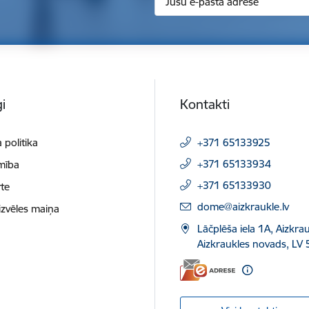
i
Kontakti
 politika
+371 65133925
+371 65133934
mība
+371 65133930
te
E-pasts:
dome@aizkraukle.lv
izvēles maiņa
Lāčplēša iela 1A, Aizkrau
Aizkraukles novads, LV 