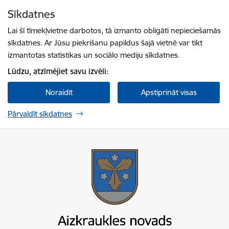
Pāriet uz lapas saturu
Sīkdatnes
Spied
lai meklētu
Enter
Lai šī tīmekļvietne darbotos, tā izmanto obligāti nepieciešamās
sīkdatnes. Ar Jūsu piekrišanu papildus šajā vietnē var tikt
izmantotas statistikas un sociālo mediju sīkdatnes.
Lūdzu, atzīmējiet savu izvēli:
Noraidīt
Apstiprināt visas
Pārvaldīt sīkdatnes
Aizkraukles novada pašvaldība