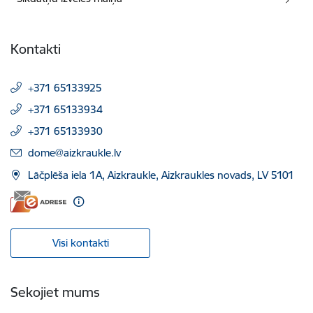
Kontakti
+371 65133925
+371 65133934
+371 65133930
E-pasts:
dome@aizkraukle.lv
Lāčplēša iela 1A, Aizkraukle, Aizkraukles novads, LV 5101
Visi kontakti
Sekojiet mums