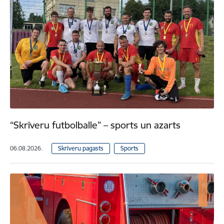
“Skrīveru futbolballe” – sports un azarts
06.08.2026.
Skrīveru pagasts
Sports