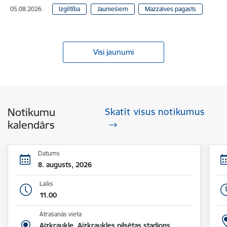
05.08.2026.
Izglītība
Jauniešiem
Mazzalves pagasts
Visi jaunumi
Notikumu
Skatīt visus notikumus
kalendārs
Datums
8. augusts, 2026
Laiks
11.00
Atrašanās vieta
Aizkraukle, Aizkraukles pilsētas stadions,