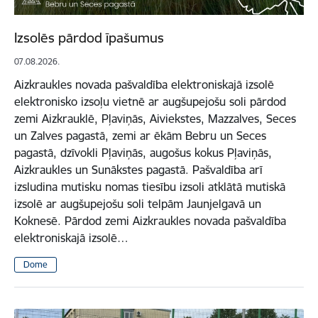
Izsolēs pārdod īpašumus
07.08.2026.
Aizkraukles novada pašvaldība elektroniskajā izsolē
elektronisko izsoļu vietnē ar augšupejošu soli pārdod
zemi Aizkrauklē, Pļaviņās, Aiviekstes, Mazzalves, Seces
un Zalves pagastā, zemi ar ēkām Bebru un Seces
pagastā, dzīvokli Pļaviņās, augošus kokus Pļaviņās,
Aizkraukles un Sunākstes pagastā. Pašvaldība arī
izsludina mutisku nomas tiesību izsoli atklātā mutiskā
izsolē ar augšupejošu soli telpām Jaunjelgavā un
Koknesē. Pārdod zemi Aizkraukles novada pašvaldība
elektroniskajā izsolē…
Dome