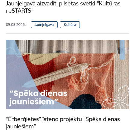
Jaunjelgavā aizvadīti pilsētas svētki “Kultūras
reSTARTS”
05.08.2026.
Jaunjelgava
Kultūra
“Ērberģietes” īsteno projektu “Spēka dienas
jauniešiem”