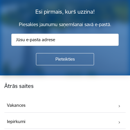
Esi pirmais, kurš uzzina!
Piesakies jaunumu saņemšanai savā e-pastā.
Kājene
Ātrās saites
Vakances
Iepirkumi