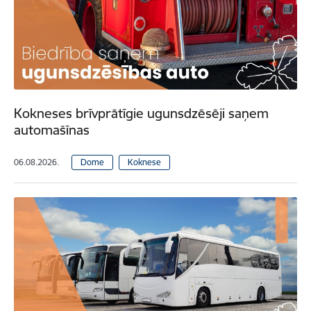
Kokneses brīvprātīgie ugunsdzēsēji saņem
automašīnas
06.08.2026.
Dome
Koknese