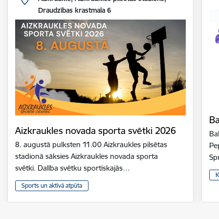
Draudzības krastmala 6
Ba
Aizkraukles novada sporta svētki 2026
Bal
8. augustā pulksten 11.00 Aizkraukles pilsētas
Pe
stadionā sāksies Aizkraukles novada sporta
Sp
svētki. Dalība svētku sportiskajās…
K
Sports un aktīvā atpūta