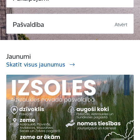
Pašvaldība
Atvērt
Jaunumi
Skatīt visus jaunumus