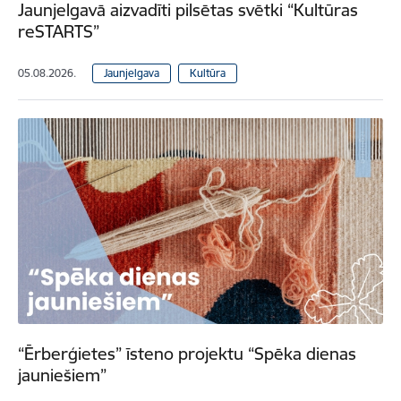
Jaunjelgavā aizvadīti pilsētas svētki “Kultūras
reSTARTS”
05.08.2026.
Jaunjelgava
Kultūra
“Ērberģietes” īsteno projektu “Spēka dienas
jauniešiem”