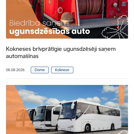
Kokneses brīvprātīgie ugunsdzēsēji saņem
automašīnas
06.08.2026.
Dome
Koknese