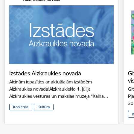
Izstādes Aizkraukles novadā
Gi
vi
Aicinām iepazīties ar aktuālajām izstādēm
Aizkraukles novadā!AizkraukleNo 1. jūlija
Gi
Aizkraukles vēstures un mākslas muzejā “Kalna…
Pļ
30
Kopienās
Kultūra
K