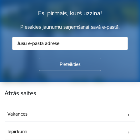
Esi pirmais, kurš uzzina!
Piesakies jaunumu saņemšanai savā e-pastā.
Kājene
Ātrās saites
Vakances
Iepirkumi