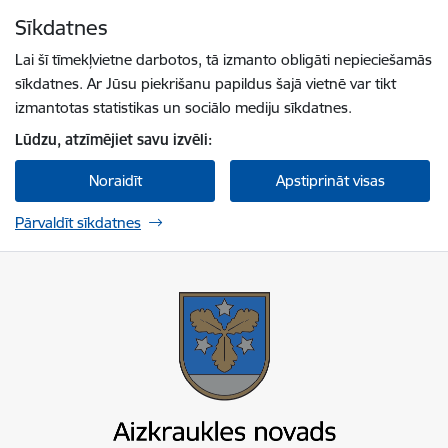
Pāriet uz lapas saturu
Sīkdatnes
Spied
lai meklētu
Enter
Lai šī tīmekļvietne darbotos, tā izmanto obligāti nepieciešamās
sīkdatnes. Ar Jūsu piekrišanu papildus šajā vietnē var tikt
izmantotas statistikas un sociālo mediju sīkdatnes.
Lūdzu, atzīmējiet savu izvēli:
Noraidīt
Apstiprināt visas
Pārvaldīt sīkdatnes
Aizkraukles novada pašvaldība