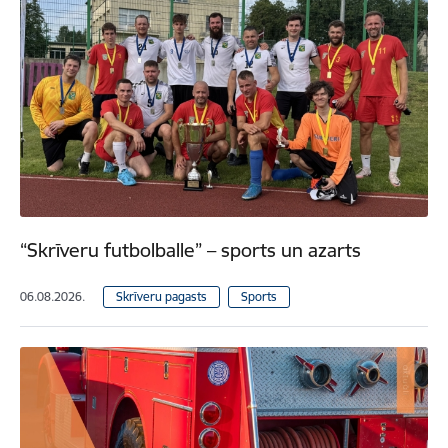
“Skrīveru futbolballe” – sports un azarts
06.08.2026.
Skrīveru pagasts
Sports