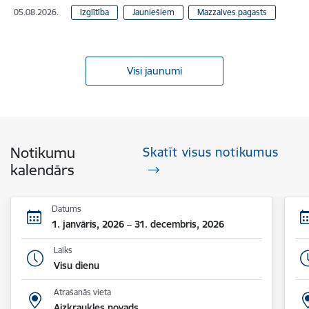
05.08.2026.
Izglītība
Jauniešiem
Mazzalves pagasts
Visi jaunumi
Notikumu
Skatīt visus notikumus
kalendārs
Datums
1. janvāris, 2026 – 31. decembris, 2026
Laiks
Visu dienu
Atrašanās vieta
Aizkraukles novads