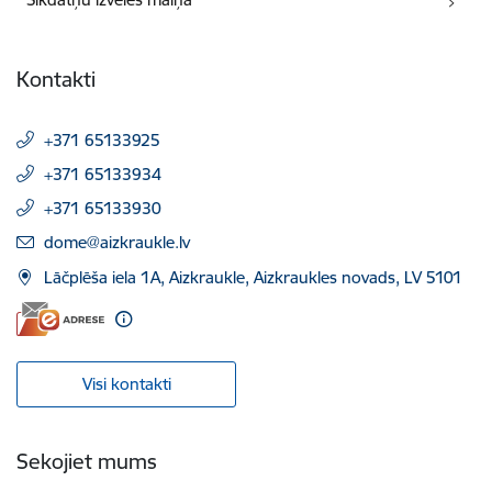
Kontakti
+371 65133925
+371 65133934
+371 65133930
E-pasts:
dome@aizkraukle.lv
Lāčplēša iela 1A, Aizkraukle, Aizkraukles novads, LV 5101
Visi kontakti
Sekojiet mums