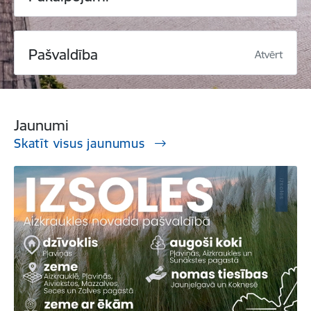
Pašvaldība
Atvērt
Jaunumi
Skatīt visus jaunumus