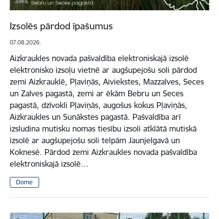
Izsolēs pārdod īpašumus
07.08.2026.
Aizkraukles novada pašvaldība elektroniskajā izsolē
elektronisko izsoļu vietnē ar augšupejošu soli pārdod
zemi Aizkrauklē, Pļaviņās, Aiviekstes, Mazzalves, Seces
un Zalves pagastā, zemi ar ēkām Bebru un Seces
pagastā, dzīvokli Pļaviņās, augošus kokus Pļaviņās,
Aizkraukles un Sunākstes pagastā. Pašvaldība arī
izsludina mutisku nomas tiesību izsoli atklātā mutiskā
izsolē ar augšupejošu soli telpām Jaunjelgavā un
Koknesē. Pārdod zemi Aizkraukles novada pašvaldība
elektroniskajā izsolē…
Dome