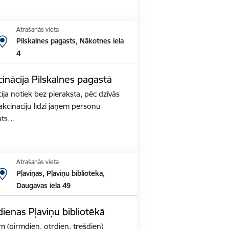
Atrašanās vieta
Pilskalnes pagasts, Nākotnes iela
4
inācija Pilskalnes pagastā
ja notiek bez pieraksta, pēc dzīvās
akcināciju līdzi jāņem personu
nts…
Atrašanās vieta
Pļaviņas, Pļaviņu bibliotēka,
Daugavas iela 49
ienas Pļaviņu bibliotēkā
m (pirmdien, otrdien, trešdien)