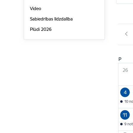
Video
Sabiedrības līdzdalība
Plūdi 2026
P
26
4
10 n
11
9 no