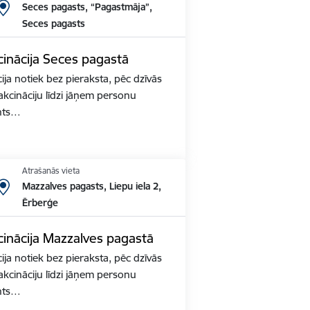
Seces pagasts, “Pagastmāja”,
Seces pagasts
inācija Seces pagastā
ja notiek bez pieraksta, pēc dzīvās
akcināciju līdzi jāņem personu
nts…
Atrašanās vieta
Mazzalves pagasts, Liepu iela 2,
Ērberģe
inācija Mazzalves pagastā
ja notiek bez pieraksta, pēc dzīvās
akcināciju līdzi jāņem personu
nts…