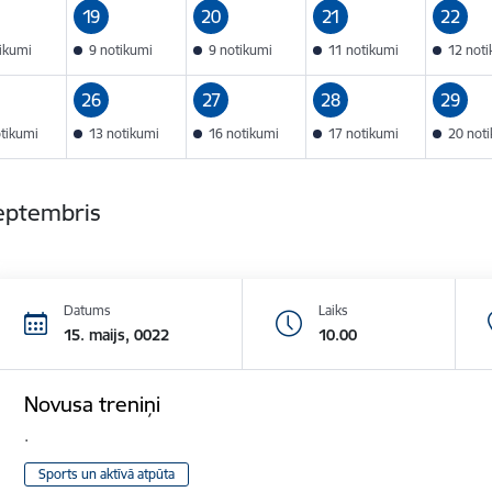
19
20
21
22
tikumi
9 notikumi
9 notikumi
11 notikumi
12 not
26
27
28
29
otikumi
13 notikumi
16 notikumi
17 notikumi
20 not
septembris
Datums
Laiks
15. maijs, 0022
10.00
Novusa treniņi
.
Sports un aktīvā atpūta