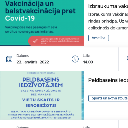
Izbraukuma vakc
Izbraukuma vakcināci
rindas principa. Uz v
apliecinošs dokume
Veselība
Datums
Laiks
22. janvāris, 2022
14.00
Peldbaseins ied
Sports un aktīvā atpūta
Datums
Laiks