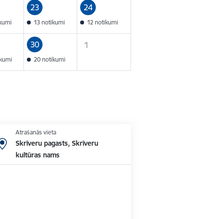
23
24
ikumi
13 notikumi
12 notikumi
30
1
ikumi
20 notikumi
Atrašanās vieta
Skrīveru pagasts, Skrīveru
kultūras nams