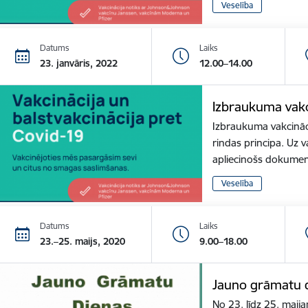
Veselība
Datums
Laiks
23. janvāris, 2022
12.00–14.00
Izbraukuma vakc
Izbraukuma vakcināci
rindas principa. Uz v
apliecinošs dokume
Veselība
Datums
Laiks
23.–25. maijs, 2020
9.00–18.00
Jauno grāmatu d
No 23. līdz 25. maija