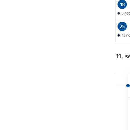
18
8 no
25
13 n
11. 