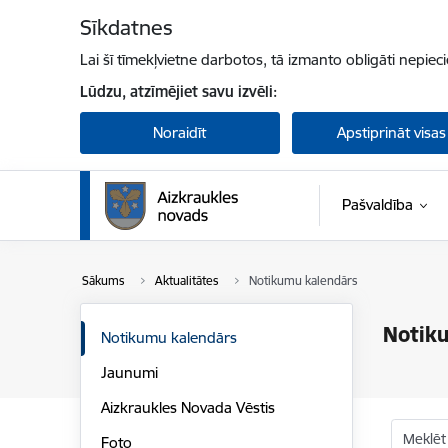
Pāriet uz lapas saturu
Sīkdatnes
Lai šī tīmekļvietne darbotos, tā izmanto obligāti nepiec
Lūdzu, atzīmējiet savu izvēli:
Noraidīt
Apstiprināt visas
Pašvaldība
Sākums
Aktualitātes
Notikumu kalendārs
Notik
Notikumu kalendārs
Jaunumi
Aizkraukles Novada Vēstis
Meklēt
Foto