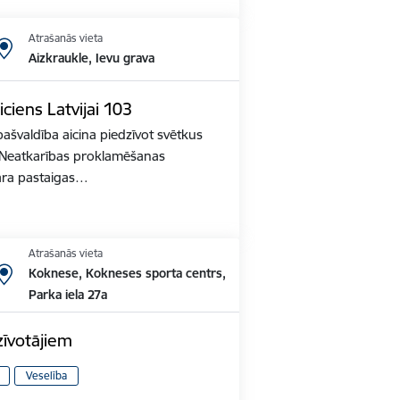
Atrašanās vieta
Aizkraukle, Ievu grava
iciens Latvijai 103
ašvaldība aicina piedzīvot svētkus
s Neatkarības proklamēšanas
ara pastaigas…
Atrašanās vieta
Koknese, Kokneses sporta centrs,
Parka iela 27a
zīvotājiem
Veselība