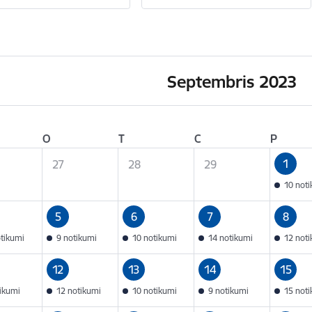
Septembris 2023
O
T
C
P
1
27
28
29
10 not
5
6
7
8
otikumi
9 notikumi
10 notikumi
14 notikumi
12 not
12
13
14
15
tikumi
12 notikumi
10 notikumi
9 notikumi
15 not