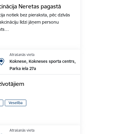
inācija Neretas pagastā
ja notiek bez pieraksta, pēc dzīvās
akcināciju līdzi jāņem personu
nts…
Atrašanās vieta
Koknese, Kokneses sporta centrs,
Parka iela 27a
zīvotājiem
Veselība
Atrašanās vieta