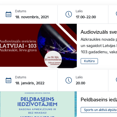
Datums
Laiks
18. novembris, 2021
17.00–22.00
Audiovizuāls sve
Aizkraukles novada p
un sagaidot Latvija
103.gadadienu, vak
Kultūra
Datums
Laiks
18. janvāris, 2022
20.00
Peldbaseins ied
Sports un aktīvā atpūta