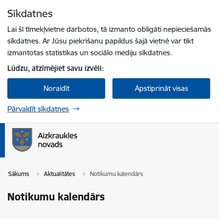
Pāriet uz lapas saturu
Sīkdatnes
Spied
lai meklētu
Enter
Lai šī tīmekļvietne darbotos, tā izmanto obligāti nepieciešamās
sīkdatnes. Ar Jūsu piekrišanu papildus šajā vietnē var tikt
izmantotas statistikas un sociālo mediju sīkdatnes.
Lūdzu, atzīmējiet savu izvēli:
Noraidīt
Apstiprināt visas
Pārvaldīt sīkdatnes
Sākums
Aktualitātes
Notikumu kalendārs
Notikumu kalendārs