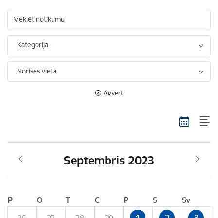
Meklēt notikumu
Kategorija
Norises vieta
Aizvērt
Septembris 2023
P
O
T
C
P
S
Sv
1
2
3
26
27
28
29