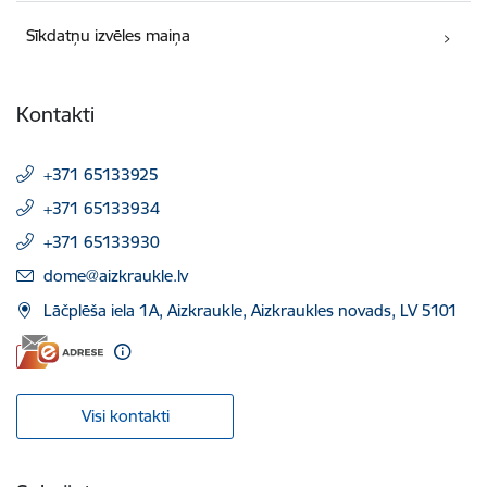
Sīkdatņu izvēles maiņa
Kontakti
+371 65133925
+371 65133934
+371 65133930
E-pasts:
dome@aizkraukle.lv
Lāčplēša iela 1A, Aizkraukle, Aizkraukles novads, LV 5101
Visi kontakti