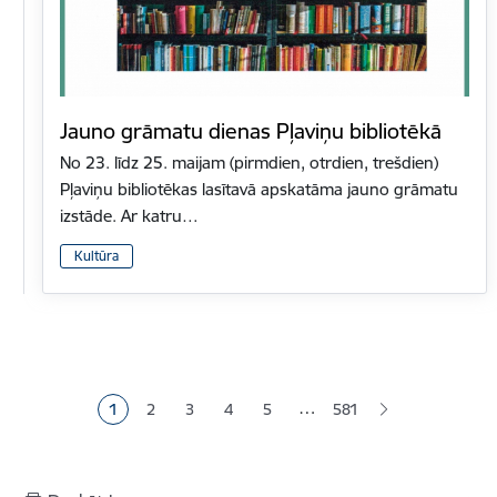
Jauno grāmatu dienas Pļaviņu bibliotēkā
No 23. līdz 25. maijam (pirmdien, otrdien, trešdien)
Pļaviņu bibliotēkas lasītavā apskatāma jauno grāmatu
izstāde. Ar katru…
Kultūra
Lapošana
…
1
2
3
4
5
581
Pašreizējā lapa
Lapa
Lapa
Lapa
Lapa