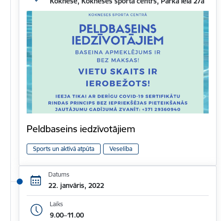
Koknese, Kokneses sporta centrs, Parka iela 27a
Peldbaseins iedzīvotājiem
Sports un aktīvā atpūta
Veselība
Datums
22. janvāris, 2022
Laiks
9.00–11.00