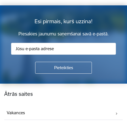
Esi pirmais, kurš uzzina!
Piesakies jaunumu saņemšanai savā e-pastā.
Kājene
Ātrās saites
Vakances