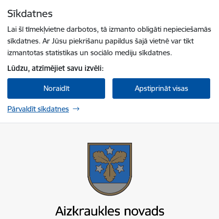
Pāriet uz lapas saturu
Sīkdatnes
Spied
lai meklētu
Enter
Lai šī tīmekļvietne darbotos, tā izmanto obligāti nepieciešamās
sīkdatnes. Ar Jūsu piekrišanu papildus šajā vietnē var tikt
izmantotas statistikas un sociālo mediju sīkdatnes.
Lūdzu, atzīmējiet savu izvēli:
Noraidīt
Apstiprināt visas
Pārvaldīt sīkdatnes
Aizkraukles novada pašvaldība