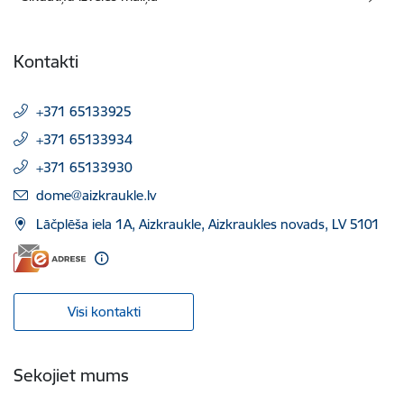
Kontakti
+371 65133925
+371 65133934
+371 65133930
E-pasts:
dome@aizkraukle.lv
Lāčplēša iela 1A, Aizkraukle, Aizkraukles novads, LV 5101
Visi kontakti
Sekojiet mums