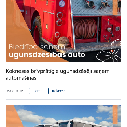
Kokneses brīvprātīgie ugunsdzēsēji saņem
automašīnas
06.08.2026.
Dome
Koknese