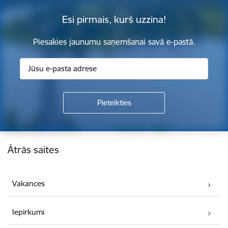
Esi pirmais, kurš uzzina!
Piesakies jaunumu saņemšanai savā e-pastā.
Kājene
Ātrās saites
Vakances
Iepirkumi