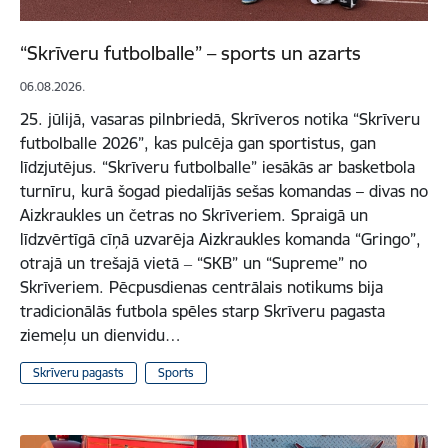
“Skrīveru futbolballe” – sports un azarts
06.08.2026.
25. jūlijā, vasaras pilnbriedā, Skrīveros notika “Skrīveru
futbolballe 2026”, kas pulcēja gan sportistus, gan
līdzjutējus. “Skrīveru futbolballe” iesākās ar basketbola
turnīru, kurā šogad piedalījās sešas komandas – divas no
Aizkraukles un četras no Skrīveriem. Spraigā un
līdzvērtīgā cīņā uzvarēja Aizkraukles komanda “Gringo”,
otrajā un trešajā vietā ‒ “SKB” un “Supreme” no
Skrīveriem. Pēcpusdienas centrālais notikums bija
tradicionālās futbola spēles starp Skrīveru pagasta
ziemeļu un dienvidu…
Skrīveru pagasts
Sports