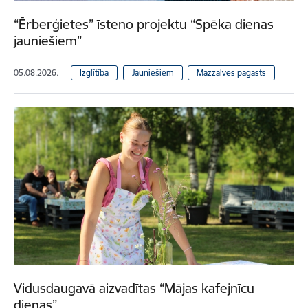
“Ērberģietes” īsteno projektu “Spēka dienas
jauniešiem”
05.08.2026.
Izglītība
Jauniešiem
Mazzalves pagasts
Vidusdaugavā aizvadītas “Mājas kafejnīcu
dienas”