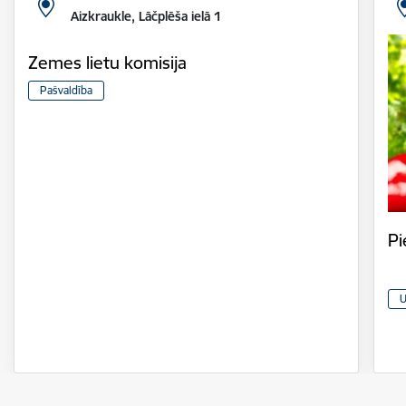
Aizkraukle, Lāčplēša ielā 1
Zemes lietu komisija
Pašvaldība
Pi
U