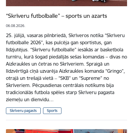
“Skrīveru futbolballe” – sports un azarts
06.08.2026.
25. jūlijā, vasaras pilnbriedā, Skrīveros notika “Skrīveru
futbolballe 2026”, kas pulcēja gan sportistus, gan
līdzjutējus. “Skrīveru futbolballe” iesākās ar basketbola
turnīru, kurā šogad piedalījās sešas komandas – divas no
Aizkraukles un četras no Skrīveriem. Spraigā un
līdzvērtīgā cīņā uzvarēja Aizkraukles komanda “Gringo”,
otrajā un trešajā vietā ‒ “SKB” un “Supreme” no
Skrīveriem. Pēcpusdienas centrālais notikums bija
tradicionālās futbola spēles starp Skrīveru pagasta
ziemeļu un dienvidu…
Skrīveru pagasts
Sports