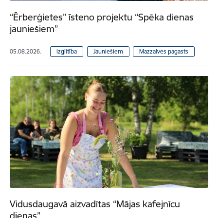
“Ērberģietes” īsteno projektu “Spēka dienas
jauniešiem”
05.08.2026.
Izglītība
Jauniešiem
Mazzalves pagasts
Vidusdaugavā aizvadītas “Mājas kafejnīcu
dienas”