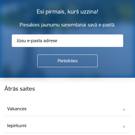
Esi pirmais, kurš uzzina!
Piesakies jaunumu saņemšanai savā e-pastā.
Kājene
Ātrās saites
Vakances
Iepirkumi