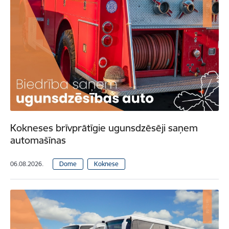
Kokneses brīvprātīgie ugunsdzēsēji saņem
automašīnas
06.08.2026.
Dome
Koknese