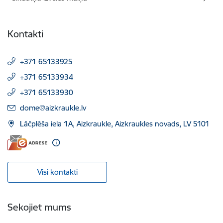
Kontakti
+371 65133925
+371 65133934
+371 65133930
E-pasts:
dome@aizkraukle.lv
Lāčplēša iela 1A, Aizkraukle, Aizkraukles novads, LV 5101
Visi kontakti
Sekojiet mums