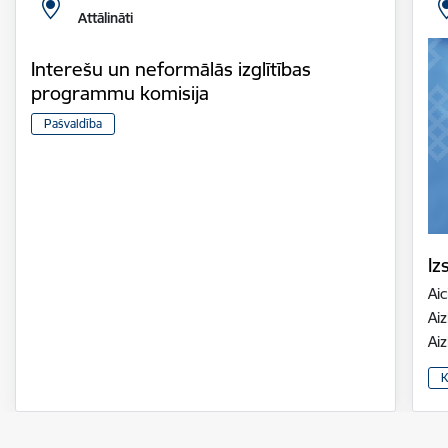
Attālināti
Interešu un neformālās izglītības
programmu komisija
Pašvaldība
Iz
Aic
Aiz
Ai
K