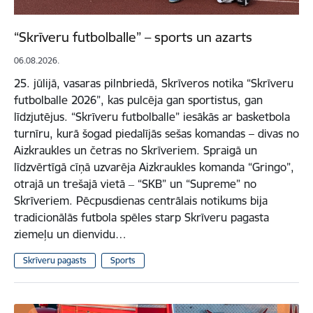
“Skrīveru futbolballe” – sports un azarts
06.08.2026.
25. jūlijā, vasaras pilnbriedā, Skrīveros notika “Skrīveru
futbolballe 2026”, kas pulcēja gan sportistus, gan
līdzjutējus. “Skrīveru futbolballe” iesākās ar basketbola
turnīru, kurā šogad piedalījās sešas komandas – divas no
Aizkraukles un četras no Skrīveriem. Spraigā un
līdzvērtīgā cīņā uzvarēja Aizkraukles komanda “Gringo”,
otrajā un trešajā vietā ‒ “SKB” un “Supreme” no
Skrīveriem. Pēcpusdienas centrālais notikums bija
tradicionālās futbola spēles starp Skrīveru pagasta
ziemeļu un dienvidu…
Skrīveru pagasts
Sports