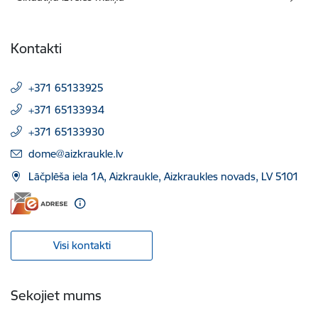
Kontakti
+371 65133925
+371 65133934
+371 65133930
E-pasts:
dome@aizkraukle.lv
Lāčplēša iela 1A, Aizkraukle, Aizkraukles novads, LV 5101
Visi kontakti
Sekojiet mums