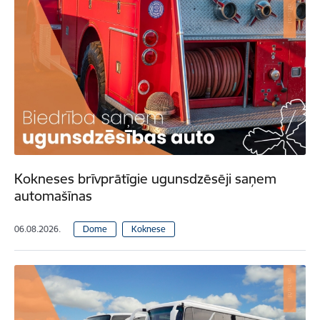
Kokneses brīvprātīgie ugunsdzēsēji saņem
automašīnas
06.08.2026.
Dome
Koknese