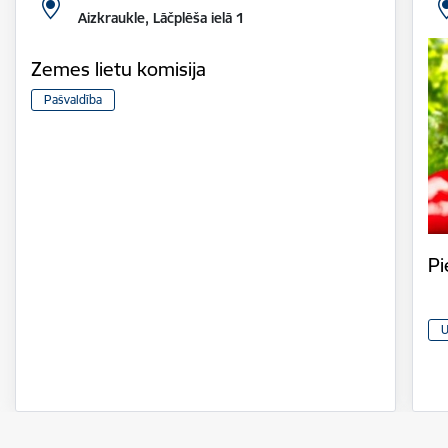
Aizkraukle, Lāčplēša ielā 1
Zemes lietu komisija
Pašvaldība
Pi
U