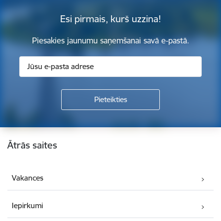
Esi pirmais, kurš uzzina!
Piesakies jaunumu saņemšanai savā e-pastā.
Kājene
Ātrās saites
Vakances
Iepirkumi