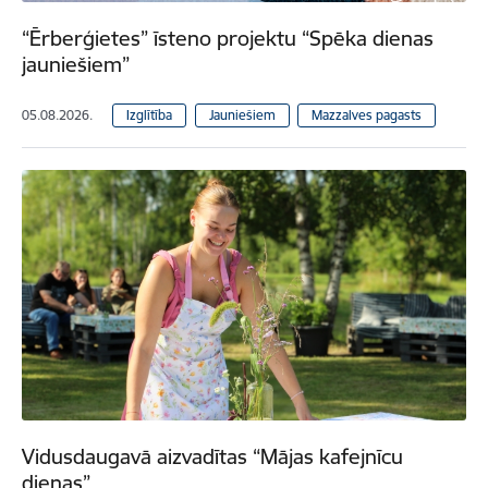
“Ērberģietes” īsteno projektu “Spēka dienas
jauniešiem”
05.08.2026.
Izglītība
Jauniešiem
Mazzalves pagasts
Vidusdaugavā aizvadītas “Mājas kafejnīcu
dienas”