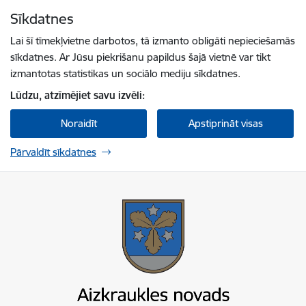
Pāriet uz lapas saturu
Sīkdatnes
Spied
lai meklētu
Enter
Lai šī tīmekļvietne darbotos, tā izmanto obligāti nepieciešamās
sīkdatnes. Ar Jūsu piekrišanu papildus šajā vietnē var tikt
izmantotas statistikas un sociālo mediju sīkdatnes.
Lūdzu, atzīmējiet savu izvēli:
Noraidīt
Apstiprināt visas
Pārvaldīt sīkdatnes
Aizkraukles novada pašvaldība