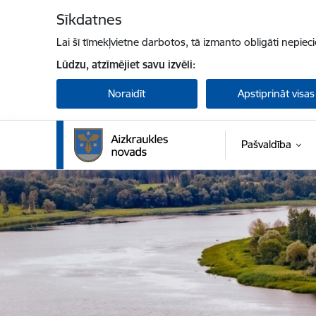
Pāriet uz lapas saturu
Sīkdatnes
Lai šī tīmekļvietne darbotos, tā izmanto obligāti nepiec
Lūdzu, atzīmējiet savu izvēli:
Noraidīt
Apstiprināt visas
Pašvaldība
Aizkraukles novada pašvaldība