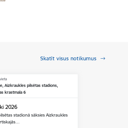
Skatīt visus notikumus
vieta
e, Aizkraukles pilsētas stadions,
as krastmala 6
ki 2026
ilsētas stadionā sāksies Aizkraukles
ortiskajās…