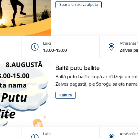
Sports un aktīvā atpūta
Laiks
Atrašanās 
13.00–15.00
Zalves p
Baltā putu ballīte
Baltā putu ballīte kopā ar dīdžeju un r
Zalves pagastā, pie Sproģu saieta nam
Kultūra
Laiks
Atrašanās 