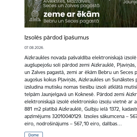
Izsolēs pārdod īpašumus
07.08.2026.
Aizkraukles novada pašvaldība elektroniskajā izsolē
augšupejošu soli pārdod zemi Aizkrauklē, Pļaviņās,
un Zalves pagastā, zemi ar ēkām Bebru un Seces pa
augošus kokus Pļaviņās, Aizkraukles un Sunākstes p
izsludina mutisku nomas tiesību izsoli atklātā mutis
telpām Jaunjelgavā un Koknesē. Pārdod zemi Aizkr
elektroniskajā izsolē elektronisko izsoļu vietnē ar
881 m2 platībā Aizkrauklē, Gulbju ielā 1372, kadas
apzīmējums 32010040129. Izsoles sākumcena – 5671 
eiro, nodrošinājums – 567,10 eiro, dalības…
Dome