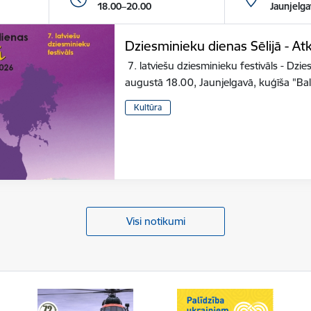
18.00–20.00
Jaunjelga
Dziesminieku dienas Sēlijā - At
7. latviešu dziesminieku festivāls - ​Dzi
augustā 18.00, Jaunjelgavā, kuģīša "Ba
Kultūra
Visi notikumi