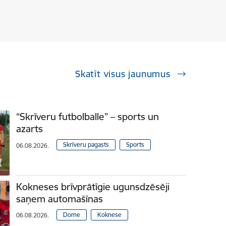
Skatīt visus jaunumus
“Skrīveru futbolballe” – sports un
azarts
Skrīveru pagasts
Sports
06.08.2026.
Kokneses brīvprātīgie ugunsdzēsēji
saņem automašīnas
Dome
Koknese
06.08.2026.