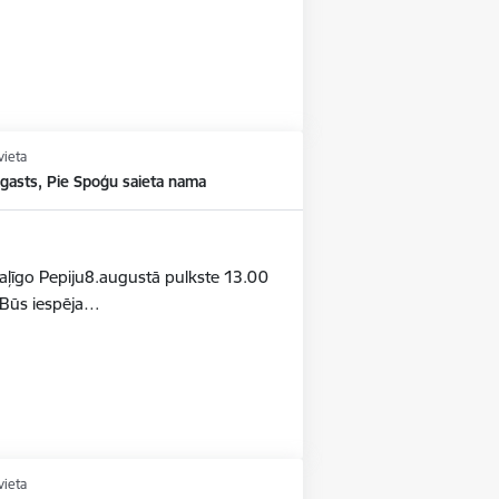
vieta
agasts, Pie Spoģu saieta nama
otaļīgo Pepiju8.augustā pulkste 13.00
aBūs iespēja…
vieta