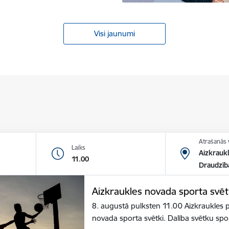
Visi jaunumi
Atrašanās 
Laiks
Aizkraukl
11.00
Draudzīb
Aizkraukles novada sporta svēt
8. augustā pulksten 11.00 Aizkraukles p
novada sporta svētki. Dalība svētku sp