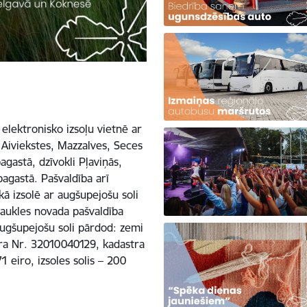
 elektronisko izsoļu vietnē ar
 Aiviekstes, Mazzalves, Seces
gastā, dzīvokli Pļaviņās,
agastā. Pašvaldība arī
kā izsolē ar augšupejošu soli
aukles novada pašvaldība
 augšupejošu soli pārdod: zemi
tra Nr. 32010040129, kadastra
eiro, izsoles solis – 200