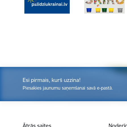
Esi pirmais, kurš uzzina!
Piesakies jaunumu saņemšanai savā e-pastā.
Kājene
Ātrās saites
Noderīg