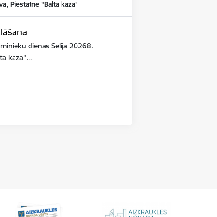
va, Piestātne "Balta kaza"
klāšana
esminieku dienas Sēlijā 20268.
lta kaza"…