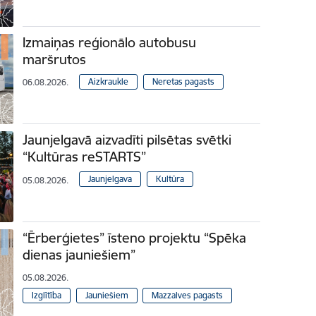
Izmaiņas reģionālo autobusu
maršrutos
Aizkraukle
Neretas pagasts
06.08.2026.
Jaunjelgavā aizvadīti pilsētas svētki
“Kultūras reSTARTS”
Jaunjelgava
Kultūra
05.08.2026.
“Ērberģietes” īsteno projektu “Spēka
dienas jauniešiem”
05.08.2026.
Izglītība
Jauniešiem
Mazzalves pagasts