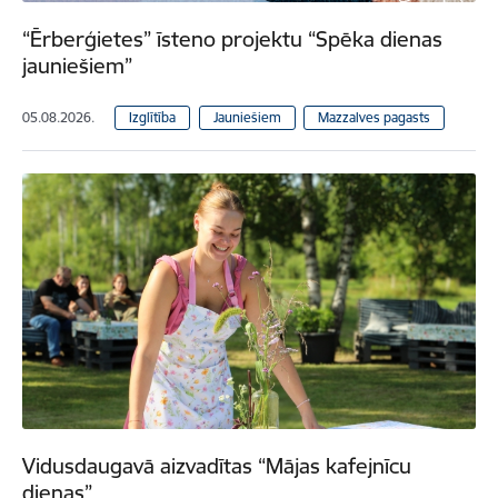
“Ērberģietes” īsteno projektu “Spēka dienas
jauniešiem”
05.08.2026.
Izglītība
Jauniešiem
Mazzalves pagasts
Vidusdaugavā aizvadītas “Mājas kafejnīcu
dienas”