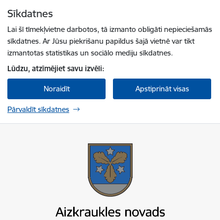
Pāriet uz lapas saturu
Sīkdatnes
Spied
lai meklētu
Enter
Lai šī tīmekļvietne darbotos, tā izmanto obligāti nepieciešamās
sīkdatnes. Ar Jūsu piekrišanu papildus šajā vietnē var tikt
izmantotas statistikas un sociālo mediju sīkdatnes.
Lūdzu, atzīmējiet savu izvēli:
Noraidīt
Apstiprināt visas
Pārvaldīt sīkdatnes
Aizkraukles novada pašvaldība