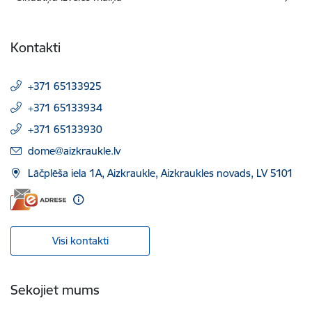
Kontakti
+371 65133925
+371 65133934
+371 65133930
E-pasts:
dome@aizkraukle.lv
Lāčplēša iela 1A, Aizkraukle, Aizkraukles novads, LV 5101
Visi kontakti
Sekojiet mums