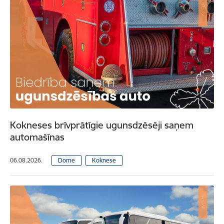
Kokneses brīvprātīgie ugunsdzēsēji saņem
automašīnas
06.08.2026.
Dome
Koknese