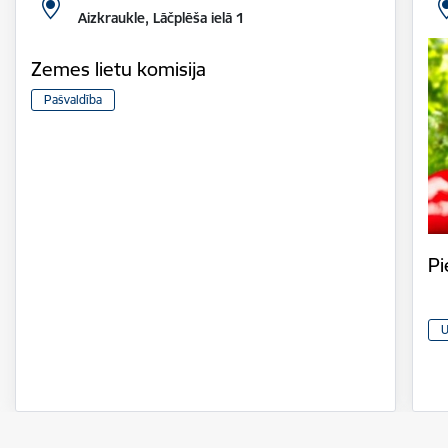
Aizkraukle, Lāčplēša ielā 1
Zemes lietu komisija
Pašvaldība
Pi
U