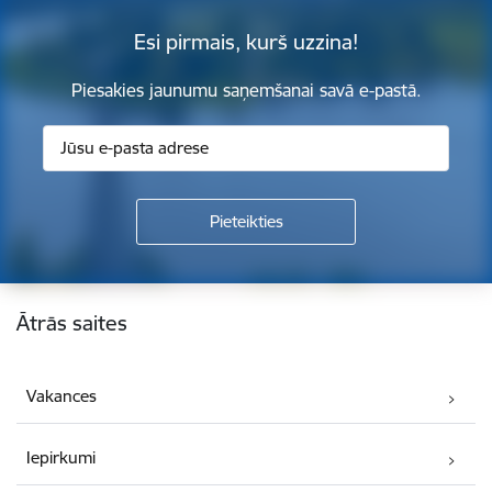
Esi pirmais, kurš uzzina!
Piesakies jaunumu saņemšanai savā e-pastā.
Kājene
Ātrās saites
Vakances
Iepirkumi