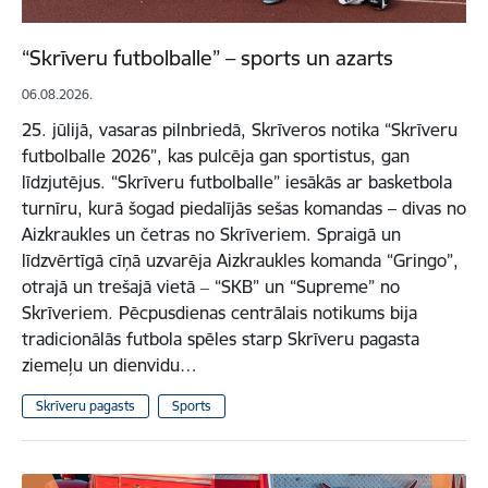
“Skrīveru futbolballe” – sports un azarts
06.08.2026.
25. jūlijā, vasaras pilnbriedā, Skrīveros notika “Skrīveru
futbolballe 2026”, kas pulcēja gan sportistus, gan
līdzjutējus. “Skrīveru futbolballe” iesākās ar basketbola
turnīru, kurā šogad piedalījās sešas komandas – divas no
Aizkraukles un četras no Skrīveriem. Spraigā un
līdzvērtīgā cīņā uzvarēja Aizkraukles komanda “Gringo”,
otrajā un trešajā vietā ‒ “SKB” un “Supreme” no
Skrīveriem. Pēcpusdienas centrālais notikums bija
tradicionālās futbola spēles starp Skrīveru pagasta
ziemeļu un dienvidu…
Skrīveru pagasts
Sports