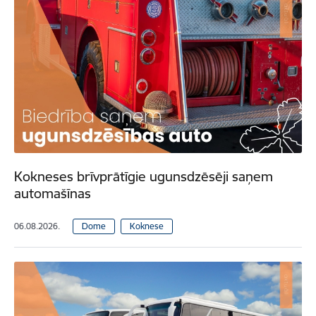
Kokneses brīvprātīgie ugunsdzēsēji saņem
automašīnas
06.08.2026.
Dome
Koknese