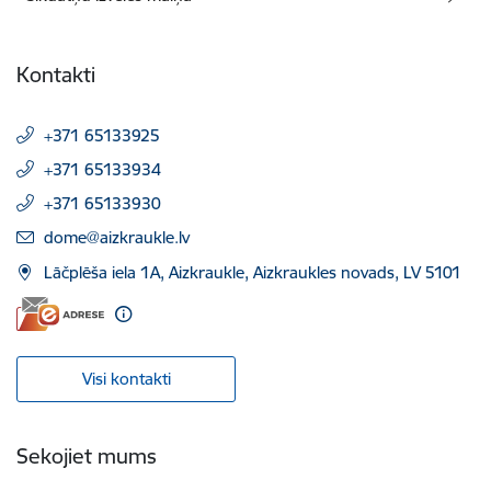
Kontakti
+371 65133925
+371 65133934
+371 65133930
E-pasts:
dome@aizkraukle.lv
Lāčplēša iela 1A, Aizkraukle, Aizkraukles novads, LV 5101
Visi kontakti
Sekojiet mums