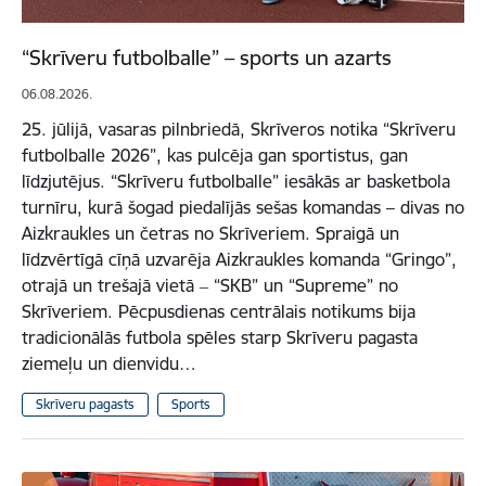
“Skrīveru futbolballe” – sports un azarts
06.08.2026.
25. jūlijā, vasaras pilnbriedā, Skrīveros notika “Skrīveru
futbolballe 2026”, kas pulcēja gan sportistus, gan
līdzjutējus. “Skrīveru futbolballe” iesākās ar basketbola
turnīru, kurā šogad piedalījās sešas komandas – divas no
Aizkraukles un četras no Skrīveriem. Spraigā un
līdzvērtīgā cīņā uzvarēja Aizkraukles komanda “Gringo”,
otrajā un trešajā vietā ‒ “SKB” un “Supreme” no
Skrīveriem. Pēcpusdienas centrālais notikums bija
tradicionālās futbola spēles starp Skrīveru pagasta
ziemeļu un dienvidu…
Skrīveru pagasts
Sports