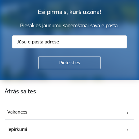
Esi pirmais, kurš uzzina!
Piesakies jaunumu saņemšanai savā e-pastā.
Kājene
Ātrās saites
Vakances
Iepirkumi