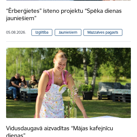
“Ērberģietes” īsteno projektu “Spēka dienas
jauniešiem”
05.08.2026.
Izglītība
Jauniešiem
Mazzalves pagasts
Vidusdaugavā aizvadītas “Mājas kafejnīcu
dienas”