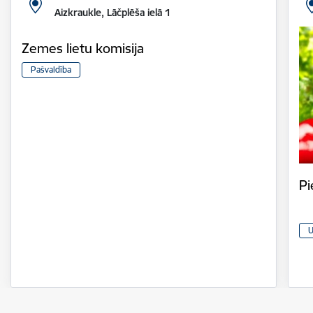
Aizkraukle, Lāčplēša ielā 1
Zemes lietu komisija
Pašvaldība
Pi
U