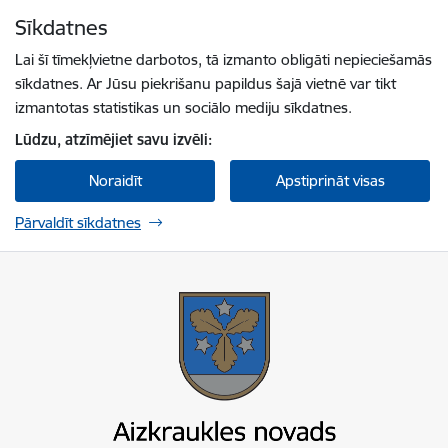
Pāriet uz lapas saturu
Sīkdatnes
Spied
lai meklētu
Enter
Lai šī tīmekļvietne darbotos, tā izmanto obligāti nepieciešamās
sīkdatnes. Ar Jūsu piekrišanu papildus šajā vietnē var tikt
izmantotas statistikas un sociālo mediju sīkdatnes.
Lūdzu, atzīmējiet savu izvēli:
Noraidīt
Apstiprināt visas
Pārvaldīt sīkdatnes
Aizkraukles novada pašvaldība