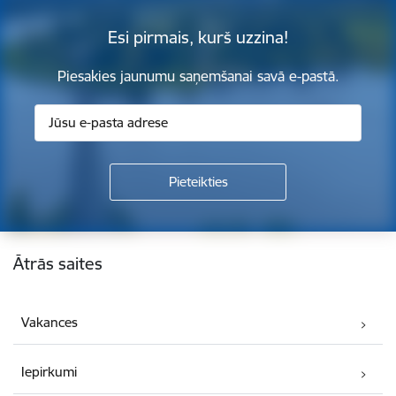
Esi pirmais, kurš uzzina!
Piesakies jaunumu saņemšanai savā e-pastā.
Kājene
Ātrās saites
Vakances
Iepirkumi