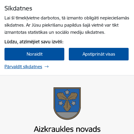
Pāriet uz lapas saturu
Sīkdatnes
Spied
lai meklētu
Enter
Lai šī tīmekļvietne darbotos, tā izmanto obligāti nepieciešamās
sīkdatnes. Ar Jūsu piekrišanu papildus šajā vietnē var tikt
izmantotas statistikas un sociālo mediju sīkdatnes.
Lūdzu, atzīmējiet savu izvēli:
Noraidīt
Apstiprināt visas
Pārvaldīt sīkdatnes
Aizkraukles novada pašvaldība