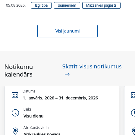
05.08.2026.
Izglītība
Jauniešiem
Mazzalves pagasts
Visi jaunumi
Notikumu
Skatīt visus notikumus
kalendārs
Datums
1. janvāris, 2026 – 31. decembris, 2026
Laiks
Visu dienu
Atrašanās vieta
Aizkraukles novads