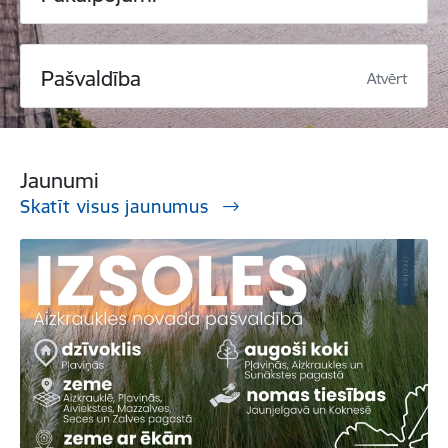
Pašvaldība
Atvērt
Jaunumi
Skatīt visus jaunumus