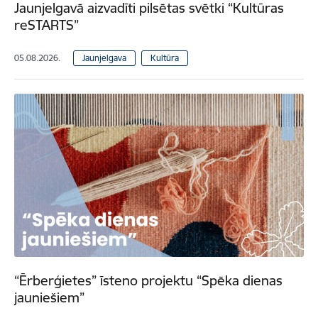
Jaunjelgavā aizvadīti pilsētas svētki “Kultūras
reSTARTS”
05.08.2026.
Jaunjelgava
Kultūra
“Ērberģietes” īsteno projektu “Spēka dienas
jauniešiem”