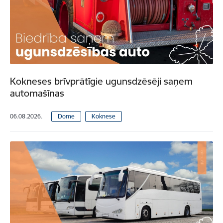
Kokneses brīvprātīgie ugunsdzēsēji saņem
automašīnas
06.08.2026.
Dome
Koknese