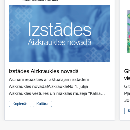
Izstādes Aizkraukles novadā
Gi
vi
Aicinām iepazīties ar aktuālajām izstādēm
Aizkraukles novadā!AizkraukleNo 1. jūlija
Gi
Aizkraukles vēstures un mākslas muzejā “Kalna…
Pļ
30
Kopienās
Kultūra
K