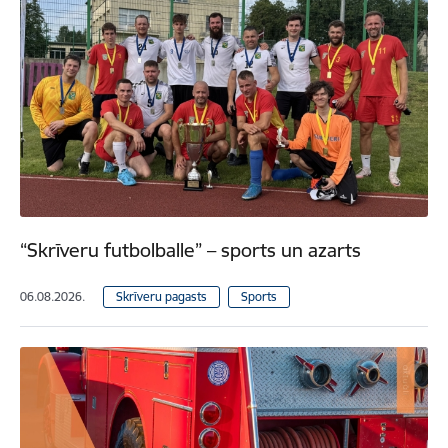
“Skrīveru futbolballe” – sports un azarts
06.08.2026.
Skrīveru pagasts
Sports