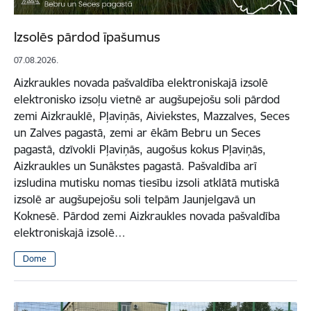
Izsolēs pārdod īpašumus
07.08.2026.
Aizkraukles novada pašvaldība elektroniskajā izsolē
elektronisko izsoļu vietnē ar augšupejošu soli pārdod
zemi Aizkrauklē, Pļaviņās, Aiviekstes, Mazzalves, Seces
un Zalves pagastā, zemi ar ēkām Bebru un Seces
pagastā, dzīvokli Pļaviņās, augošus kokus Pļaviņās,
Aizkraukles un Sunākstes pagastā. Pašvaldība arī
izsludina mutisku nomas tiesību izsoli atklātā mutiskā
izsolē ar augšupejošu soli telpām Jaunjelgavā un
Koknesē. Pārdod zemi Aizkraukles novada pašvaldība
elektroniskajā izsolē…
Dome