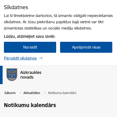
Pāriet uz lapas saturu
Sīkdatnes
Spied
lai meklētu
Enter
Lai šī tīmekļvietne darbotos, tā izmanto obligāti nepieciešamās
sīkdatnes. Ar Jūsu piekrišanu papildus šajā vietnē var tikt
izmantotas statistikas un sociālo mediju sīkdatnes.
Lūdzu, atzīmējiet savu izvēli:
Noraidīt
Apstiprināt visas
Pārvaldīt sīkdatnes
Sākums
Aktualitātes
Notikumu kalendārs
Notikumu kalendārs