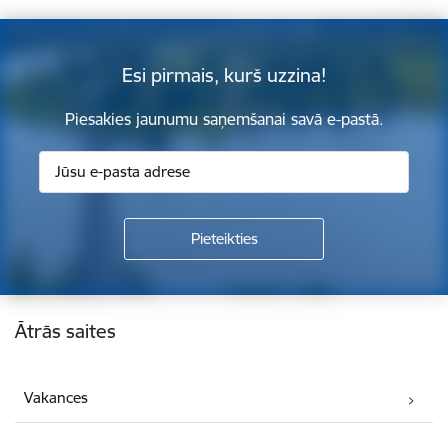
Esi pirmais, kurš uzzina!
Piesakies jaunumu saņemšanai savā e-pastā.
Kājene
Ātrās saites
Vakances