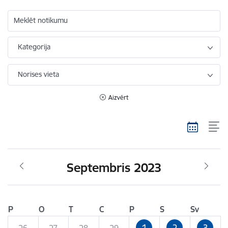
Meklēt notikumu
Kategorija
Norises vieta
Aizvērt
Septembris 2023
P
O
T
C
P
S
Sv
1
2
3
26
27
28
29