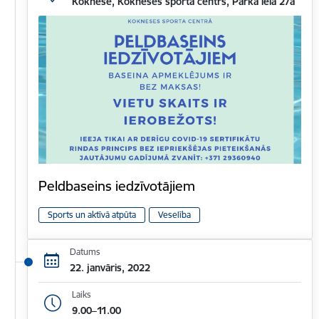
Koknese, Kokneses sporta centrs, Parka iela 27a
Peldbaseins iedzīvotājiem
Sports un aktīvā atpūta
Veselība
Datums
22. janvāris, 2022
Laiks
9.00–11.00