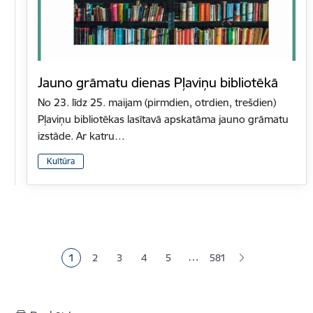
Jauno grāmatu dienas Pļaviņu bibliotēkā
No 23. līdz 25. maijam (pirmdien, otrdien, trešdien)
Pļaviņu bibliotēkas lasītavā apskatāma jauno grāmatu
izstāde. Ar katru…
Kultūra
Lapošana
…
1
2
3
4
5
581
Pašreizējā lapa
Lapa
Lapa
Lapa
Lapa