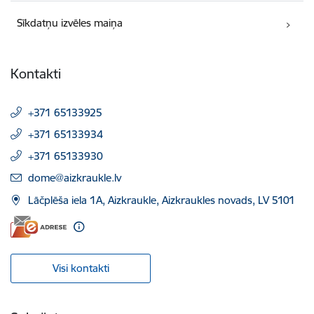
Sīkdatņu izvēles maiņa
Kontakti
+371 65133925
+371 65133934
+371 65133930
E-pasts:
dome@aizkraukle.lv
Lāčplēša iela 1A, Aizkraukle, Aizkraukles novads, LV 5101
Visi kontakti