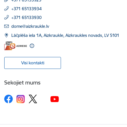
+371 65133934
+371 65133930
E-pasts:
dome@aizkraukle.lv
Lāčplēša iela 1A, Aizkraukle, Aizkraukles novads, LV 5101
Visi kontakti
Sekojiet mums