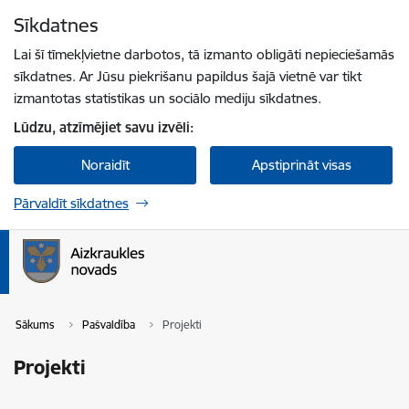
Pāriet uz lapas saturu
Sīkdatnes
Spied
lai meklētu
Enter
Lai šī tīmekļvietne darbotos, tā izmanto obligāti nepieciešamās
sīkdatnes. Ar Jūsu piekrišanu papildus šajā vietnē var tikt
izmantotas statistikas un sociālo mediju sīkdatnes.
Lūdzu, atzīmējiet savu izvēli:
Noraidīt
Apstiprināt visas
Pārvaldīt sīkdatnes
Sākums
Pašvaldība
Projekti
Projekti