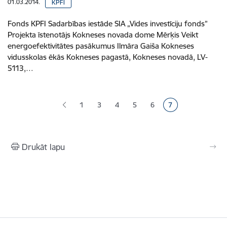
01.03.2014.
KPFI
Fonds KPFI Sadarbības iestāde SIA „Vides investīciju fonds”
Projekta īstenotājs Kokneses novada dome Mērķis Veikt
energoefektivitātes pasākumus Ilmāra Gaiša Kokneses
vidusskolas ēkās Kokneses pagastā, Kokneses novadā, LV-
5113,…
Lapošana
1
3
4
5
6
7
Lapa
Lapa
Lapa
Lapa
Pašreizējā lapa
Drukāt lapu