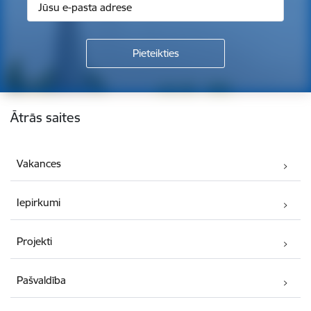
Kājene
Ātrās saites
Vakances
Iepirkumi
Projekti
Pašvaldība