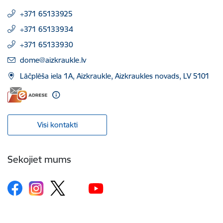
+371 65133925
+371 65133934
+371 65133930
E-pasts:
dome@aizkraukle.lv
Lāčplēša iela 1A, Aizkraukle, Aizkraukles novads, LV 5101
Visi kontakti
Sekojiet mums