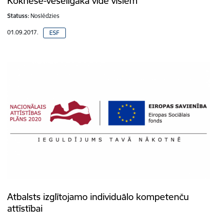
Koknese-veselīgākā vide visiem
Statuss:
Noslēdzies
01.09.2017.
ESF
Atbalsts izglītojamo individuālo kompetenču
attīstībai