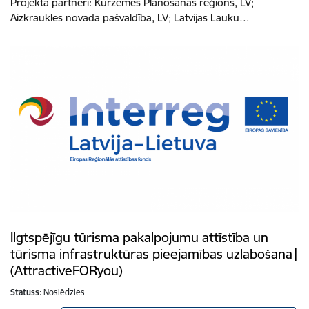
Projekta partneri: Kurzemes Plānošanas reģions, LV;
Aizkraukles novada pašvaldība, LV; Latvijas Lauku…
Ilgtspējīgu tūrisma pakalpojumu attīstība un
tūrisma infrastruktūras pieejamības uzlabošana|
(AttractiveFORyou)
Statuss:
Noslēdzies