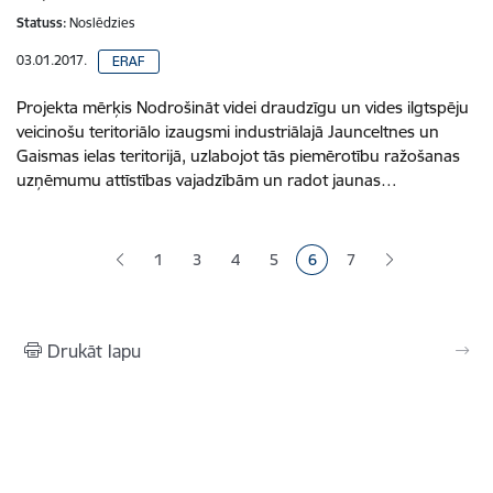
Statuss:
Noslēdzies
03.01.2017.
ERAF
Projekta mērķis Nodrošināt videi draudzīgu un vides ilgtspēju
veicinošu teritoriālo izaugsmi industriālajā Jaunceltnes un
Gaismas ielas teritorijā, uzlabojot tās piemērotību ražošanas
uzņēmumu attīstības vajadzībām un radot jaunas…
Lapošana
1
3
4
5
6
7
Lapa
Lapa
Lapa
Pašreizējā lapa
Lapa
Drukāt lapu