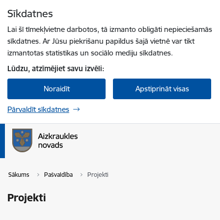
Pāriet uz lapas saturu
Sīkdatnes
Spied
lai meklētu
Enter
Lai šī tīmekļvietne darbotos, tā izmanto obligāti nepieciešamās
sīkdatnes. Ar Jūsu piekrišanu papildus šajā vietnē var tikt
izmantotas statistikas un sociālo mediju sīkdatnes.
Lūdzu, atzīmējiet savu izvēli:
Noraidīt
Apstiprināt visas
Pārvaldīt sīkdatnes
Sākums
Pašvaldība
Projekti
Projekti