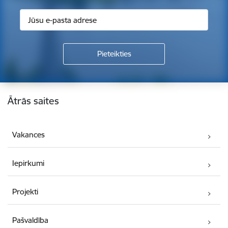
Kājene
Ātrās saites
Vakances
Iepirkumi
Projekti
Pašvaldība