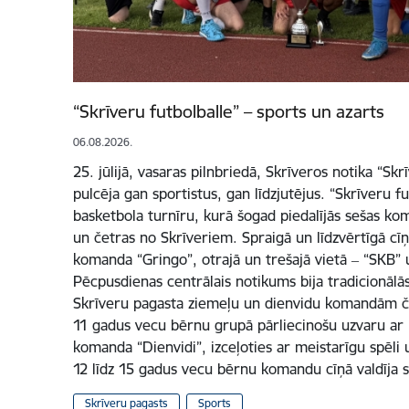
“Skrīveru futbolballe” – sports un azarts
06.08.2026.
25. jūlijā, vasaras pilnbriedā, Skrīveros notika “Skr
pulcēja gan sportistus, gan līdzjutējus. “Skrīveru fu
basketbola turnīru, kurā šogad piedalījās sešas ko
un četras no Skrīveriem. Spraigā un līdzvērtīgā cīņ
komanda “Gringo”, otrajā un trešajā vietā ‒ “SKB”
Pēcpusdienas centrālais notikums bija tradicionālās
Skrīveru pagasta ziemeļu un dienvidu komandām če
11 gadus vecu bērnu grupā pārliecinošu uzvaru ar re
komanda “Dienvidi”, izceļoties ar meistarīgu spēli u
12 līdz 15 gadus vecu bērnu komandu cīņā valdīja 
Skrīveru pagasts
Sports