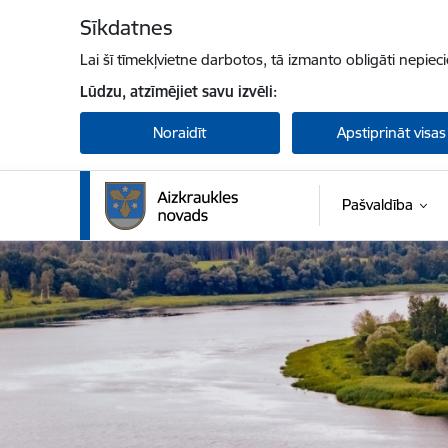
Pāriet uz lapas saturu
Sīkdatnes
Lai šī tīmekļvietne darbotos, tā izmanto obligāti nepiec
Lūdzu, atzīmējiet savu izvēli:
Noraidīt
Apstiprināt visas
Pašvaldība
Aizkraukles novada pašvaldība