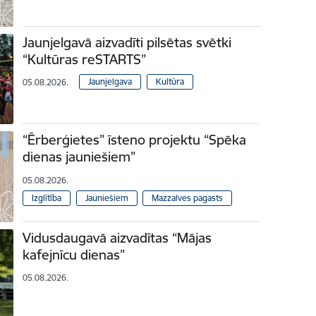
Jaunjelgavā aizvadīti pilsētas svētki
“Kultūras reSTARTS”
Jaunjelgava
Kultūra
05.08.2026.
“Ērberģietes” īsteno projektu “Spēka
dienas jauniešiem”
05.08.2026.
Izglītība
Jauniešiem
Mazzalves pagasts
Vidusdaugavā aizvadītas “Mājas
kafejnīcu dienas”
05.08.2026.