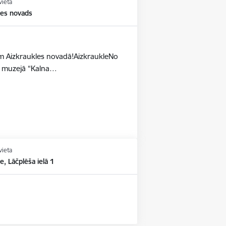
vieta
les novads
dēm Aizkraukles novadā!AizkraukleNo
as muzejā “Kalna…
vieta
e, Lāčplēša ielā 1