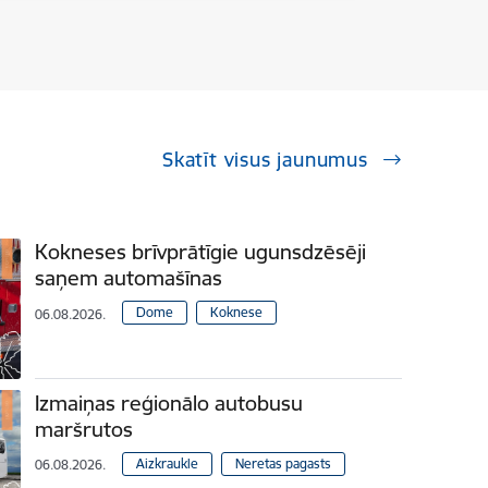
Skatīt visus jaunumus
Kokneses brīvprātīgie ugunsdzēsēji
saņem automašīnas
Dome
Koknese
06.08.2026.
Izmaiņas reģionālo autobusu
maršrutos
Aizkraukle
Neretas pagasts
06.08.2026.