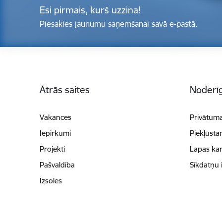
Esi pirmais, kurš uzzina!
Piesakies jaunumu saņemšanai savā e-pastā.
Kājene
Ātrās saites
Noderīg
Vakances
Privātuma
Iepirkumi
Piekļūsta
Projekti
Lapas kar
Pašvaldība
Sīkdatņu 
Izsoles