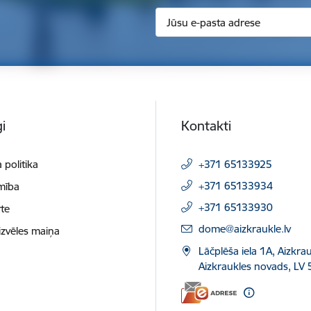
i
Kontakti
 politika
+371 65133925
+371 65133934
mība
+371 65133930
te
E-pasts:
dome@aizkraukle.lv
izvēles maiņa
Lāčplēša iela 1A, Aizkrau
Aizkraukles novads, LV 