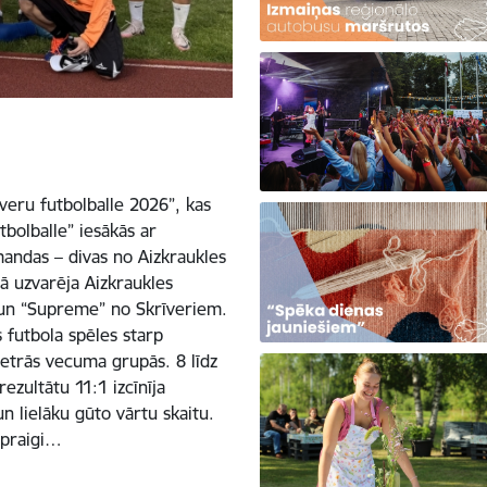
īveru futbolballe 2026”, kas
tbolballe” iesākās ar
mandas – divas no Aizkraukles
ā uzvarēja Aizkraukles
 un “Supreme” no Skrīveriem.
 futbola spēles starp
trās vecuma grupās. 8 līdz
zultātu 11:1 izcīnīja
n lielāku gūto vārtu skaitu.
spraigi…