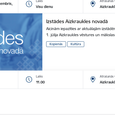
Laiks
Atrašanās 
cembris,
Visu dienu
Aizkrauk
Izstādes Aizkraukles novadā
Aicinām iepazīties ar aktuālajām izstā
1. jūlija Aizkraukles vēstures un māksl
Kopienās
Kultūra
Laiks
Atrašanās 
11.00
Aizkraukl