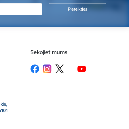
Sekojiet mums
kle,
5101