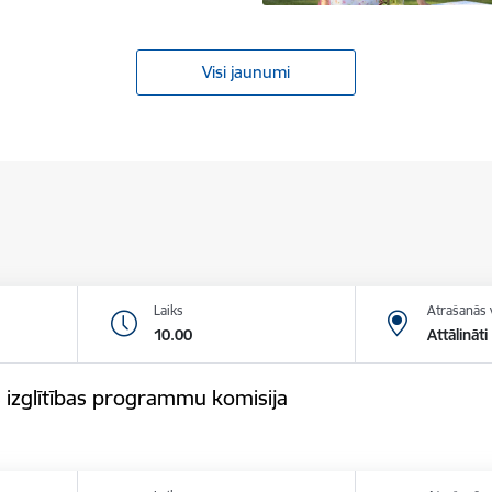
Visi jaunumi
Laiks
Atrašanās 
10.00
Attālināti
 izglītības programmu komisija