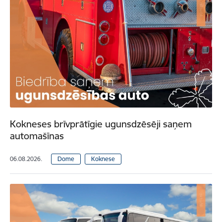
Kokneses brīvprātīgie ugunsdzēsēji saņem
automašīnas
06.08.2026.
Dome
Koknese