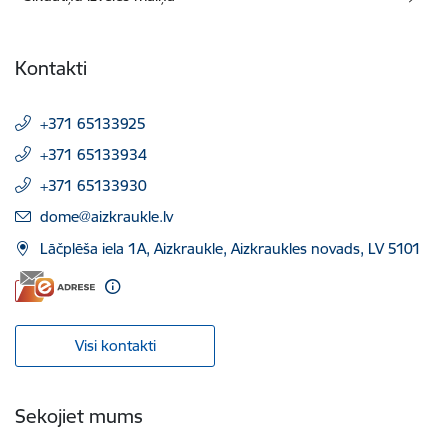
Kontakti
+371 65133925
+371 65133934
+371 65133930
E-pasts:
dome@aizkraukle.lv
Lāčplēša iela 1A, Aizkraukle, Aizkraukles novads, LV 5101
Visi kontakti
Sekojiet mums