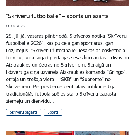
“Skrīveru futbolballe” – sports un azarts
06.08.2026.
25. jūlijā, vasaras pilnbriedā, Skrīveros notika “Skrīveru
futbolballe 2026”, kas pulcēja gan sportistus, gan
līdzjutējus. “Skrīveru futbolballe” iesākās ar basketbola
turnīru, kurā šogad piedalījās sešas komandas – divas no
Aizkraukles un četras no Skrīveriem. Spraigā un
līdzvērtīgā cīņā uzvarēja Aizkraukles komanda “Gringo”,
otrajā un trešajā vietā ‒ “SKB” un “Supreme” no
Skrīveriem. Pēcpusdienas centrālais notikums bija
tradicionālās futbola spēles starp Skrīveru pagasta
ziemeļu un dienvidu…
Skrīveru pagasts
Sports