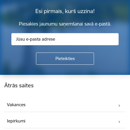
Esi pirmais, kurš uzzina!
Piesakies jaunumu saņemšanai savā e-pastā.
Kājene
Ātrās saites
Vakances
Iepirkumi