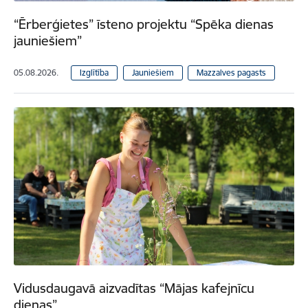
“Ērberģietes” īsteno projektu “Spēka dienas
jauniešiem”
05.08.2026.
Izglītība
Jauniešiem
Mazzalves pagasts
Vidusdaugavā aizvadītas “Mājas kafejnīcu
dienas”