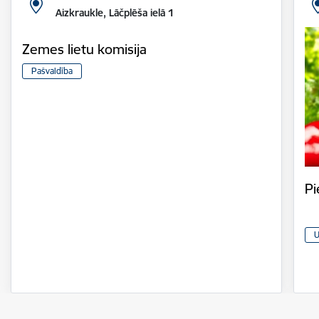
Aizkraukle, Lāčplēša ielā 1
Zemes lietu komisija
Pašvaldība
Pi
U