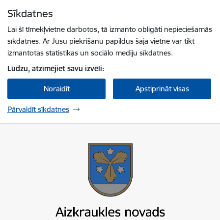
Pāriet uz lapas saturu
Sīkdatnes
Spied
lai meklētu
Enter
Lai šī tīmekļvietne darbotos, tā izmanto obligāti nepieciešamās
sīkdatnes. Ar Jūsu piekrišanu papildus šajā vietnē var tikt
izmantotas statistikas un sociālo mediju sīkdatnes.
Lūdzu, atzīmējiet savu izvēli:
Noraidīt
Apstiprināt visas
Pārvaldīt sīkdatnes
Aizkraukles novada pašvaldība